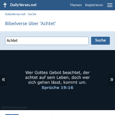
DailyVerses.net
Themen
Registrieren
DailyVerses.net
›
Suche
Bibelverse über 'Achtet'
«
»