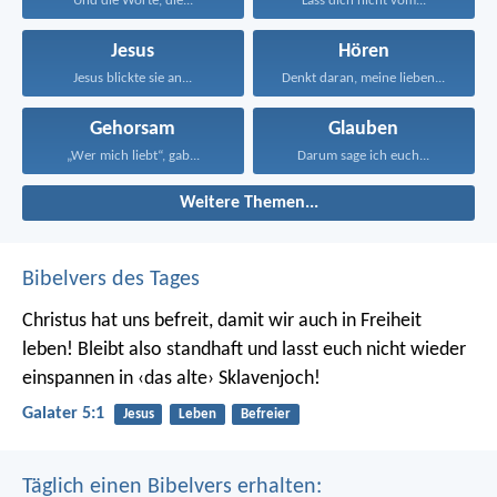
Und die Worte, die...
Lass dich nicht vom...
Jesus
Hören
Jesus blickte sie an...
Denkt daran, meine lieben...
Gehorsam
Glauben
„Wer mich liebt“, gab...
Darum sage ich euch...
Weitere Themen...
Bibelvers des Tages
Christus hat uns befreit, damit wir auch in Freiheit
leben! Bleibt also standhaft und lasst euch nicht wieder
einspannen in ‹das alte› Sklavenjoch!
Galater 5:1
Jesus
Leben
Befreier
Täglich einen Bibelvers erhalten: