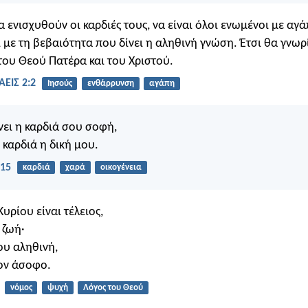
 ενισχυθούν οι καρδιές τους, να είναι όλοι ενωμένοι με αγά
 με τη βεβαιότητα που δίνει η αληθινή γνώση. Έτσι θα γνω
του Θεού Πατέρα και του Χριστού.
ΕΙΣ 2:2
Ιησούς
ενθάρρυνση
αγάπη
ίνει η καρδιά σου σοφή,
 καρδιά η δική μου.
:15
καρδιά
χαρά
οικογένεια
υρίου είναι τέλειος,
 ζωή·
ου αληθινή,
ον άσοφο.
νόμος
ψυχή
Λόγος του Θεού