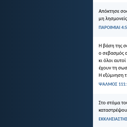
Απόκτησε σο
μη λησμονείς 
ΠΑΡΟΙΜΙΑΙ 4:5
Η βάση της σ
ο σεβασμός σ
κι όλοι αυτο
έχουν τη σωσ
Η εξύμνηση τ
ΨΑΛΜΌΣ 111:
Στο στόμα το
καταστρέψου
ΕΚΚΛΗΣΙΑΣΤΗΣ