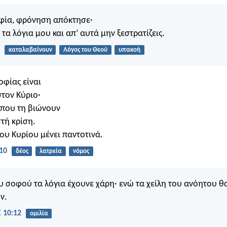
φία, φρόνηση απόκτησε·
τα λόγια μου και απ’ αυτά μην ξεστρατίζεις.
καταλαβαίνουν
Λόγος του Θεού
υπακοή
οφίας είναι
τον Κύριο·
ί που τη βιώνουν
τή κρίση.
ου Κυρίου μένει παντοτινά.
10
δέος
λατρεία
νόμος
υ σοφού τα λόγια έχουνε χάρη· ενώ τα χείλη του ανόητου θ
ν.
 10:12
ομιλία