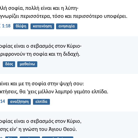
λλή σοφία, πολλή είναι και η λύπη·
ς γνωρίζει περισσότερα, τόσο και περισσότερο υποφέρει.
 1:18
θλίψη
κατανόηση
ανησυχία
οφίας είναι ο σεβασμός στον Κύριο·
εριφρονούν τη σοφία και τη διδαχή.
δέος
μαθαίνω
αίνει και με τη σοφία στην ψυχή σου:
κτήσεις, θα ’χεις μέλλον λαμπρό γεμάτο ελπίδα.
:14
αναζήτηση
ελπίδα
οφίας είναι ο σεβασμός στον Κύριο,
σης είν’ η γνώση του Άγιου Θεού.