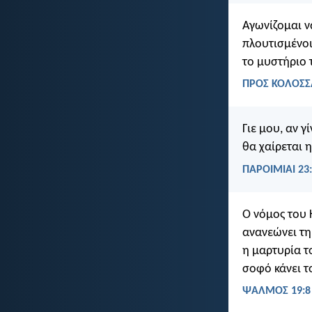
Αγωνίζομαι να
πλουτισμένοι
το μυστήριο 
ΠΡΟΣ ΚΟΛΟΣΣΑ
Γιε μου, αν γ
θα χαίρεται η
ΠΑΡΟΙΜΙΑΙ 23
Ο νόμος του Κ
ανανεώνει τη
η μαρτυρία τ
σοφό κάνει τ
ΨΑΛΜΌΣ 19:8