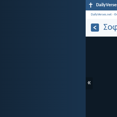
DailyVerse
DailyVerses.net
›
Θ
Σοφ
«