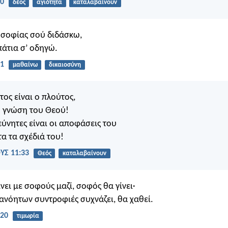
10
δέος
αγιότητα
καταλαβαίνουν
 σοφίας σού διδάσκω,
πάτια σ’ οδηγώ.
11
μαθαίνω
δικαιοσύνη
ος είναι ο πλούτος,
η γνώση του Θεού!
ύνητες είναι οι αποφάσεις του
τα τα σχέδιά του!
Σ 11:33
Θεός
καταλαβαίνουν
νει με σοφούς μαζί, σοφός θα γίνει·
 ανόητων συντροφιές συχνάζει, θα χαθεί.
:20
τιμωρία