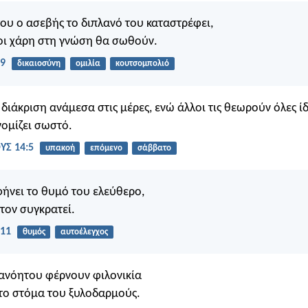
του ο ασεβής το διπλανό του καταστρέφει,
ιοι χάρη στη γνώση θα σωθούν.
:9
δικαιοσύνη
ομιλία
κουτσομπολιό
διάκριση ανάμεσα στις μέρες, ενώ άλλοι τις θεωρούν όλες ίδι
νομίζει σωστό.
Σ 14:5
υπακοή
επόμενο
σάββατο
ήνει το θυμό του ελεύθερο,
τον συγκρατεί.
:11
θυμός
αυτοέλεγχος
 ανόητου φέρνουν φιλονικία
 το στόμα του ξυλοδαρμούς.