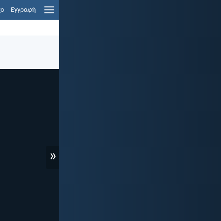
χο
Εγγραφή
»