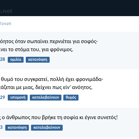
 Γραφή
νόητος όταν σωπαίνει περνιέται για σοφός·
ίνει το στόμα του, για φρόνιμος.
:28
ομιλία
κατανόηση
 θυμό του συγκρατεί, πολλή έχει φρονιμάδα·
άζεται με μιας, δείχνει πως είν’ ανόητος.
:29
υπομονή
καταλαβαίνουν
θυμός
 ο άνθρωπος που βρήκε τη σοφία κι έγινε συνετός!
13
κατανόηση
καταλαβαίνουν