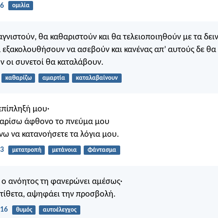
:6
ομιλία
αγνιστούν, θα καθαριστούν και θα τελειοποιηθούν με τα δει
α εξακολουθήσουν να ασεβούν και κανένας απ’ αυτούς δε θα
ν οι συνετοί θα καταλάβουν.
καθαρίζω
αμαρτία
καταλαβαίνουν
επίπληξή μου·
χαρίσω άφθονο το πνεύμα μου
άνω να κατανοήσετε τα λόγια μου.
23
μετατροπή
μετάνοια
Φάντασμα
 ο ανόητος τη φανερώνει αμέσως·
ντίθετα, αψηφάει την προσβολή.
:16
θυμός
αυτοέλεγχος