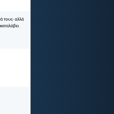
νά τους· αλλά
 καταλάβει