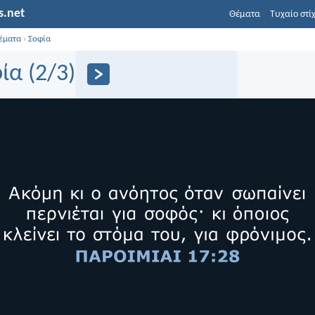
s.net
Θέματα
Τυχαίο στί
έματα
›
Σοφία
ία (2/3)