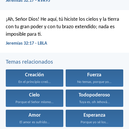
Jeremías 32:17 - RVR95
¡Ah, Señor Dios! He aquí, tú hiciste los cielos y la tierra
con tu gran poder y con tu brazo extendido; nada es
imposible para ti.
Jeremías 32:17 - LBLA
Temas relacionados
Creación
Fuerza
En el principio creó...
No temas, porque yo...
Cielo
Todopoderoso
Porque el Señor mismo...
Tuya es, oh Jehová...
Amor
Esperanza
El amor es sufrido...
Porque yo sé los...