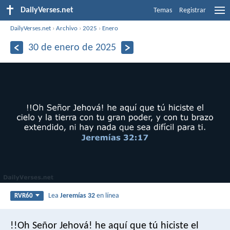
DailyVerses.net
Temas
Registrar
DailyVerses.net
›
Archivo
›
2025
›
Enero
30 de enero de 2025
Lea
Jeremías 32
en línea
RVR60
!!Oh Señor Jehová! he aquí que tú hiciste el