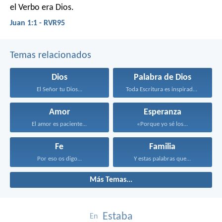
el Verbo era Dios.
Juan 1:1 - RVR95
Temas relacionados
Dios
Palabra de Dios
El Señor tu Dios...
Toda Escritura es inspirada...
Amor
Esperanza
El amor es paciente...
«Porque yo sé los...
Fe
Familia
Por eso os digo...
Y estas palabras que...
Más Temas...
Estaba
En