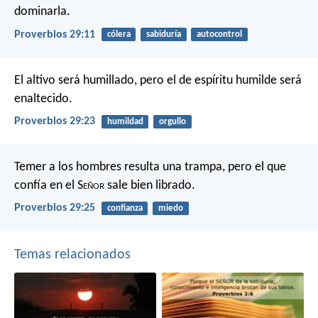
dominarla.
Proverbios 29:11
cólera
sabiduría
autocontrol
El altivo será humillado,
pero el de espíritu humilde será
enaltecido.
Proverbios 29:23
humildad
orgullo
Temer a los hombres resulta una trampa,
pero el que
confía en el S
eñor
sale bien librado.
Proverbios 29:25
confianza
miedo
Temas relacionados