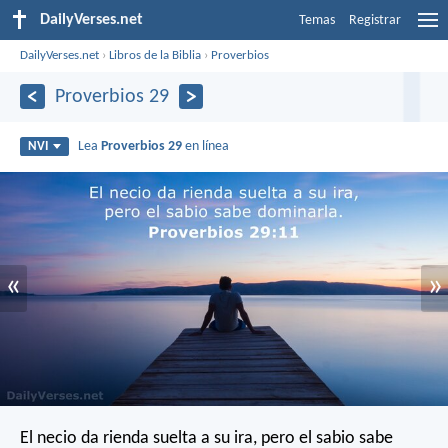
DailyVerses.net
Temas
Registrar
DailyVerses.net
›
Libros de la Biblia
›
Proverbios
Proverbios 29
Lea
Proverbios 29
en línea
NVI
«
»
El necio da rienda suelta a su ira,
pero el sabio sabe