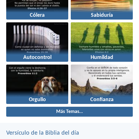
Cólera
Sabiduría
Autocontrol
Humildad
Orgullo
Confianza
Más Temas...
Versículo de la Biblia del día