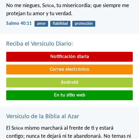
No me niegues, S
eñor
, tu misericordia;
que siempre me
protejan tu amor y tu verdad.
Salmo 40:11
amor
fiabilidad
protección
Reciba el Versículo Diario:
Notificación diaria
Correo electrónico
Android
En tu sitio web
Versículo de la Biblia al Azar
El S
eñor
mismo marchará al frente de ti y estará
contigo; nunca te dejará ni te abandonará. No temas ni