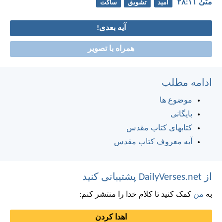
متی‌ٰ ۱۱:‏۲۸
امید
تشویق
ساکت
آیه بعدی!
همراه با تصویر
ادامه مطلب
موضوع ها
بایگانی
کتابهای کتاب مقدس
آیه معروف کتاب مقدس
از DailyVerses.net پشتیبانی کنید
به
من
کمک کنید تا کلام خدا را منتشر کنم:
اهدا کردن