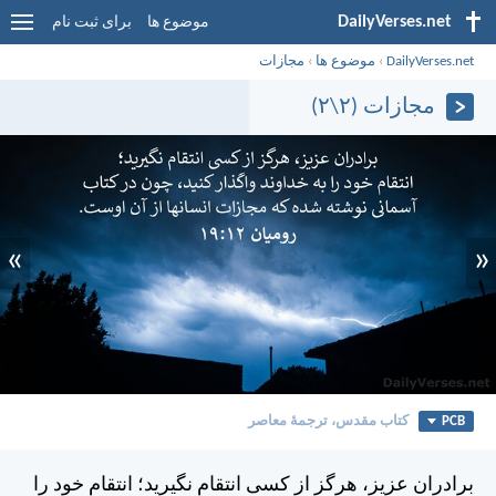
DailyVerses.net
موضوع ها
برای ثبت نام
DailyVerses.net
›
موضوع ها
›
مجازات
مجازات (۲\۲)
»
«
PCB
کتاب مقدس، ترجمۀ معاصر
برادران عزيز، هرگز از كسی انتقام نگيريد؛ انتقام خود را