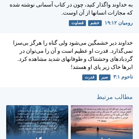
به خداوند واگذار كنيد، چون در كتاب آسمانی نوشته شده
كه مجازات انسانها از آن اوست.
رومیان ۱۲:‏۱۹
خشم
قضاوت
خداوند دير خشمگين می‌شود ولی گناه را هرگز بی‌سزا
نمی‌گذارد. قدرت او عظيم است و آن را می‌توان در
گردبادهای وحشتناک و طوفانهای شديد مشاهده کرد.
ابرها خاک زير پای او هستند!
ناحوم ۱:‏۳
صبر
قدرت
مطالب مرتبط