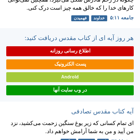
چگونه در رحم مادرش شكل می‌گيرد، همچنين نمی‌توانی
كارهای خدا را كه خالق همه چيز است درک كنی.
جامعه ۱۱:‏۵
خداوند
فهمیدن
هر روز آیه ای از کتاب مقدس دریافت کنید:
اطلاع رسانی روزانه
پست الکترونیک
Android
در وب سایت آنها
آیه کتاب مقدس تصادفی
ای تمام كسانی كه زير يوغ سنگين زحمت می‌كشيد، نزد
من آييد و من به شما آرامش خواهم داد.