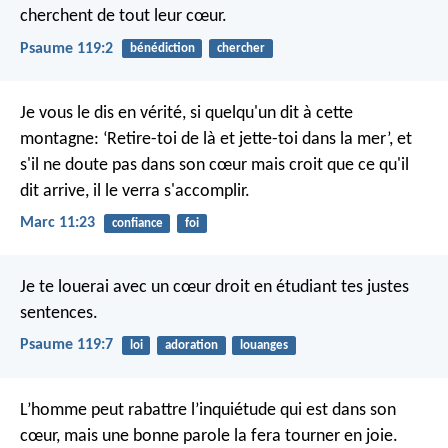
cherchent de tout leur cœur.
Psaume 119:2
bénédiction
chercher
Je vous le dis en vérité, si quelqu'un dit à cette
montagne: ‘Retire-toi de là et jette-toi dans la mer’, et
s'il ne doute pas dans son cœur mais croit que ce qu'il
dit arrive, il le verra s'accomplir.
Marc 11:23
confiance
foi
Je te louerai avec un cœur droit
en étudiant tes justes
sentences.
Psaume 119:7
loi
adoration
louanges
L’homme peut rabattre l’inquiétude qui est dans son
cœur,
mais une bonne parole la fera tourner en joie.