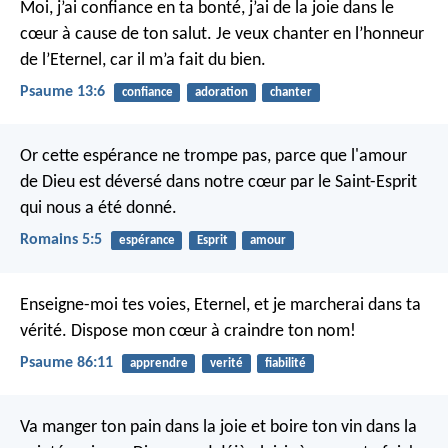
Moi, j’ai confiance en ta bonté,
j’ai de la joie dans le
cœur à cause de ton salut.
Je veux chanter en l’honneur
de l’Eternel,
car il m’a fait du bien.
Psaume 13:6
confiance
adoration
chanter
Or cette espérance ne trompe pas, parce que l'amour
de Dieu est déversé dans notre cœur par le Saint-Esprit
qui nous a été donné.
Romains 5:5
espérance
Esprit
amour
Enseigne-moi tes voies, Eternel,
et je marcherai dans ta
vérité.
Dispose mon cœur à craindre ton nom!
Psaume 86:11
apprendre
verité
fiabilité
Va manger ton pain dans la joie et boire ton vin dans la