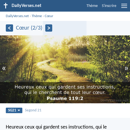
DailyVerses.net
Thème
S'inscrire
DailyVerses.net
›
Thème
›
Cœur
Cœur (2/3)
«
»
SG21
Segond 21
Heureux ceux qui gardent ses instructions,
qui le