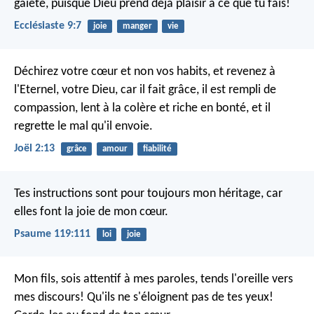
gaieté, puisque Dieu prend déjà plaisir à ce que tu fais!
Ecclésiaste 9:7
joie
manger
vie
Déchirez votre cœur et non vos habits,
et revenez à
l'Eternel, votre Dieu,
car il fait grâce, il est rempli de
compassion,
lent à la colère et riche en bonté,
et il
regrette le mal qu'il envoie.
Joël 2:13
grâce
amour
fiabilité
Tes instructions sont pour toujours mon héritage,
car
elles font la joie de mon cœur.
Psaume 119:111
loi
joie
Mon fils, sois attentif à mes paroles,
tends l'oreille vers
mes discours!
Qu'ils ne s'éloignent pas de tes yeux!