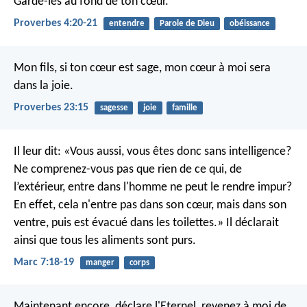
Garde-les au fond de ton cœur.
Proverbes 4:20-21
entendre
Parole de Dieu
obéissance
Mon fils, si ton cœur est sage,
mon cœur à moi sera
dans la joie.
Proverbes 23:15
sagesse
joie
famille
Il leur dit: «Vous aussi, vous êtes donc sans intelligence?
Ne comprenez-vous pas que rien de ce qui, de
l’extérieur, entre dans l'homme ne peut le rendre impur?
En effet, cela n'entre pas dans son cœur, mais dans son
ventre, puis est évacué dans les toilettes.» Il déclarait
ainsi que tous les aliments sont purs.
Marc 7:18-19
manger
corps
Maintenant encore, déclare l'Eternel,
revenez à moi de