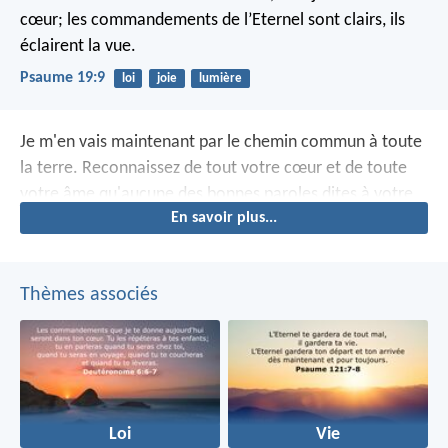
cœur;
les commandements de l’Eternel sont clairs, ils
éclairent la vue.
Psaume 19:9
loi
joie
lumière
Je m'en vais maintenant par le chemin commun à toute
la terre. Reconnaissez de tout votre cœur et de toute
votre âme qu'aucune des bonnes paroles dites à votre
En savoir plus...
sujet par l'Eternel, votre Dieu, n'est restée sans effet.
Toutes se sont réalisées pour vous, aucune n'est restée
sans effet.
Thèmes associés
Loi
Vie