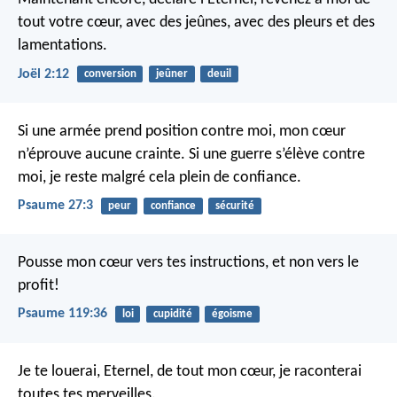
tout votre cœur,
avec des jeûnes, avec des pleurs et des
lamentations.
Joël 2:12
conversion
jeûner
deuil
Si une armée prend position contre moi,
mon cœur
n’éprouve aucune crainte.
Si une guerre s’élève contre
moi,
je reste malgré cela plein de confiance.
Psaume 27:3
peur
confiance
sécurité
Pousse mon cœur vers tes instructions,
et non vers le
profit!
Psaume 119:36
loi
cupidité
égoisme
Je te louerai, Eternel, de tout mon cœur,
je raconterai
toutes tes merveilles.