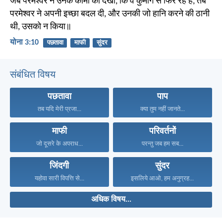
जब परमेश्वर ने उनके कामों को देखा, कि वे कुमार्ग से फिर रहे हैं, तब
परमेश्वर ने अपनी इच्छा बदल दी, और उनकी जो हानि करने की ठानी
थी, उसको न किया॥
योना 3:10
पछतावा
माफी
सुंदर
संबंधित विषय
पछतावा
पाप
तब यदि मेरी प्रजा...
क्या तुम नहीं जानते...
माफी
परिवर्तनों
जो दूसरे के अपराध...
परन्तु जब हम सब...
जिंदगी
सुंदर
यहोवा सारी विपत्ति से...
इसलिये आओ, हम अनुग्रह...
अधिक विषय...