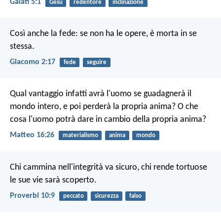
Galati 5:1
Gesù
redentore
inclinazione
Così anche la fede: se non ha le opere, è morta in se
stessa.
Giacomo 2:17
fede
seguire
Qual vantaggio infatti avrà l'uomo se guadagnerà il
mondo intero, e poi perderà la propria anima? O che
cosa l'uomo potrà dare in cambio della propria anima?
Matteo 16:26
materialismo
anima
mondo
Chi cammina nell'integrità va sicuro,
chi rende tortuose
le sue vie sarà scoperto.
Proverbi 10:9
peccato
sicurezza
falso