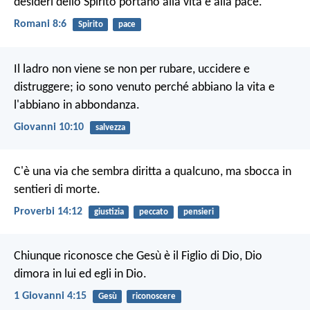
desideri dello Spirito portano alla vita e alla pace.
Romani 8:6
Spirito
pace
Il ladro non viene se non per rubare, uccidere e
distruggere; io sono venuto perché abbiano la vita e
l'abbiano in abbondanza.
Giovanni 10:10
salvezza
C'è una via che sembra diritta a qualcuno,
ma sbocca in
sentieri di morte.
Proverbi 14:12
giustizia
peccato
pensieri
Chiunque riconosce che Gesù è il Figlio di Dio, Dio
dimora in lui ed egli in Dio.
1 Giovanni 4:15
Gesù
riconoscere