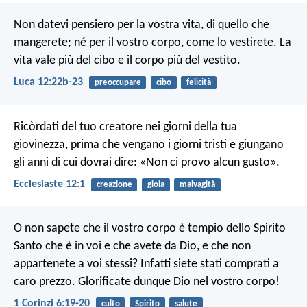
Non datevi pensiero per la vostra vita, di quello che
mangerete; né per il vostro corpo, come lo vestirete. La
vita vale più del cibo e il corpo più del vestito.
Luca 12:22b-23
preoccupare
cibo
felicità
Ricòrdati del tuo creatore
nei giorni della tua
giovinezza,
prima che vengano i giorni tristi
e giungano
gli anni di cui dovrai dire:
«Non ci provo alcun gusto».
Ecclesiaste 12:1
creazione
gioia
malvagità
O non sapete che il vostro corpo è tempio dello Spirito
Santo che è in voi e che avete da Dio, e che non
appartenete a voi stessi? Infatti siete stati comprati a
caro prezzo. Glorificate dunque Dio nel vostro corpo!
1 Corinzi 6:19-20
culto
Spirito
salute