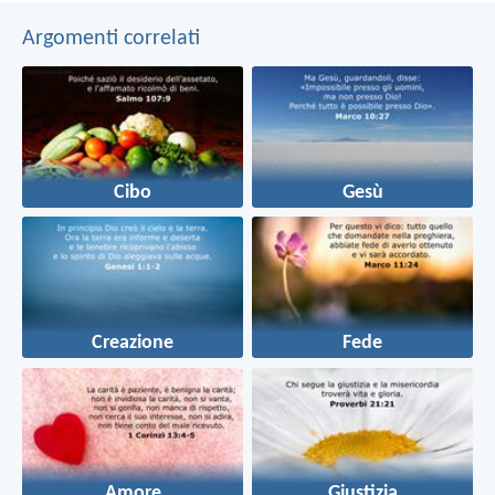
Argomenti correlati
Cibo
Gesù
Creazione
Fede
Amore
Giustizia