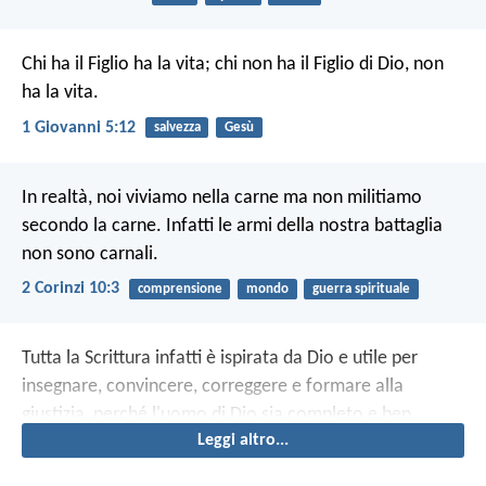
Chi ha il Figlio ha la vita; chi non ha il Figlio di Dio, non
ha la vita.
1 Giovanni 5:12
salvezza
Gesù
In realtà, noi viviamo nella carne ma non militiamo
secondo la carne. Infatti le armi della nostra battaglia
non sono carnali.
2 Corinzi 10:3
comprensione
mondo
guerra spirituale
Tutta la Scrittura infatti è ispirata da Dio e utile per
insegnare, convincere, correggere e formare alla
giustizia, perché l'uomo di Dio sia completo e ben
Leggi altro...
preparato per ogni opera buona.