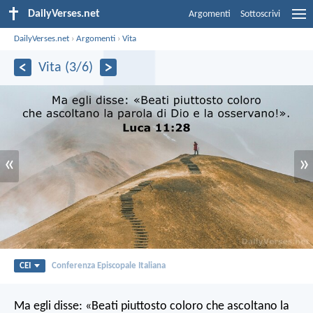
DailyVerses.net
Argomenti
Sottoscrivi
DailyVerses.net
›
Argomenti
›
Vita
Vita (3/6)
«
»
CEI
Conferenza Episcopale Italiana
Ma egli disse: «Beati piuttosto coloro che ascoltano la