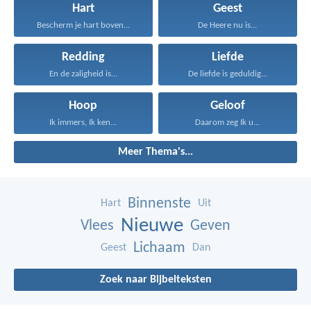
Hart
Geest
Bescherm je hart boven...
De Heere nu is...
Redding
Liefde
En de zaligheid is...
De liefde is geduldig...
Hoop
Geloof
Ik immers, Ik ken...
Daarom zeg Ik u...
Meer Thema's...
Binnenste
Hart
Uit
Nieuwe
Vlees
Geven
Lichaam
Geest
Dan
Zoek naar Bijbelteksten