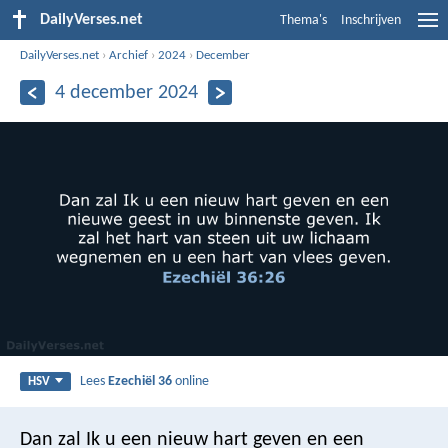
DailyVerses.net
Thema's
Inschrijven
DailyVerses.net
›
Archief
›
2024
›
December
4 december 2024
Lees
Ezechiël 36
online
HSV
Dan zal Ik u een nieuw hart geven en een