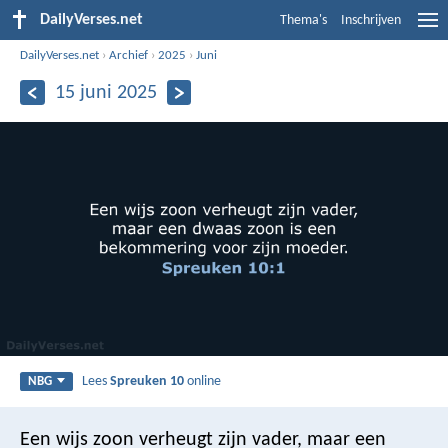
DailyVerses.net
Thema's
Inschrijven
DailyVerses.net
›
Archief
›
2025
›
Juni
15 juni 2025
Lees
Spreuken 10
online
NBG
Een wijs zoon verheugt zijn vader,
maar een