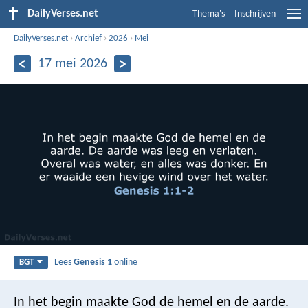
DailyVerses.net
Thema's
Inschrijven
DailyVerses.net
›
Archief
›
2026
›
Mei
17 mei 2026
Lees
Genesis 1
online
BGT
In het begin maakte God de hemel en de aarde.