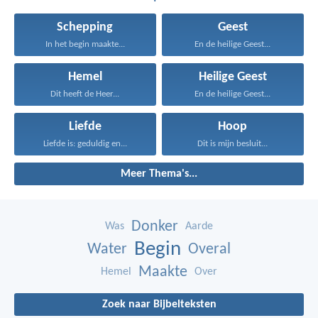
Schepping
Geest
In het begin maakte...
En de heilige Geest...
Hemel
Heilige Geest
Dit heeft de Heer...
En de heilige Geest...
Liefde
Hoop
Liefde is: geduldig en...
Dit is mijn besluit...
Meer Thema's...
Donker
Was
Aarde
Begin
Water
Overal
Maakte
Hemel
Over
Zoek naar Bijbelteksten