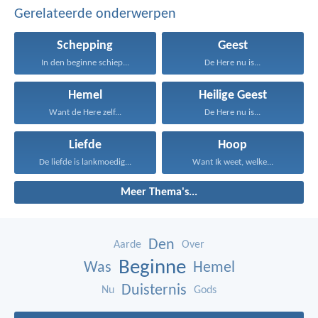
Gerelateerde onderwerpen
Schepping
Geest
In den beginne schiep...
De Here nu is...
Hemel
Heilige Geest
Want de Here zelf...
De Here nu is...
Liefde
Hoop
De liefde is lankmoedig...
Want Ik weet, welke...
Meer Thema's...
Den
Aarde
Over
Beginne
Was
Hemel
Duisternis
Nu
Gods