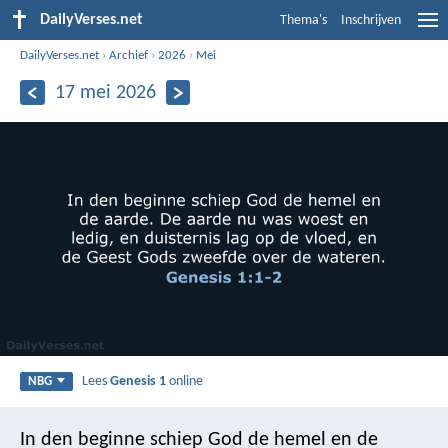
DailyVerses.net
Thema's
Inschrijven
DailyVerses.net
›
Archief
›
2026
›
Mei
17 mei 2026
Lees
Genesis 1
online
NBG
In den beginne schiep God de hemel en de