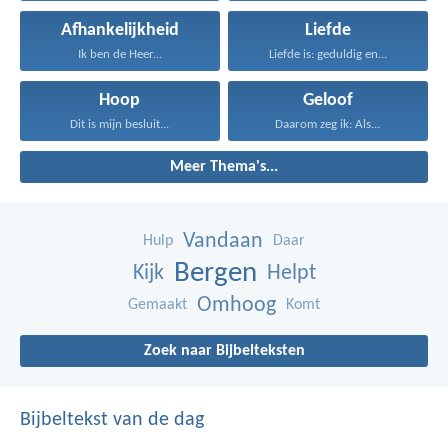
Afhankelijkheid
Liefde
Ik ben de Heer...
Liefde is: geduldig en...
Hoop
Geloof
Dit is mijn besluit...
Daarom zeg ik: Als...
Meer Thema's...
Vandaan
Hulp
Daar
Bergen
Kijk
Helpt
Omhoog
Gemaakt
Komt
Zoek naar Bijbelteksten
Bijbeltekst van de dag