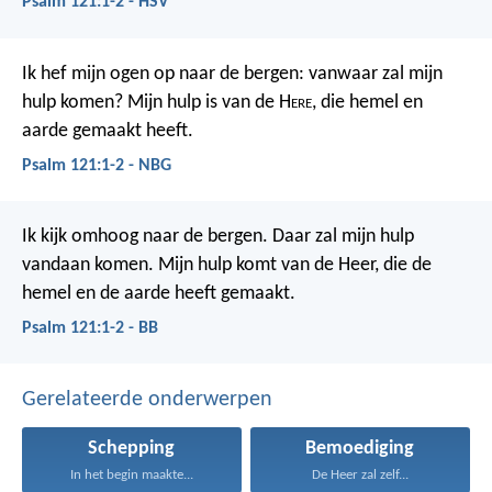
Psalm 121:1-2 - HSV
Ik hef mijn ogen op naar de bergen:
vanwaar zal mijn
hulp komen?
Mijn hulp is van de H
ere
,
die hemel en
aarde gemaakt heeft.
Psalm 121:1-2 - NBG
Ik kijk omhoog naar de bergen.
Daar zal mijn hulp
vandaan komen.
Mijn hulp komt van de Heer,
die de
hemel en de aarde heeft gemaakt.
Psalm 121:1-2 - BB
Gerelateerde onderwerpen
Schepping
Bemoediging
In het begin maakte...
De Heer zal zelf...