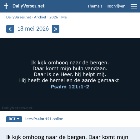
DailyVerses.net
Thema's
Inschrijven
DailyVerses.net
›
Archief
›
2026
›
Mei
18 mei 2026
Lees
Psalm 121
online
BGT
Ik kijk omhoog naar de bergen.
Daar komt mijn