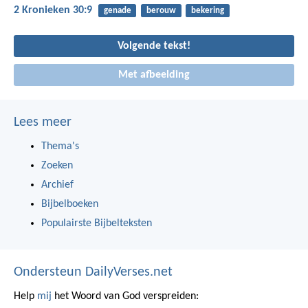
2 Kronieken 30:9
genade
berouw
bekering
Volgende tekst!
Met afbeelding
Lees meer
Thema's
Zoeken
Archief
Bijbelboeken
Populairste Bijbelteksten
Ondersteun DailyVerses.net
Help
mij
het Woord van God verspreiden: