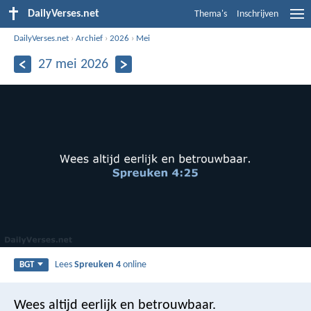
DailyVerses.net
Thema's
Inschrijven
DailyVerses.net
›
Archief
›
2026
›
Mei
27 mei 2026
Lees
Spreuken 4
online
BGT
Wees altijd eerlijk en betrouwbaar.