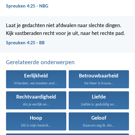
Spreuken 4:25 - NBG
Laat je gedachten niet afdwalen naar slechte dingen.
Kijk vastberaden recht voor je uit, naar het rechte pad.
Spreuken 4:25 - BB
Gerelateerde onderwerpen
Eerlijkheid
Betrouwbaarheid
Vrienden, we moeten anderen...
De Heer is trouw...
Rechtvaardigheid
Liefde
Als je eerlijk en...
Liefde is: geduldig en...
Hoop
Geloof
Dit is mijn besluit...
Daarom zeg ik: Als...