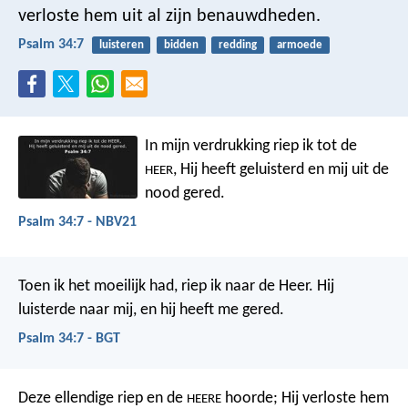
verloste hem uit al zijn benauwdheden.
Psalm 34:7
luisteren
bidden
redding
armoede
In mijn verdrukking riep ik tot de
,
Hij heeft geluisterd en mij uit de
HEER
nood gered.
Psalm 34:7 - NBV21
Toen ik het moeilijk had,
riep ik naar de Heer.
Hij
luisterde naar mij,
en hij heeft me gered.
Psalm 34:7 - BGT
Deze ellendige riep en de
hoorde;
Hij verloste hem
HEERE