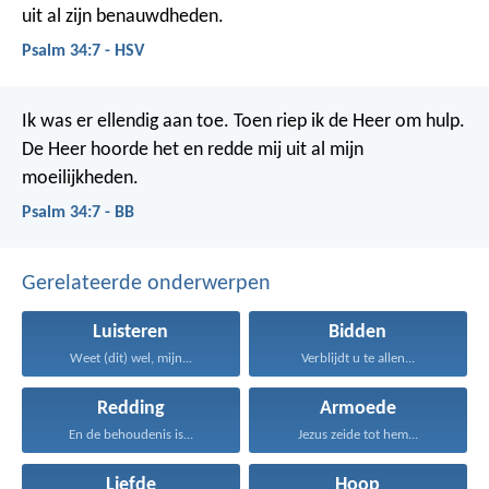
uit al zijn benauwdheden.
Psalm 34:7 - HSV
Ik was er ellendig aan toe.
Toen riep ik de Heer om hulp.
De Heer hoorde het en redde mij uit al mijn
moeilijkheden.
Psalm 34:7 - BB
Gerelateerde onderwerpen
Luisteren
Bidden
Weet (dit) wel, mijn...
Verblijdt u te allen...
Redding
Armoede
En de behoudenis is...
Jezus zeide tot hem...
Liefde
Hoop