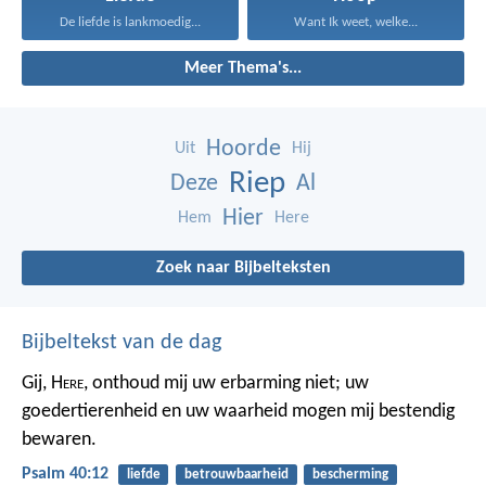
De liefde is lankmoedig...
Want Ik weet, welke...
Meer Thema's...
Hoorde
Uit
Hij
Riep
Deze
Al
Hier
Hem
Here
Zoek naar Bijbelteksten
Bijbeltekst van de dag
Gij, H
ere
, onthoud mij uw erbarming niet;
uw
goedertierenheid en uw waarheid
mogen mij bestendig
bewaren.
Psalm 40:12
liefde
betrouwbaarheid
bescherming