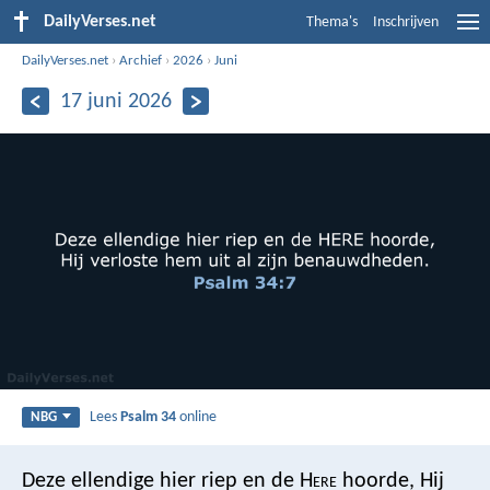
DailyVerses.net
Thema's
Inschrijven
DailyVerses.net
›
Archief
›
2026
›
Juni
17 juni 2026
Lees
Psalm 34
online
NBG
Deze ellendige hier riep en de H
ere
hoorde,
Hij