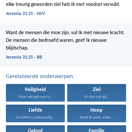
elke treurig geworden ziel heb Ik
met voedsel
vervuld.
Jeremia 31:25 - HSV
Want de mensen die moe zijn, vul Ik met nieuwe kracht.
De mensen die bedroefd waren, geef Ik nieuwe
blijdschap.
Jeremia 31:25 - BB
Gerelateerde onderwerpen
Veiligheid
Ziel
Maar wèl getrouw is...
En dan zult gij...
Liefde
Hoop
De liefde is lankmoedig...
Want Ik weet, welke...
Geloof
Familie