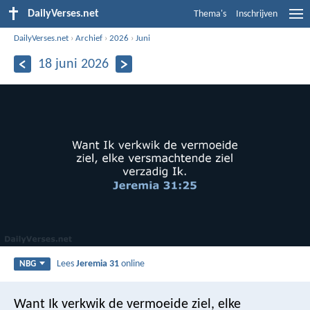
DailyVerses.net
Thema's
Inschrijven
DailyVerses.net
›
Archief
›
2026
›
Juni
18 juni 2026
Lees
Jeremia 31
online
NBG
Want Ik verkwik de vermoeide ziel, elke