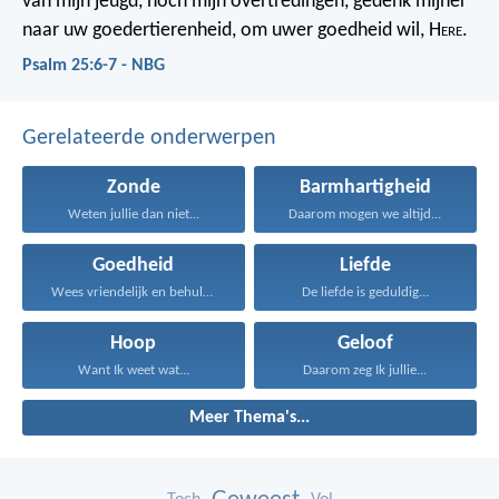
van mijn jeugd, noch mijn overtredingen,
gedenk mijner
naar uw goedertierenheid,
om uwer goedheid wil, H
ere
.
Psalm 25:6-7 - NBG
Gerelateerde onderwerpen
Zonde
Barmhartigheid
Weten jullie dan niet...
Daarom mogen we altijd...
Goedheid
Liefde
Wees vriendelijk en behulpzaam...
De liefde is geduldig...
Hoop
Geloof
Want Ik weet wat...
Daarom zeg Ik jullie...
Meer Thema's...