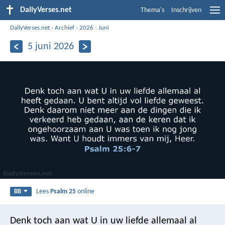
DailyVerses.net
Thema's
Inschrijven
DailyVerses.net
›
Archief
›
2026
›
Juni
5 juni 2026
Lees
Psalm 25
online
BB
Denk toch aan wat U in uw liefde allemaal al