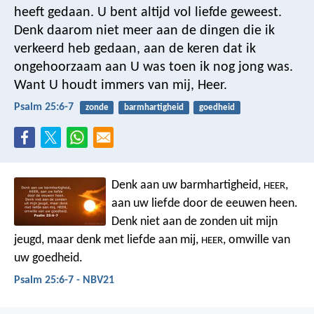
heeft gedaan.
U bent altijd vol liefde geweest.
Denk daarom niet meer aan de dingen die ik
verkeerd heb gedaan,
aan de keren dat ik
ongehoorzaam aan U was toen ik nog jong was.
Want U houdt immers van mij, Heer.
Psalm 25:6-7
zonde
barmhartigheid
goedheid
Denk aan uw barmhartigheid,
,
HEER
aan uw liefde door de eeuwen heen.
Denk niet aan de zonden uit mijn
jeugd,
maar denk met liefde aan mij,
,
omwille van
HEER
uw goedheid.
Psalm 25:6-7 - NBV21