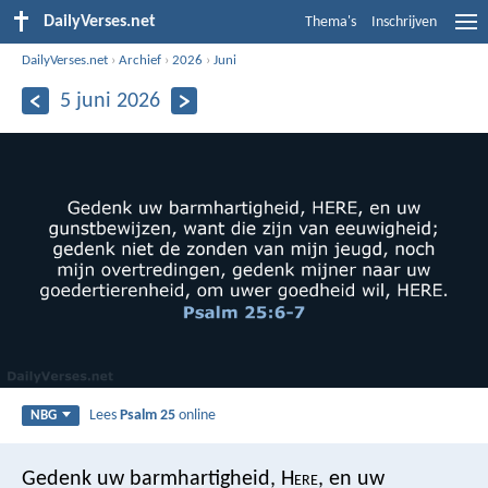
DailyVerses.net
Thema's
Inschrijven
DailyVerses.net
›
Archief
›
2026
›
Juni
5 juni 2026
Lees
Psalm 25
online
NBG
Gedenk uw barmhartigheid, H
ere
,
en uw