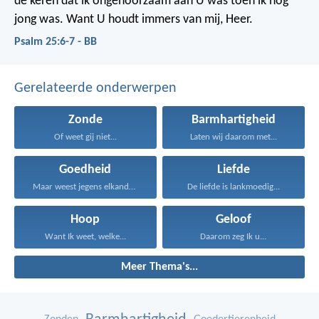
de keren dat ik ongehoorzaam aan U was toen ik nog
jong was.
Want U houdt immers van mij, Heer.
Psalm 25:6-7 - BB
Gerelateerde onderwerpen
Zonde
Barmhartigheid
Of weet gij niet...
Laten wij daarom met...
Goedheid
Liefde
Maar weest jegens elkander...
De liefde is lankmoedig...
Hoop
Geloof
Want Ik weet, welke...
Daarom zeg Ik u...
Meer Thema's...