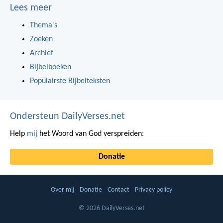
Lees meer
Thema's
Zoeken
Archief
Bijbelboeken
Populairste Bijbelteksten
Ondersteun DailyVerses.net
Help
mij
het Woord van God verspreiden:
Donatie
Over mij
Donatie
Contact
Privacy policy
© 2026 DailyVerses.net