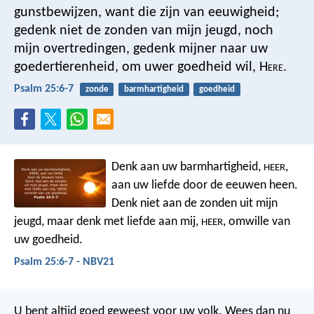
gunstbewijzen,
want die zijn van eeuwigheid;
gedenk niet de zonden van mijn jeugd, noch
mijn overtredingen,
gedenk mijner naar uw
goedertierenheid,
om uwer goedheid wil, H
ere
.
Psalm 25:6-7
zonde
barmhartigheid
goedheid
Denk aan uw barmhartigheid,
,
HEER
aan uw liefde door de eeuwen heen.
Denk niet aan de zonden uit mijn
jeugd,
maar denk met liefde aan mij,
,
omwille van
HEER
uw goedheid.
Psalm 25:6-7 - NBV21
U bent altijd goed geweest voor uw volk.
Wees dan nu