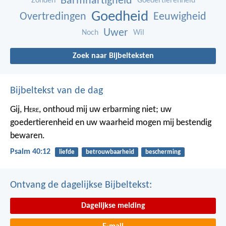
Barmhartigheid
Zonden
Goedertierenheid
Goedheid
Overtredingen
Eeuwigheid
Uwer
Noch
Wil
Zoek naar Bijbelteksten
Bijbeltekst van de dag
Gij, H
ere
, onthoud mij uw erbarming niet;
uw
goedertierenheid en uw waarheid
mogen mij bestendig
bewaren.
Psalm 40:12
liefde
betrouwbaarheid
bescherming
Ontvang de dagelijkse Bijbeltekst:
Dagelijkse melding