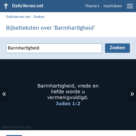
DailyVerses.net
Thema's
Inschrijven
DailyVerses.net
›
Zoeken
Bijbelteksten over 'Barmhartigheid'
«
»