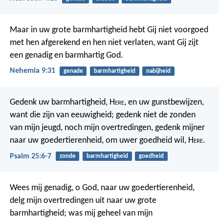
Maar in uw grote barmhartigheid hebt Gij niet voorgoed
met hen afgerekend en hen niet verlaten, want Gij zijt
een genadig en barmhartig God.
Nehemia 9:31
genade
barmhartigheid
nabijheid
Gedenk uw barmhartigheid, H
ere
,
en uw gunstbewijzen,
want die zijn van eeuwigheid;
gedenk niet de zonden
van mijn jeugd, noch mijn overtredingen,
gedenk mijner
naar uw goedertierenheid,
om uwer goedheid wil, H
ere
.
Psalm 25:6-7
zonde
barmhartigheid
goedheid
Wees mij genadig, o God, naar uw goedertierenheid,
delg mijn overtredingen uit naar uw grote
barmhartigheid;
was mij geheel van mijn