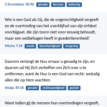
2 Kronieken 30:9b
genade
berouw
bekering
Wie is een God als Gij, die de ongerechtigheid vergeeft
en de overtreding van het overblijfsel van zijn erfdeel
voorbijgaat, die zijn toorn niet voor eeuwig behoudt,
maar een welbehagen heeft in goedertierenheid!
Micha 7:18
zonde
barmhartigheid
vergeving
Daarom verlangt de H
ere
ernaar u genadig te zijn, en
daarom zal Hij Zich verheffen om Zich over u te
ontfermen, want de H
ere
is een God van recht; welzalig
allen die op Hem wachten.
Jesaja 30:18
genade
rechtvaardigheid
geduld
Want indien gij de mensen hun overtredingen vergeeft,