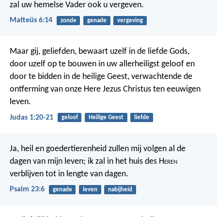
zal uw hemelse Vader ook u vergeven.
Matteüs 6:14
zonde
genade
vergeving
Maar gij, geliefden, bewaart uzelf in de liefde Gods,
door uzelf op te bouwen in uw allerheiligst geloof en
door te bidden in de heilige Geest, verwachtende de
ontferming van onze Here Jezus Christus ten eeuwigen
leven.
Judas 1:20-21
geloof
Heilige Geest
liefde
Ja, heil en goedertierenheid zullen mij volgen
al de
dagen van mijn leven;
ik zal in het huis des H
eren
verblijven
tot in lengte van dagen.
Psalm 23:6
genade
leven
nabijheid