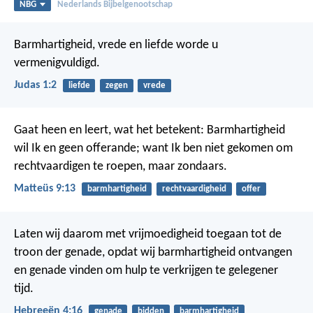
NBG
Nederlands Bijbelgenootschap
Barmhartigheid, vrede en liefde worde u
vermenigvuldigd.
Judas 1:2
liefde
zegen
vrede
Gaat heen en leert, wat het betekent: Barmhartigheid
wil Ik en geen offerande; want Ik ben niet gekomen om
rechtvaardigen te roepen, maar zondaars.
Matteüs 9:13
barmhartigheid
rechtvaardigheid
offer
Laten wij daarom met vrijmoedigheid toegaan tot de
troon der genade, opdat wij barmhartigheid ontvangen
en genade vinden om hulp te verkrijgen te gelegener
tijd.
Hebreeën 4:16
genade
bidden
barmhartigheid