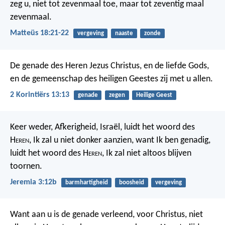
zeg u, niet tot zevenmaal toe, maar tot zeventig maal
zevenmaal.
Matteüs 18:21-22
vergeving
naaste
zonde
De genade des Heren Jezus Christus, en de liefde Gods,
en de gemeenschap des heiligen Geestes zij met u allen.
2 Korintiërs 13:13
genade
zegen
Heilige Geest
Keer weder, Afkerigheid, Israël, luidt het woord des
H
eren
, Ik zal u niet donker aanzien, want Ik ben genadig,
luidt het woord des H
eren
, Ik zal niet altoos blijven
toornen.
Jeremia 3:12b
barmhartigheid
boosheid
vergeving
Want aan u is de genade verleend, voor Christus, niet