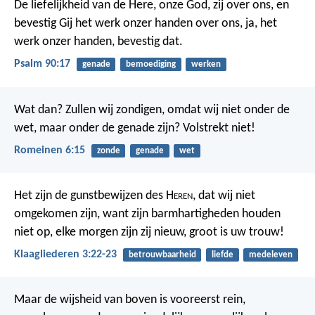
De liefelijkheid van de Here, onze God, zij over ons,
en
bevestig Gij het werk onzer handen over ons,
ja, het
werk onzer handen, bevestig dat.
Psalm 90:17
genade
bemoediging
werken
Wat dan? Zullen wij zondigen, omdat wij niet onder de
wet, maar onder de genade zijn? Volstrekt niet!
Romeinen 6:15
zonde
genade
wet
Het zijn de gunstbewijzen des H
eren
, dat wij niet
omgekomen zijn,
want zijn barmhartigheden houden
niet op,
elke morgen zijn zij nieuw,
groot is uw trouw!
Klaagliederen 3:22-23
betrouwbaarheid
liefde
medeleven
Maar de wijsheid van boven is vooreerst rein,