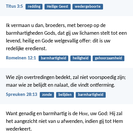
Titus 3:5
redding
Heilige Geest
wedergeboorte
Ik vermaan u dan, broeders, met beroep op de
barmhartigheden Gods, dat gij uw lichamen stelt tot een
levend, heilig en Gode welgevallig offer: dit is uw
redelijke eredienst.
Romeinen 12:1
barmhartigheid
heiligheid
gehoorzaamheid
Wie zijn overtredingen bedekt, zal niet voorspoedig zijn;
maar wie ze belijdt en nalaat, die vindt ontferming.
Spreuken 28:13
zonde
belijden
barmhartigheid
Want genadig en barmhartig is de H
ere
, uw God: Hij zal
het aangezicht niet van u afwenden, indien gij tot Hem
wederkeert.