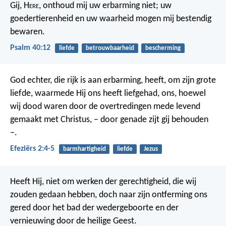
Gij, H
ere
, onthoud mij uw erbarming niet;
uw
goedertierenheid en uw waarheid
mogen mij bestendig
bewaren.
Psalm 40:12
liefde
betrouwbaarheid
bescherming
God echter, die rijk is aan erbarming, heeft, om zijn grote
liefde, waarmede Hij ons heeft liefgehad, ons, hoewel
wij dood waren door de overtredingen mede levend
gemaakt met Christus, – door genade zijt gij behouden
–.
Efeziërs 2:4-5
barmhartigheid
liefde
Jezus
Heeft Hij, niet om werken der gerechtigheid, die wij
zouden gedaan hebben, doch naar zijn ontferming ons
gered door het bad der wedergeboorte en der
vernieuwing door de heilige Geest.