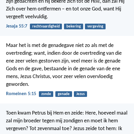
zijn gedachten en hij bekere zich tot de H
ere
, dan zal Hij
Zich over hem ontfermen – en tot onze God, want Hij
vergeeft veelvuldig.
Jesaja 55:7
rechtvaardigheid
bekering
vergeving
Maar het is met de genadegave niet zo als met de
overtreding; want, indien door de overtreding van die
ene zeer velen gestorven zijn, veel meer is de genade
Gods en de gave, bestaande in de genade van de ene
mens, Jezus Christus, voor zeer velen overvloedig
geworden.
Romeinen 5:15
zonde
genade
Jezus
Toen kwam Petrus bij Hem en zeide: Here, hoeveel maal
zal mijn broeder tegen mij zondigen en moet ik hem
vergeven? Tot zevenmaal toe? Jezus zeide tot hem: Ik