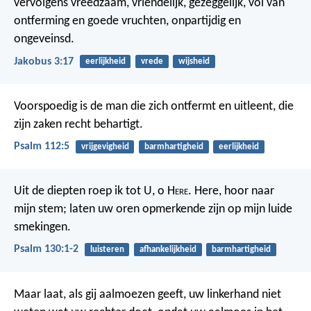
vervolgens vreedzaam, vriendelijk, gezeggelijk, vol van
ontferming en goede vruchten, onpartijdig en
ongeveinsd.
Jakobus 3:17
eerlijkheid
vrede
wijsheid
Voorspoedig is de man die zich ontfermt en uitleent,
die
zijn zaken recht behartigt.
Psalm 112:5
vrijgevigheid
barmhartigheid
eerlijkheid
Uit de diepten roep ik tot U, o H
ere
.
Here, hoor naar
mijn stem;
laten uw oren opmerkende zijn
op mijn luide
smekingen.
Psalm 130:1-2
luisteren
afhankelijkheid
barmhartigheid
Maar laat, als gij aalmoezen geeft, uw linkerhand niet