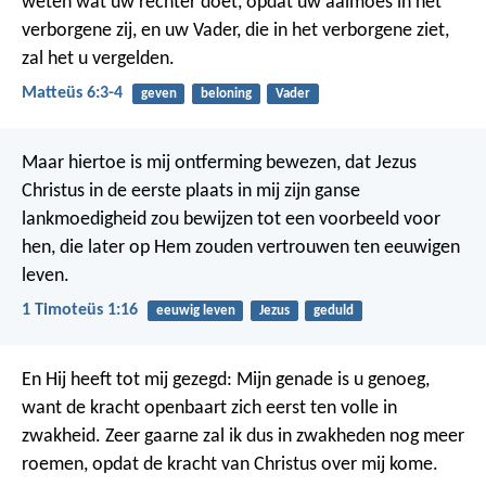
weten wat uw rechter doet, opdat uw aalmoes in het
verborgene zij, en uw Vader, die in het verborgene ziet,
zal het u vergelden.
Matteüs 6:3-4
geven
beloning
Vader
Maar hiertoe is mij ontferming bewezen, dat Jezus
Christus in de eerste plaats in mij zijn ganse
lankmoedigheid zou bewijzen tot een voorbeeld voor
hen, die later op Hem zouden vertrouwen ten eeuwigen
leven.
1 Timoteüs 1:16
eeuwig leven
Jezus
geduld
En Hij heeft tot mij gezegd: Mijn genade is u genoeg,
want de kracht openbaart zich eerst ten volle in
zwakheid.
Zeer gaarne zal ik dus in zwakheden nog meer
roemen, opdat de kracht van Christus over mij kome.