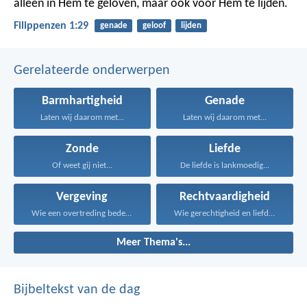
alleen in Hem te geloven, maar ook voor Hem te lijden.
Filippenzen 1:29
genade
geloof
lijden
Gerelateerde onderwerpen
Barmhartigheid
Genade
Laten wij daarom met...
Laten wij daarom met...
Zonde
Liefde
Of weet gij niet...
De liefde is lankmoedig...
Vergeving
Rechtvaardigheid
Wie een overtreding bedekt...
Wie gerechtigheid en liefde...
Meer Thema's...
Bijbeltekst van de dag