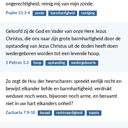
ongerechtigheid,
reinig mij van mijn zonde.
Psalm 51:3-4
zonde
barmhartigheid
reiniging
Geloofd zij de God en Vader van onze Here Jezus
Christus, die ons naar zijn grote barmhartigheid door de
opstanding van Jezus Christus uit de doden heeft doen
wedergeboren worden tot een levende hoop.
1 Petrus 1:3
hoop
opstanding
wedergeboorte
Zo zegt de H
ere
der heerscharen: spreekt eerlijk recht en
bewijst elkander liefde en barmhartigheid; verdrukt
weduwe noch wees, bijwoner noch arme, en beraamt
niet in uw hart elkanders onheil?
Zacharia 7:9-10
kwaad
rechtvaardigheid
naaste