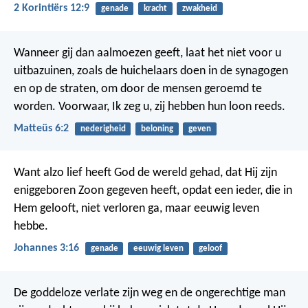
2 Korintiërs 12:9
genade
kracht
zwakheid
Wanneer gij dan aalmoezen geeft, laat het niet voor u
uitbazuinen, zoals de huichelaars doen in de synagogen
en op de straten, om door de mensen geroemd te
worden. Voorwaar, Ik zeg u, zij hebben hun loon reeds.
Matteüs 6:2
nederigheid
beloning
geven
Want alzo lief heeft God de wereld gehad, dat Hij zijn
eniggeboren Zoon gegeven heeft, opdat een ieder, die in
Hem gelooft, niet verloren ga, maar eeuwig leven
hebbe.
Johannes 3:16
genade
eeuwig leven
geloof
De goddeloze verlate zijn weg en de ongerechtige man