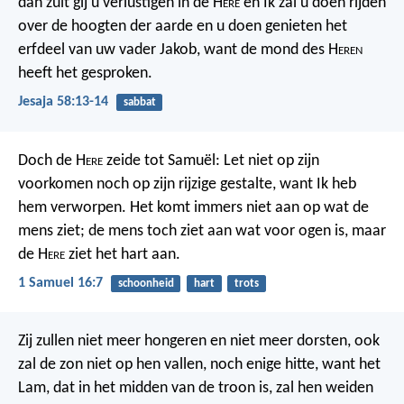
dan zult gij u verlustigen in de H
ere
en Ik zal u doen rijden
over de hoogten der aarde en u doen genieten het
erfdeel van uw vader Jakob, want de mond des H
eren
heeft het gesproken.
Jesaja 58:13-14
sabbat
Doch de H
ere
zeide tot Samuël: Let niet op zijn
voorkomen noch op zijn rijzige gestalte, want Ik heb
hem verworpen. Het komt immers niet aan op wat de
mens ziet; de mens toch ziet aan wat voor ogen is, maar
de H
ere
ziet het hart aan.
1 Samuel 16:7
schoonheid
hart
trots
Zij zullen niet meer hongeren en niet meer dorsten, ook
zal de zon niet op hen vallen, noch enige hitte, want het
Lam, dat in het midden van de troon is, zal hen weiden