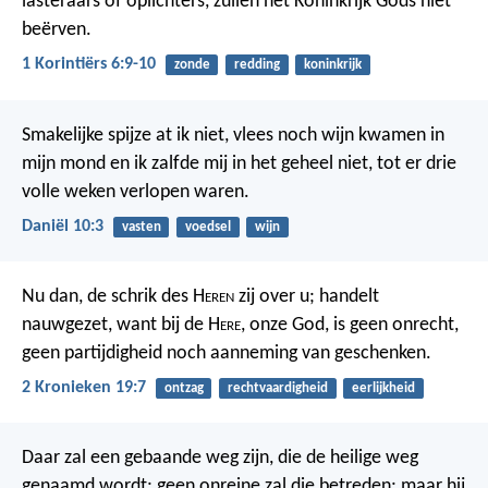
lasteraars of oplichters, zullen het Koninkrijk Gods niet
beërven.
1 Korintiërs 6:9-10
zonde
redding
koninkrijk
Smakelijke spijze at ik niet, vlees noch wijn kwamen in
mijn mond en ik zalfde mij in het geheel niet, tot er drie
volle weken verlopen waren.
Daniël 10:3
vasten
voedsel
wijn
Nu dan, de schrik des H
eren
zij over u; handelt
nauwgezet, want bij de H
ere
, onze God, is geen onrecht,
geen partijdigheid noch aanneming van geschenken.
2 Kronieken 19:7
ontzag
rechtvaardigheid
eerlijkheid
Daar zal een gebaande weg zijn, die de heilige weg
genaamd wordt; geen onreine zal die betreden; maar hij