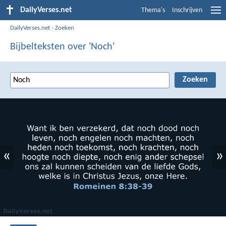
DailyVerses.net
Thema's
Inschrijven
DailyVerses.net
›
Zoeken
Bijbelteksten over 'Noch'
«
»