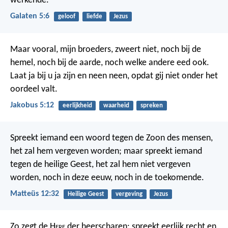
werkende.
Galaten 5:6
geloof
liefde
Jezus
Maar vooral, mijn broeders, zweert niet, noch bij de
hemel, noch bij de aarde, noch welke andere eed ook.
Laat ja bij u ja zijn en neen neen, opdat gij niet onder het
oordeel valt.
Jakobus 5:12
eerlijkheid
waarheid
spreken
Spreekt iemand een woord tegen de Zoon des mensen,
het zal hem vergeven worden; maar spreekt iemand
tegen de heilige Geest, het zal hem niet vergeven
worden, noch in deze eeuw, noch in de toekomende.
Matteüs 12:32
Heilige Geest
vergeving
Jezus
Zo zegt de H
ere
der heerscharen: spreekt eerlijk recht en