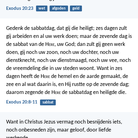
Exodus 20:23
wet
afgoden
geld
Gedenk de sabbatdag, dat gij die heiligt; zes dagen zult
gij arbeiden en al uw werk doen; maar de zevende dag is
de sabbat van de H
ere
, uw God; dan zult gij geen werk
doen, gij noch uw zoon, noch uw dochter, noch uw
dienstknecht, noch uw dienstmaagd, noch uw vee, noch
de vreemdeling die in uw steden woont. Want in zes
dagen heeft de H
ere
de hemel en de aarde gemaakt, de
zee en al wat daarin is, en Hij rustte op de zevende dag;
daarom zegende de H
ere
de sabbatdag en heiligde die.
Exodus 20:8-11
sabbat
Want in Christus Jezus vermag noch besnijdenis iets,
noch onbesneden zijn, maar geloof, door liefde