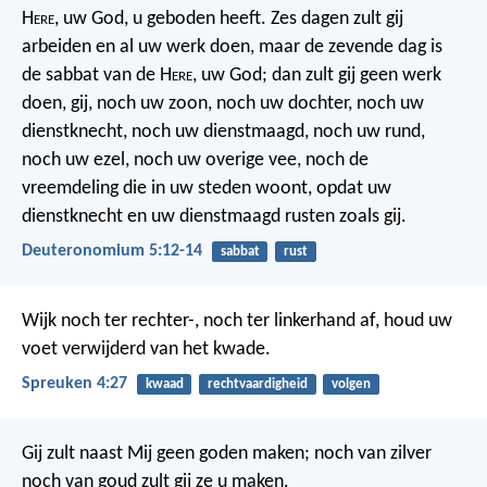
H
ere
, uw God, u geboden heeft. Zes dagen zult gij
arbeiden en al uw werk doen, maar de zevende dag is
de sabbat van de H
ere
, uw God; dan zult gij geen werk
doen, gij, noch uw zoon, noch uw dochter, noch uw
dienstknecht, noch uw dienstmaagd, noch uw rund,
noch uw ezel, noch uw overige vee, noch de
vreemdeling die in uw steden woont, opdat uw
dienstknecht en uw dienstmaagd rusten zoals gij.
Deuteronomium 5:12-14
sabbat
rust
Wijk noch ter rechter-, noch ter linkerhand af,
houd uw
voet verwijderd van het kwade.
Spreuken 4:27
kwaad
rechtvaardigheid
volgen
Gij zult naast Mij geen goden maken; noch van zilver
noch van goud zult gij ze u maken.