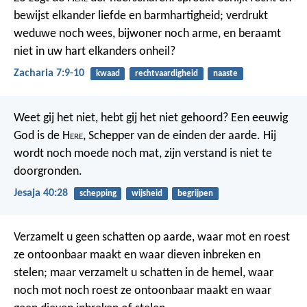
bewijst elkander liefde en barmhartigheid; verdrukt
weduwe noch wees, bijwoner noch arme, en beraamt
niet in uw hart elkanders onheil?
Zacharia 7:9-10
kwaad
rechtvaardigheid
naaste
Weet gij het niet, hebt gij het niet gehoord? Een eeuwig
God is de H
ere
, Schepper van de einden der aarde. Hij
wordt noch moede noch mat, zijn verstand is niet te
doorgronden.
Jesaja 40:28
schepping
wijsheid
begrijpen
Verzamelt u geen schatten op aarde, waar mot en roest
ze ontoonbaar maakt en waar dieven inbreken en
stelen; maar verzamelt u schatten in de hemel, waar
noch mot noch roest ze ontoonbaar maakt en waar