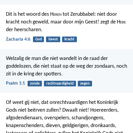
Dit is het woord des H
eren
tot Zerubbabel: niet door
kracht noch geweld, maar door mijn Geest! zegt de H
ere
der heerscharen.
Zacharia 4:6
God
Geest
kracht
Welzalig de man die niet wandelt
in de raad der
goddelozen,
die niet staat op de weg der zondaars,
noch
zit in de kring der spotters.
Psalm 1:1
zonde
rechtvaardigheid
zegen
Of weet gij niet, dat onrechtvaardigen het Koninkrijk
Gods niet beërven zullen? Dwaalt niet! Hoereerders,
afgodendienaars, overspelers, schandjongens,
knapenschenders, dieven, geldgierigen, dronkaards,