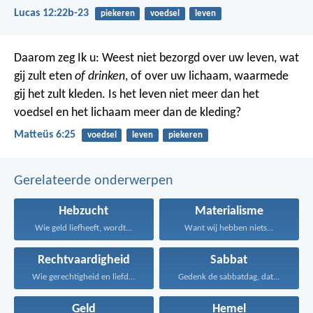
Lucas 12:22b-23
piekeren
voedsel
leven
Daarom zeg Ik u: Weest niet bezorgd over uw leven, wat
gij zult eten
of drinken
, of over uw lichaam, waarmede
gij het zult kleden. Is het leven niet meer dan het
voedsel en het lichaam meer dan de kleding?
Matteüs 6:25
voedsel
leven
piekeren
Gerelateerde onderwerpen
Hebzucht
Materialisme
Wie geld liefheeft, wordt...
Want wij hebben niets...
Rechtvaardigheid
Sabbat
Wie gerechtigheid en liefde...
Gedenk de sabbatdag, dat...
Geld
Hemel