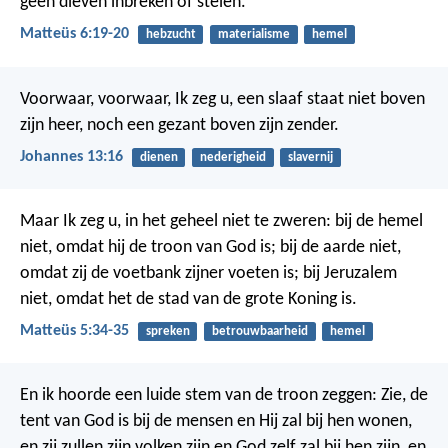
geen dieven inbreken of stelen.
Matteüs 6:19-20
hebzucht
materialisme
hemel
Voorwaar, voorwaar, Ik zeg u, een slaaf staat niet boven
zijn heer, noch een gezant boven zijn zender.
Johannes 13:16
dienen
nederigheid
slavernij
Maar Ik zeg u, in het geheel niet te zweren: bij de hemel
niet, omdat hij de troon van God is; bij de aarde niet,
omdat zij de voetbank zijner voeten is; bij Jeruzalem
niet, omdat het de stad van de grote Koning is.
Matteüs 5:34-35
spreken
betrouwbaarheid
hemel
En ik hoorde een luide stem van de troon zeggen: Zie, de
tent van God is bij de mensen en Hij zal bij hen wonen,
en zij zullen zijn volken zijn en God zelf zal bij hen zijn, en