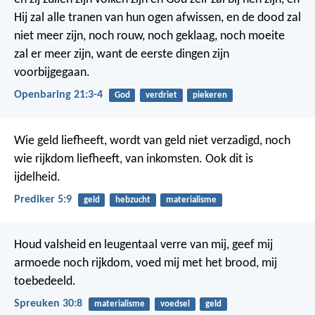
Hij zal alle tranen van hun ogen afwissen, en de dood zal
niet meer zijn, noch rouw, noch geklaag, noch moeite
zal er meer zijn, want de eerste dingen zijn
voorbijgegaan.
Openbaring 21:3-4
God
verdriet
piekeren
Wie geld liefheeft, wordt van geld niet verzadigd, noch
wie rijkdom liefheeft, van inkomsten. Ook dit is
ijdelheid.
Prediker 5:9
geld
hebzucht
materialisme
Houd valsheid en leugentaal verre van mij,
geef mij
armoede noch rijkdom,
voed mij met het brood, mij
toebedeeld.
Spreuken 30:8
materialisme
voedsel
geld