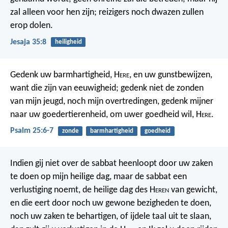
zal alleen voor hen zijn; reizigers noch dwazen zullen
erop dolen.
Jesaja 35:8
heiligheid
Gedenk uw barmhartigheid, H
ere
,
en uw gunstbewijzen,
want die zijn van eeuwigheid;
gedenk niet de zonden
van mijn jeugd, noch mijn overtredingen,
gedenk mijner
naar uw goedertierenheid,
om uwer goedheid wil, H
ere
.
Psalm 25:6-7
zonde
barmhartigheid
goedheid
Indien gij niet over de sabbat heenloopt door uw zaken
te doen op mijn heilige dag, maar de sabbat een
verlustiging noemt, de heilige dag des H
eren
van gewicht,
en die eert door noch uw gewone bezigheden te doen,
noch uw zaken te behartigen, of ijdele taal uit te slaan,