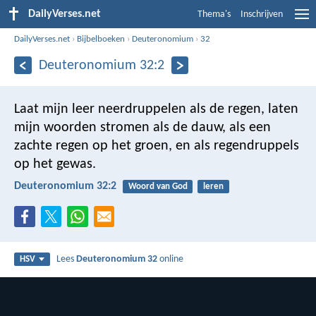
DailyVerses.net
Thema's
Inschrijven
DailyVerses.net
›
Bijbelboeken
›
Deuteronomium
›
32
Deuteronomium 32:2
Laat mijn leer neerdruppelen als de regen,
laten
mijn woorden stromen als de dauw,
als een
zachte regen op het groen,
en als regendruppels
op het gewas.
Deuteronomium 32:2
Woord van God
leren
Lees
Deuteronomium 32
online
HSV