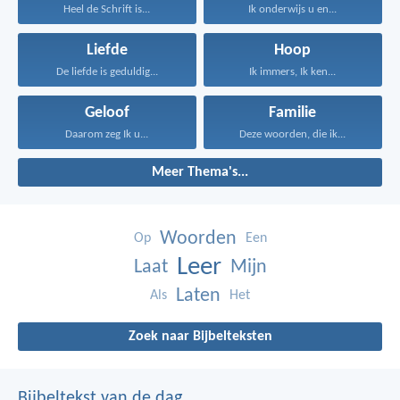
Heel de Schrift is...
Ik onderwijs u en...
Liefde
Hoop
De liefde is geduldig...
Ik immers, Ik ken...
Geloof
Familie
Daarom zeg Ik u...
Deze woorden, die ik...
Meer Thema's...
Woorden
Op
Een
Leer
Laat
Mijn
Laten
Als
Het
Zoek naar Bijbelteksten
Bijbeltekst van de dag