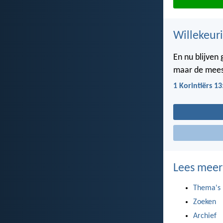
Willekeuri
En nu blijven
maar de meest
1 Korintiërs 13
Lees meer
Thema's
Zoeken
Archief