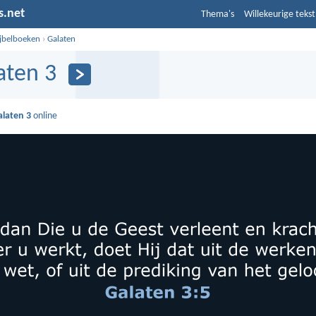
s.net
Thema's
Willekeurige tekst
ijbelboeken
›
Galaten
aten 3
alaten 3
online