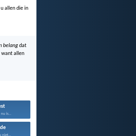
 allen die in
n belang
dat
 want allen
st
nu is...
de
 niet...