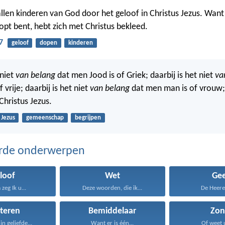
llen kinderen van God door het geloof in Christus Jezus. Want u
opt bent, hebt zich met Christus bekleed.
7
geloof
dopen
kinderen
 niet
van belang
dat men Jood is of Griek; daarbij is het niet
va
 vrije; daarbij is het niet
van belang
dat men man is of vrouw;
Christus Jezus.
Jezus
gemeenschap
begrijpen
erde onderwerpen
loof
Wet
Gee
zeg Ik u...
Deze woorden, die ik...
De Heere 
steren
Bemiddelaar
Zon
jn geliefde...
Want er is één...
Of weet u