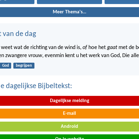
Meer Thema's...
t van de dag
 weet wat de richting van de wind is,
of
hoe het
gaat
met de b
een zwangere
vrouw
, evenmin kent u het werk van God, Die all
God
begrijpen
 dagelijkse Bijbeltekst:
Dagelijkse melding
E-mail
Android