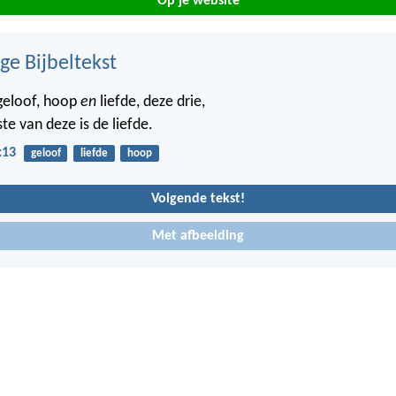
Op je website
ge Bijbeltekst
 geloof, hoop
en
liefde, deze drie,
e van deze is de liefde.
:13
geloof
liefde
hoop
Volgende tekst!
Met afbeelding