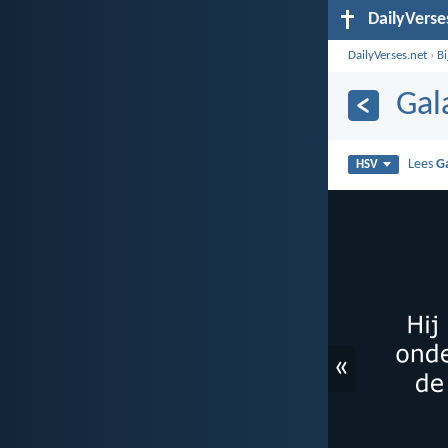
DailyVerse
DailyVerses.net
›
B
Gal
Lees
G
HSV
«