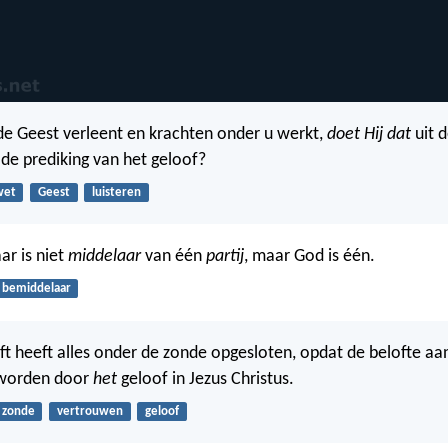
 de Geest verleent en krachten onder u werkt,
doet Hij dat
uit 
 de prediking van het geloof?
wet
Geest
luisteren
ar is niet
middelaar
van één
partij
, maar God is één.
bemiddelaar
ft heeft alles onder de zonde opgesloten, opdat de belofte aa
 worden door
het
geloof in Jezus Christus.
zonde
vertrouwen
geloof