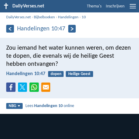
DailyVerses.net
Thema's
Inschrijven
DailyVerses.net
›
Bijbelboeken
›
Handelingen
›
10
Handelingen 10:47
Zou iemand het water kunnen weren, om dezen
te dopen, die evenals wij de heilige Geest
hebben ontvangen?
Handelingen 10:47
dopen
Heilige Geest
Lees
Handelingen 10
online
NBG