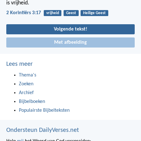
is vrijheid.
2 Korintiërs 3:17
vrijheid
Geest
Heilige Geest
Volgende tekst!
Met afbeelding
Lees meer
Thema's
Zoeken
Archief
Bijbelboeken
Populairste Bijbelteksten
Ondersteun DailyVerses.net