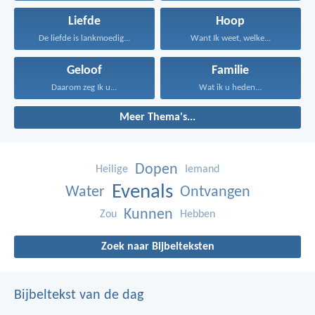
Liefde
Hoop
De liefde is lankmoedig...
Want Ik weet, welke...
Geloof
Familie
Daarom zeg Ik u...
Wat ik u heden...
Meer Thema's...
Dopen
Heilige
Iemand
Evenals
Water
Ontvangen
Kunnen
Zou
Hebben
Zoek naar Bijbelteksten
Bijbeltekst van de dag