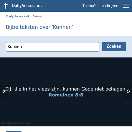
DailyVerses.net
Thema's
Inschrijven
DailyVerses.net
›
Zoeken
Bijbelteksten over 'Kunnen'
«
»