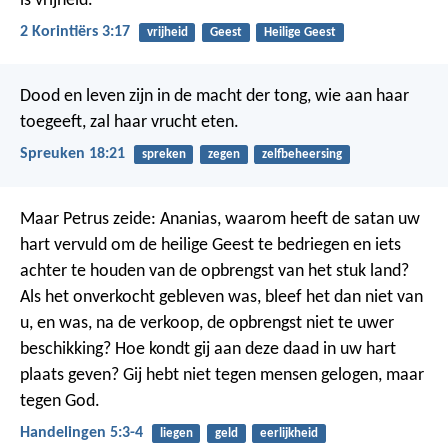
is vrijheid.
2 Korintiërs 3:17
vrijheid
Geest
Heilige Geest
Dood en leven zijn in de macht der tong,
wie aan haar
toegeeft, zal haar vrucht eten.
Spreuken 18:21
spreken
zegen
zelfbeheersing
Maar Petrus zeide: Ananias, waarom heeft de satan uw
hart vervuld om de heilige Geest te bedriegen en iets
achter te houden van de opbrengst van het stuk land?
Als het onverkocht gebleven was, bleef het dan niet van
u, en was, na de verkoop, de opbrengst niet te uwer
beschikking? Hoe kondt gij aan deze daad in uw hart
plaats geven? Gij hebt niet tegen mensen gelogen, maar
tegen God.
Handelingen 5:3-4
liegen
geld
eerlijkheid