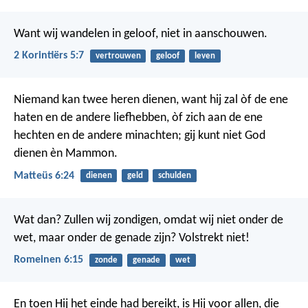
Want wij wandelen in geloof, niet in aanschouwen.
2 Korintiërs 5:7
vertrouwen
geloof
leven
Niemand kan twee heren dienen, want hij zal òf de ene
haten en de andere liefhebben, òf zich aan de ene
hechten en de andere minachten; gij kunt niet God
dienen èn Mammon.
Matteüs 6:24
dienen
geld
schulden
Wat dan? Zullen wij zondigen, omdat wij niet onder de
wet, maar onder de genade zijn? Volstrekt niet!
Romeinen 6:15
zonde
genade
wet
En toen Hij het einde had bereikt, is Hij voor allen, die