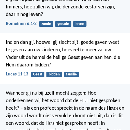
Immers, hoe zullen wij, die der zonde gestorven zijn,
daarin nog leven?
Romeinen 6:1-2
zonde
genade
leven
Indien dan gij, hoewel gij slecht zijt, goede gaven weet
te geven aan uw kinderen, hoeveel te meer zal uw
Vader uit de hemel de heilige Geest geven aan hen, die
Hem daarom bidden?
Lucas 11:13
Geest
bidden
familie
Wanneer gij nu bij uzelf mocht zeggen: Hoe
onderkennen wij het woord dat de H
ere
niet gesproken
heeft? – als een profeet spreekt in de naam des H
eren
en
zijn woord wordt niet vervuld en komt niet uit, dan is dit
een woord, dat de H
ere
niet gesproken heeft; in