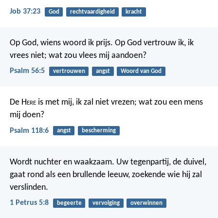
Job 37:23
God
rechtvaardigheid
kracht
Op God, wiens woord ik prijs.
Op God vertrouw ik, ik
vrees niet;
wat zou vlees mij aandoen?
Psalm 56:5
vertrouwen
angst
Woord van God
De H
ere
is met mij, ik zal niet vrezen;
wat zou een mens
mij doen?
Psalm 118:6
angst
bescherming
Wordt nuchter en waakzaam. Uw tegenpartij, de duivel,
gaat rond als een brullende leeuw, zoekende wie hij zal
verslinden.
1 Petrus 5:8
begeerte
vervolging
overwinnen