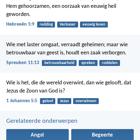
Hem gehoorzamen, een oorzaak van eeuwig heil
geworden.
Hebreeën 5:9
redding
Verlosser
eeuwig leven
Wie met laster omgaat, verraadt geheimen;
maar wie
betrouwbaar van geest is, houdt een zaak verborgen.
Spreuken 11:13
betrouwbaarheid
spreken
roddelen
Wie is het, die de wereld overwint, dan wie gelooft, dat
Jezus de Zoon van God is?
1 Johannes 5:5
geloof
Jezus
overwinnen
Gerelateerde onderwerpen
Angst
Begeerte