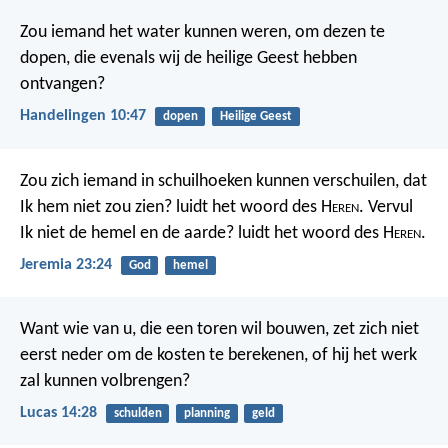
Zou iemand het water kunnen weren, om dezen te
dopen, die evenals wij de heilige Geest hebben
ontvangen?
Handelingen 10:47
dopen
Heilige Geest
Zou zich iemand in schuilhoeken kunnen verschuilen, dat
Ik hem niet zou zien? luidt het woord des H
eren
. Vervul
Ik niet de hemel en de aarde? luidt het woord des H
eren
.
Jeremia 23:24
God
hemel
Want wie van u, die een toren wil bouwen, zet zich niet
eerst neder om de kosten te berekenen, of hij het werk
zal kunnen volbrengen?
Lucas 14:28
schulden
planning
geld