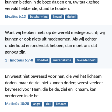
kunnen bieden in de boze dag en om, uw taak geheel
vervuld hebbende, stand te houden.
Efeziërs 6:13
bescherming
kwaad
duivel
Want wij hebben niets op de wereld medegebracht; wij
kunnen er ook niets uit medenemen. Als wij echter
onderhoud en onderdak hebben, dan moet ons dat
genoeg zijn.
1 Timoteüs 6:7-8
voedsel
materialisme
tevredenheid
En weest niet bevreesd voor hen, die wèl het lichaam
doden, maar de ziel niet kunnen doden; weest veeleer
bevreesd voor Hem, die beide, ziel en lichaam, kan
verderven in de hel.
Matteüs 10:28
angst
ziel
lichaam