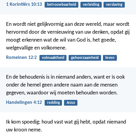
1 Korintiërs 10:13
betrouwbaarheid
verleiding
verslaving
En wordt niet gelijkvormig aan deze wereld, maar wordt
hervormd door de vernieuwing van uw denken, opdat gij
moogt erkennen wat de wil van God is, het goede,
welgevallige en volkomene.
Romeinen 12:2
volmaaktheid
gehoorzaamheid
leven
En de behoudenis is in niemand anders, want er is ook
onder de hemel geen andere naam aan de mensen
gegeven, waardoor wij moeten behouden worden.
Handelingen 4:12
redding
Jezus
Ik kom spoedig; houd vast wat gij hebt, opdat niemand
uw kroon neme.