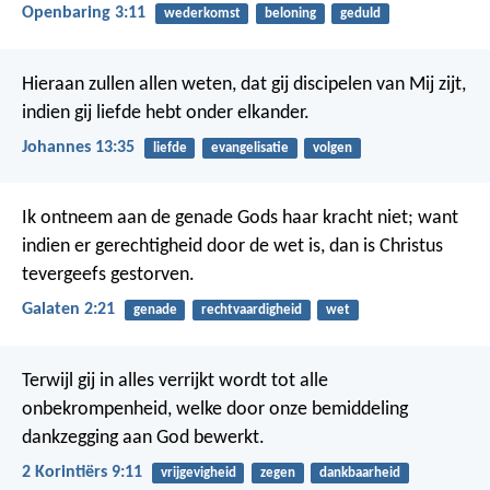
Openbaring 3:11
wederkomst
beloning
geduld
Hieraan zullen allen weten, dat gij discipelen van Mij zijt,
indien gij liefde hebt onder elkander.
Johannes 13:35
liefde
evangelisatie
volgen
Ik ontneem aan de genade Gods haar kracht niet; want
indien er gerechtigheid door de wet is, dan is Christus
tevergeefs gestorven.
Galaten 2:21
genade
rechtvaardigheid
wet
Terwijl gij in alles verrijkt wordt tot alle
onbekrompenheid, welke door onze bemiddeling
dankzegging aan God bewerkt.
2 Korintiërs 9:11
vrijgevigheid
zegen
dankbaarheid