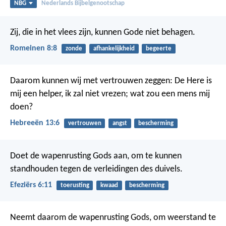
NBG
Nederlands Bijbelgenootschap
Zij, die in het vlees zijn, kunnen Gode niet behagen.
Romeinen 8:8
zonde
afhankelijkheid
begeerte
Daarom kunnen wij met vertrouwen zeggen:
De Here is
mij een helper, ik zal niet vrezen;
wat zou een mens mij
doen?
Hebreeën 13:6
vertrouwen
angst
bescherming
Doet de wapenrusting Gods aan, om te kunnen
standhouden tegen de verleidingen des duivels.
Efeziërs 6:11
toerusting
kwaad
bescherming
Neemt daarom de wapenrusting Gods, om weerstand te