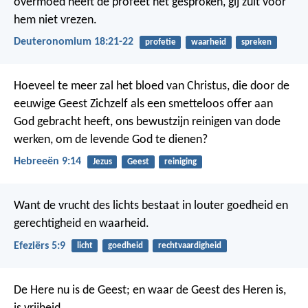
overmoed heeft de profeet het gesproken, gij zult voor
hem niet vrezen.
Deuteronomium 18:21-22
profetie
waarheid
spreken
Hoeveel te meer zal het bloed van Christus, die door de
eeuwige Geest Zichzelf als een smetteloos offer aan
God gebracht heeft, ons bewustzijn reinigen van dode
werken, om de levende God te dienen?
Hebreeën 9:14
Jezus
Geest
reiniging
Want de vrucht des lichts bestaat in louter goedheid en
gerechtigheid en waarheid.
Efeziërs 5:9
licht
goedheid
rechtvaardigheid
De Here nu is de Geest; en waar de Geest des Heren is,