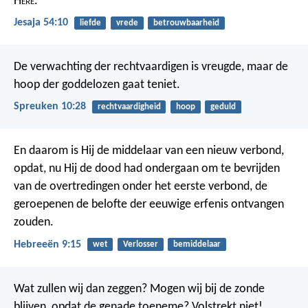
H
ere
.
Jesaja 54:10
liefde
vrede
betrouwbaarheid
De verwachting der rechtvaardigen is vreugde,
maar de
hoop der goddelozen gaat teniet.
Spreuken 10:28
rechtvaardigheid
hoop
geduld
En daarom is Hij de middelaar van een nieuw verbond,
opdat, nu Hij de dood had ondergaan om te bevrijden
van de overtredingen onder het eerste verbond, de
geroepenen de belofte der eeuwige erfenis ontvangen
zouden.
Hebreeën 9:15
wet
Verlosser
bemiddelaar
Wat zullen wij dan zeggen? Mogen wij bij de zonde
blijven, opdat de genade toeneme? Volstrekt niet!