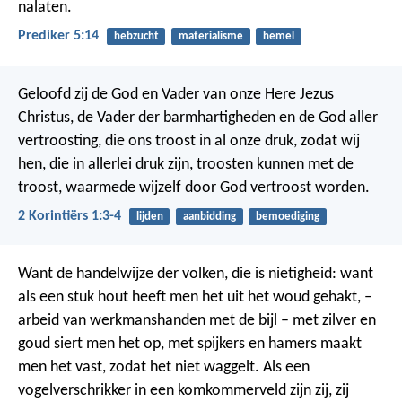
nalaten.
Prediker 5:14
hebzucht
materialisme
hemel
Geloofd zij de God en Vader van onze Here Jezus
Christus, de Vader der barmhartigheden en de God aller
vertroosting, die ons troost in al onze druk, zodat wij
hen, die in allerlei druk zijn, troosten kunnen met de
troost, waarmede wijzelf door God vertroost worden.
2 Korintiërs 1:3-4
lijden
aanbidding
bemoediging
Want de handelwijze der volken, die is nietigheid: want
als een stuk hout heeft men het uit het woud gehakt, –
arbeid van werkmanshanden met de bijl – met zilver en
goud siert men het op, met spijkers en hamers maakt
men het vast, zodat het niet waggelt. Als een
vogelverschrikker in een komkommerveld zijn zij, zij