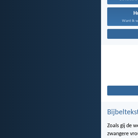
H
Want Ik w
Bijbelteks
Zoals gij de 
zwangere vrou