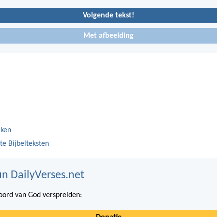
Volgende tekst!
Met afbeelding
eken
te Bijbelteksten
n DailyVerses.net
ord van God verspreiden: