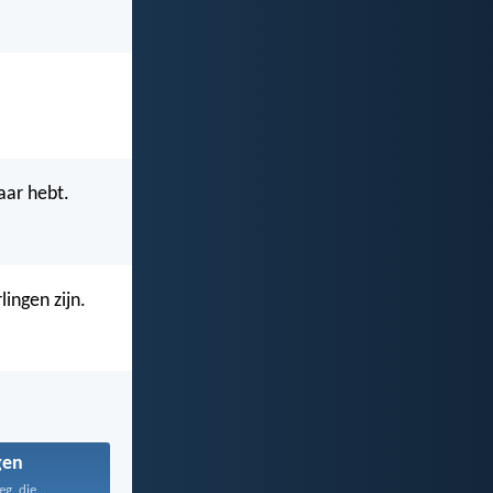
kaar hebt.
lingen zijn.
gen
g, die...