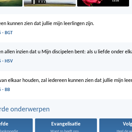
en kunnen zien dat jullie mijn leerlingen zijn.
5 - BGT
n allen inzien dat u Mijn discipelen bent: als u liefde onder el
5 - HSV
l van elkaar houden, zal iedereen kunnen zien dat jullie mijn leer
 - BB
erde onderwerpen
efde
Evangelisatie
Vol
s lankmoedig...
Want zo heeft ons...
Heel de we