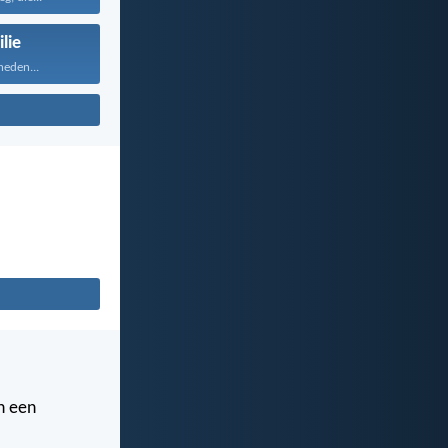
lie
heden...
n een