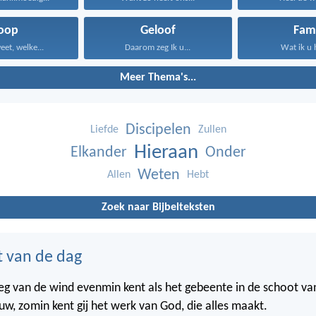
oop
Geloof
Fami
eet, welke...
Daarom zeg Ik u...
Wat ik u 
Meer Thema's...
Discipelen
Liefde
Zullen
Hieraan
Elkander
Onder
Weten
Allen
Hebt
Zoek naar Bijbelteksten
t van de dag
weg van de wind evenmin kent als het gebeente in de schoot va
w, zomin kent gij het werk van God, die alles maakt.