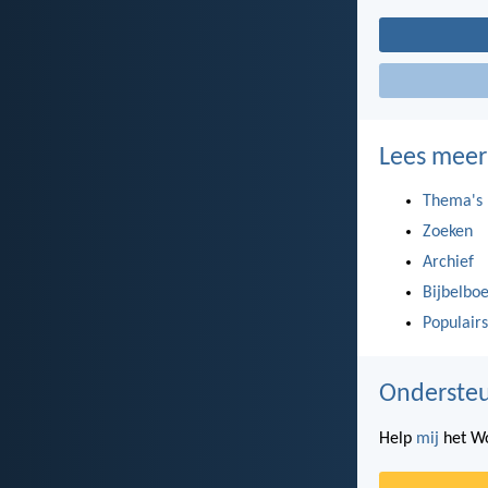
Lees meer
Thema's
Zoeken
Archief
Bijbelbo
Populairs
Ondersteu
Help
mij
het Wo