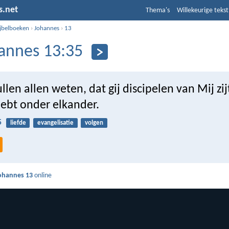
s.net
Thema's
Willekeurige tekst
ijbelboeken
›
Johannes
›
13
annes 13:35
llen allen weten, dat gij discipelen van Mij zij
 hebt onder elkander.
5
liefde
evangelisatie
volgen
ohannes 13
online