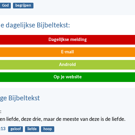
God
begrijpen
 dagelijkse Bijbeltekst:
Dagelijkse melding
E-mail
Android
Op je website
ge Bijbeltekst
:
en liefde, deze drie, maar de meeste van deze is de liefde.
:13
geloof
liefde
hoop