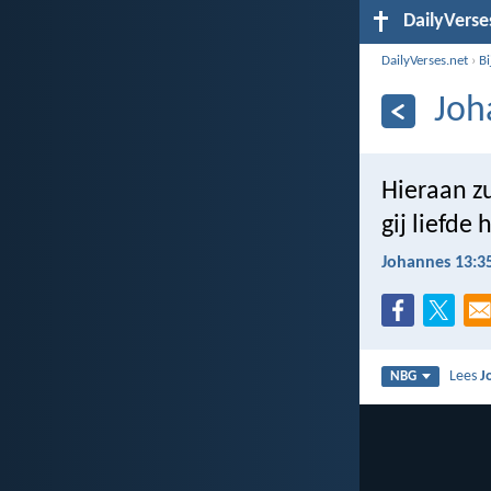
DailyVerse
DailyVerses.net
›
B
Joh
Hieraan zu
gij liefde
Johannes 13:3
Lees
J
NBG