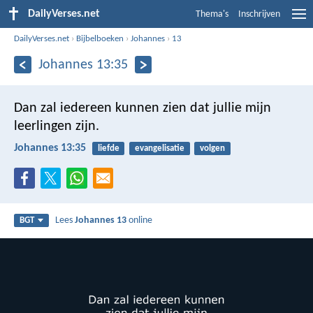
DailyVerses.net
Thema's
Inschrijven
DailyVerses.net
›
Bijbelboeken
›
Johannes
›
13
Johannes 13:35
Dan zal iedereen kunnen zien dat jullie mijn
leerlingen zijn.
Johannes 13:35
liefde
evangelisatie
volgen
Lees
Johannes 13
online
BGT