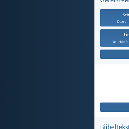
Gerelate
Ge
Daarom 
Li
De liefde i
Bijbelteks