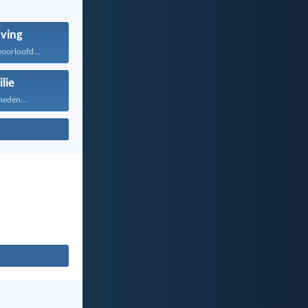
aving
eoorloofd...
lie
heden...