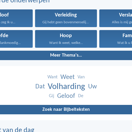
erde onderwerpen
loof
Verleiding
Versl
zeg Ik u...
Gij hebt geen bovenmenselijke...
Alles is mij g
efde
Hoop
Fami
s lankmoedig...
Want Ik weet, welke...
Wat ik u 
Meer Thema's...
Weet
Want
Van
Volharding
Dat
Uw
Geloof
Gij
De
Zoek naar Bijbelteksten
t van de dag