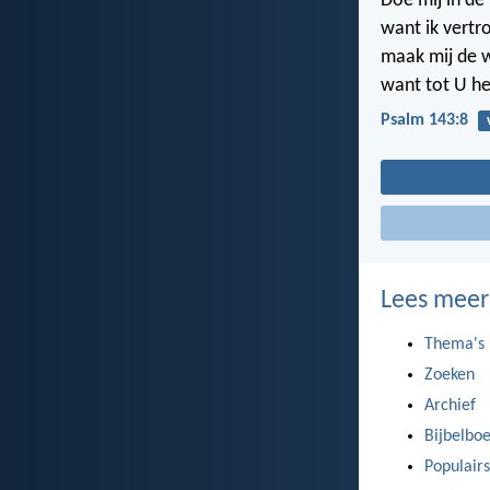
Doe mij in de
want ik vertr
maak mij de w
want tot U hef
Psalm 143:8
Lees meer
Thema's
Zoeken
Archief
Bijbelbo
Populairs