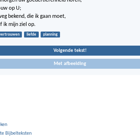
 morgen uw goedertierenheid horen,
ouw op U;
eg bekend, die ik gaan moet,
 ik mijn ziel op.
vertrouwen
liefde
planning
Volgende tekst!
Met afbeelding
eken
te Bijbelteksten