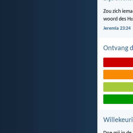
Zou zich iema
woord des H
e
Jeremia 23:24
Ontvang de
Willekeuri