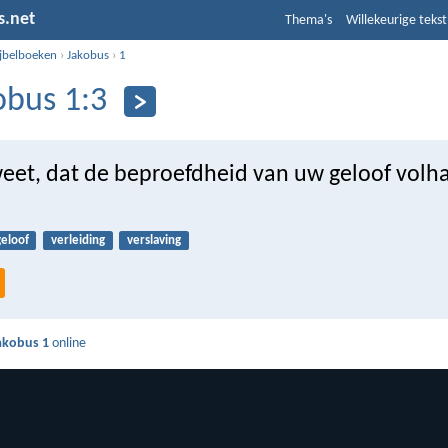
s.net
Thema's
Willekeurige tekst
ijbelboeken
›
Jakobus
›
1
obus 1:3
weet, dat de beproefdheid van uw geloof volh
geloof
verleiding
verslaving
akobus 1
online