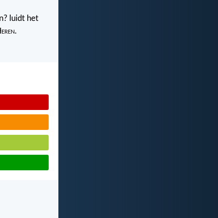
? luidt het
H
eren
.