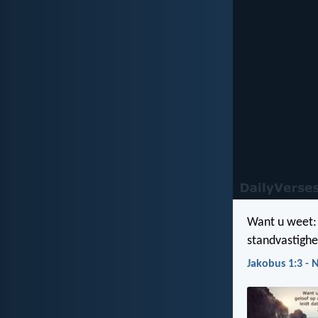
Want u weet: 
standvastighe
Jakobus 1:3 -