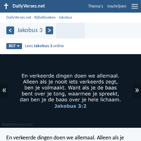
DailyVerses.net
Thema's
Inschrijven
DailyVerses.net
›
Bijbelboeken
›
Jakobus
Jakobus 3
Lees
Jakobus 3
online
BGT
«
»
En verkeerde dingen doen we allemaal. Alleen als je