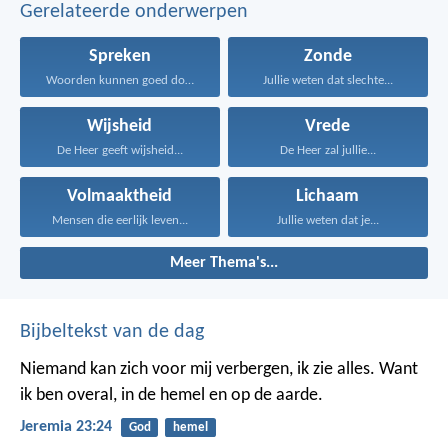
Gerelateerde onderwerpen
Spreken
Zonde
Woorden kunnen goed doen...
Jullie weten dat slechte...
Wijsheid
Vrede
De Heer geeft wijsheid...
De Heer zal jullie...
Volmaaktheid
Lichaam
Mensen die eerlijk leven...
Jullie weten dat je...
Meer Thema's...
Bijbeltekst van de dag
Niemand kan zich voor mij verbergen, ik zie alles. Want
ik ben overal, in de hemel en op de aarde.
Jeremia 23:24
God
hemel