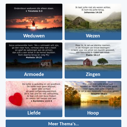
Weduwen
Wezen
Armoede
Zingen
Liefde
Hoop
Meer Thema's...