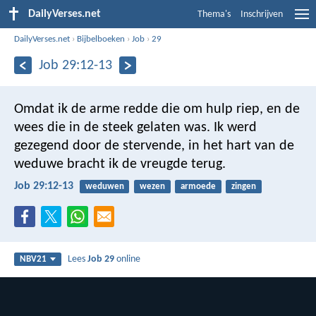
DailyVerses.net
Thema's
Inschrijven
DailyVerses.net
›
Bijbelboeken
›
Job
›
29
Job 29:12-13
Omdat ik de arme redde die om hulp riep,
en de
wees die in de steek gelaten was.
Ik werd
gezegend door de stervende,
in het hart van de
weduwe bracht ik de vreugde terug.
Job 29:12-13
weduwen
wezen
armoede
zingen
Lees
Job 29
online
NBV21