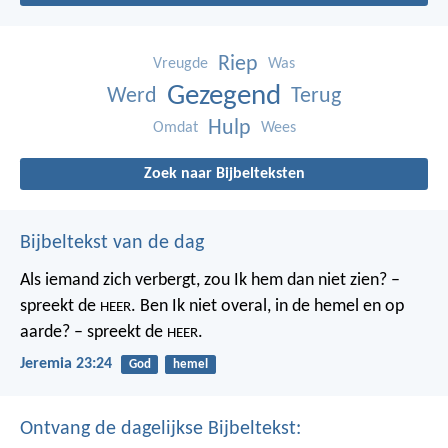
Riep
Vreugde
Was
Gezegend
Werd
Terug
Hulp
Omdat
Wees
Zoek naar Bijbelteksten
Bijbeltekst van de dag
Als iemand zich verbergt,
zou Ik hem dan niet zien? –
spreekt de
.
Ben Ik niet overal,
in de hemel en op
HEER
aarde? – spreekt de
.
HEER
Jeremia 23:24
God
hemel
Ontvang de dagelijkse Bijbeltekst: