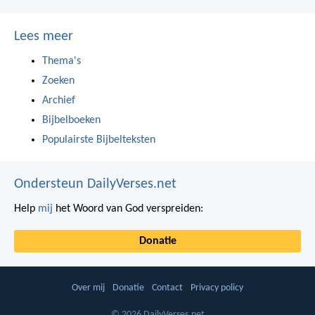
Lees meer
Thema's
Zoeken
Archief
Bijbelboeken
Populairste Bijbelteksten
Ondersteun DailyVerses.net
Help
mij
het Woord van God verspreiden:
Donatie
Over mij
Donatie
Contact
Privacy policy
© 2026 DailyVerses.net