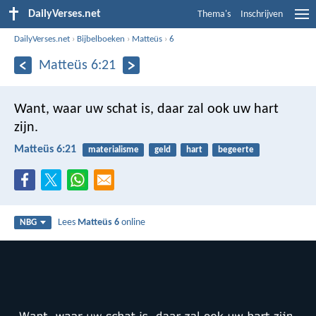
DailyVerses.net
Thema's
Inschrijven
DailyVerses.net
›
Bijbelboeken
›
Matteüs
›
6
Matteüs 6:21
Want, waar uw schat is, daar zal ook uw hart
zijn.
Matteüs 6:21
materialisme
geld
hart
begeerte
Lees
Matteüs 6
online
NBG