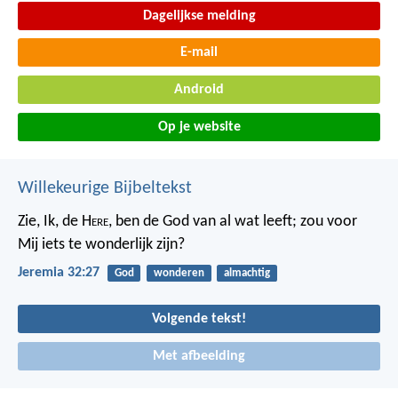
Dagelijkse melding
E-mail
Android
Op je website
Willekeurige Bijbeltekst
Zie, Ik, de H
ere
, ben de God van al wat leeft; zou voor
Mij iets te wonderlijk zijn?
Jeremia 32:27
God
wonderen
almachtig
Volgende tekst!
Met afbeelding