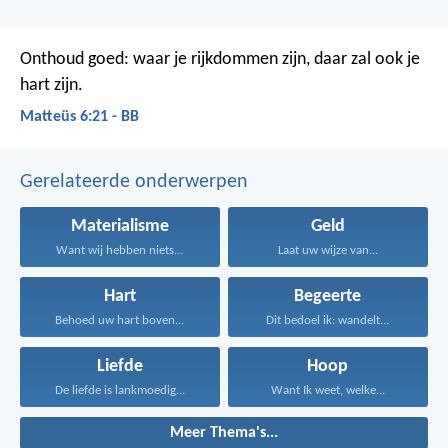
Onthoud goed: waar je rijkdommen zijn, daar zal ook je
hart zijn.
Matteüs 6:21 - BB
Gerelateerde onderwerpen
Materialisme
Geld
Want wij hebben niets...
Laat uw wijze van...
Hart
Begeerte
Behoed uw hart boven...
Dit bedoel ik: wandelt...
Liefde
Hoop
De liefde is lankmoedig...
Want Ik weet, welke...
Meer Thema's...