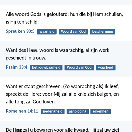
Alle woord Gods is gelouterd;
hun die bij Hem schuilen,
is Hij ten schild.
Spreuken 30:5
waarheid
Woord van God
bescherming
Want des H
eren
woord is waarachtig,
al zijn werk
geschiedt in trouw.
Psalm 33:4
betrouwbaarheid
Woord van God
waarheid
Want er staat geschreven:
(Zo waarachtig als) Ik leef,
spreekt de Here: voor Mij zal alle knie zich buigen, en
alle tong zal God loven.
Romeinen 14:11
nederigheid
aanbidding
erkennen
De H
ere
zal u bewaren voor alle kwaad,
Hij zal uw ziel