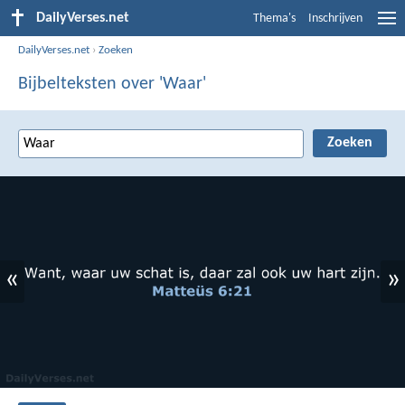
DailyVerses.net
Thema's
Inschrijven
DailyVerses.net
›
Zoeken
Bijbelteksten over 'Waar'
«
»