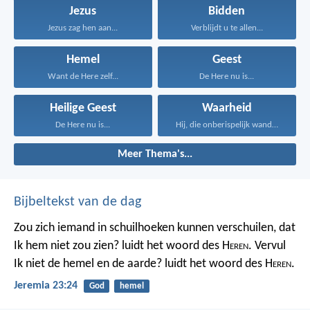
Jezus
Bidden
Jezus zag hen aan...
Verblijdt u te allen...
Hemel
Geest
Want de Here zelf...
De Here nu is...
Heilige Geest
Waarheid
De Here nu is...
Hij, die onberispelijk wandelt...
Meer Thema's...
Bijbeltekst van de dag
Zou zich iemand in schuilhoeken kunnen verschuilen, dat
Ik hem niet zou zien? luidt het woord des H
eren
. Vervul
Ik niet de hemel en de aarde? luidt het woord des H
eren
.
Jeremia 23:24
God
hemel