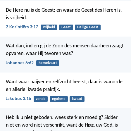
De Here nu is de Geest; en waar de Geest des Heren is,
is vrijheid.
2 Korintiërs 3:17
vrijheid
Geest
Heilige Geest
Wat dan, indien gij de Zoon des mensen daarheen zaagt
opvaren, waar Hij tevoren was?
Johannes 6:62
hemelvaart
Want waar naijver en zelfzucht heerst, daar is wanorde
en allerlei kwade praktijk.
Jakobus 3:16
zonde
egoisme
kwaad
Heb Ik u niet geboden: wees sterk en moedig? Sidder
niet en word niet verschrikt, want de H
ere
, uw God, is