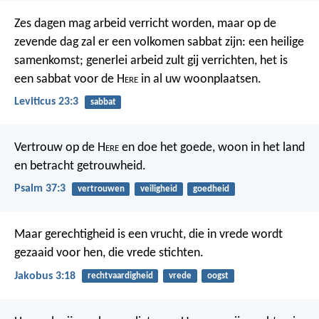
Zes dagen mag arbeid verricht worden, maar op de
zevende dag zal er een volkomen sabbat zijn: een heilige
samenkomst; generlei arbeid zult gij verrichten, het is
een sabbat voor de H
ere
in al uw woonplaatsen.
Leviticus 23:3
sabbat
Vertrouw op de H
ere
en doe het goede,
woon in het land
en betracht getrouwheid.
Psalm 37:3
vertrouwen
veiligheid
goedheid
Maar gerechtigheid is een vrucht, die in vrede wordt
gezaaid voor hen, die vrede stichten.
Jakobus 3:18
rechtvaardigheid
vrede
oogst