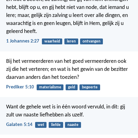
hebt, blijft op u, en gij hebt niet van node, dat iemand u
lere; maar, gelijk zijn zalving u leert over alle dingen, en
waarachtig is en geen leugen, blijft in Hem, gelijk zij u
geleerd heeft.
1 Johannes 2:27
waarheid
leren
ontvangen
Bij het vermeerderen van het goed vermeerderen ook
zij die het verteren; en wat is het gewin van de bezitter
daarvan anders dan het toezien?
Prediker 5:10
materialisme
geld
begeerte
Want de gehele wet is in één woord vervuld, in dit: gij
zult uw naaste liefhebben als uzelf.
Galaten 5:14
wet
liefde
naaste