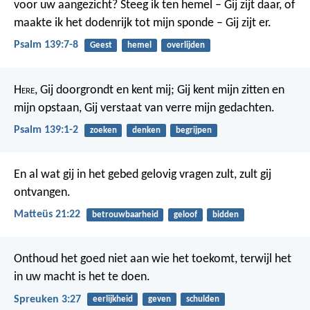
voor uw aangezicht?
Steeg ik ten hemel – Gij zijt daar,
of
maakte ik het dodenrijk tot mijn sponde – Gij zijt er.
Psalm 139:7-8
Geest
hemel
overlijden
H
ere
, Gij doorgrondt en kent mij;
Gij kent mijn zitten en
mijn opstaan,
Gij verstaat van verre mijn gedachten.
Psalm 139:1-2
zoeken
denken
begrijpen
En al wat gij in het gebed gelovig vragen zult, zult gij
ontvangen.
Matteüs 21:22
betrouwbaarheid
geloof
bidden
Onthoud het goed niet aan wie het toekomt,
terwijl het
in uw macht is het te doen.
Spreuken 3:27
eerlijkheid
geven
schulden