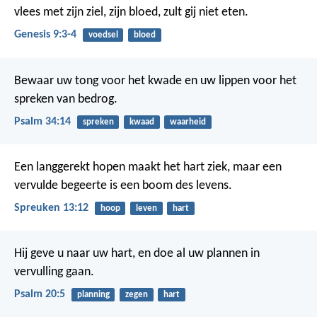
vlees met zijn ziel, zijn bloed, zult gij niet eten.
Genesis 9:3-4
voedsel
bloed
Bewaar uw tong voor het kwade
en uw lippen voor het
spreken van bedrog.
Psalm 34:14
spreken
kwaad
waarheid
Een langgerekt hopen maakt het hart ziek,
maar een
vervulde begeerte is een boom des levens.
Spreuken 13:12
hoop
leven
hart
Hij geve u naar uw hart,
en doe al uw plannen in
vervulling gaan.
Psalm 20:5
planning
zegen
hart