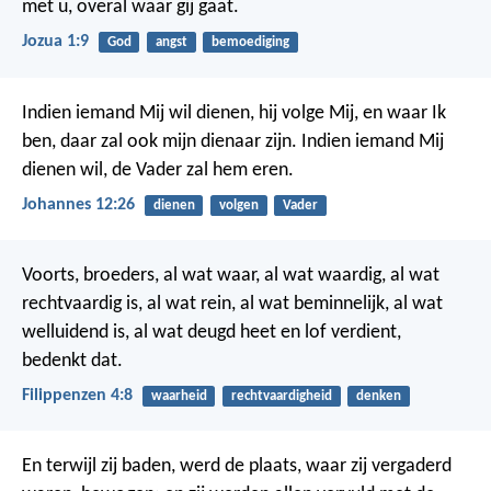
met u, overal waar gij gaat.
Jozua 1:9
God
angst
bemoediging
Indien iemand Mij wil dienen, hij volge Mij, en waar Ik
ben, daar zal ook mijn dienaar zijn. Indien iemand Mij
dienen wil, de Vader zal hem eren.
Johannes 12:26
dienen
volgen
Vader
Voorts, broeders, al wat waar, al wat waardig, al wat
rechtvaardig is, al wat rein, al wat beminnelijk, al wat
welluidend is, al wat deugd heet en lof verdient,
bedenkt dat.
Filippenzen 4:8
waarheid
rechtvaardigheid
denken
En terwijl zij baden, werd de plaats, waar zij vergaderd