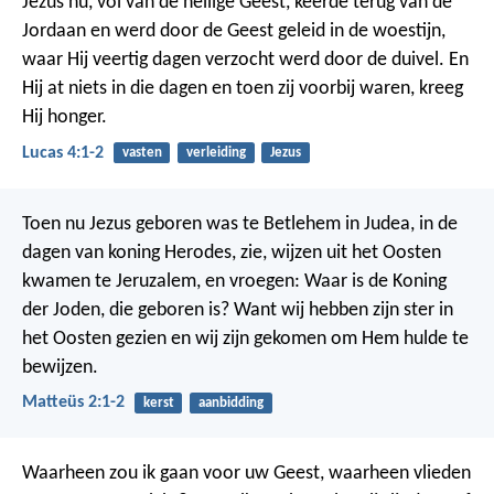
Jezus nu, vol van de heilige Geest, keerde terug van de
Jordaan en werd door de Geest geleid in de woestijn,
waar Hij veertig dagen verzocht werd door de duivel.
En
Hij at niets in die dagen en toen zij voorbij waren, kreeg
Hij honger.
Lucas 4:1-2
vasten
verleiding
Jezus
Toen nu Jezus geboren was te Betlehem in Judea, in de
dagen van koning Herodes, zie, wijzen uit het Oosten
kwamen te Jeruzalem, en vroegen: Waar is de Koning
der Joden, die geboren is? Want wij hebben zijn ster in
het Oosten gezien en wij zijn gekomen om Hem hulde te
bewijzen.
Matteüs 2:1-2
kerst
aanbidding
Waarheen zou ik gaan voor uw Geest,
waarheen vlieden