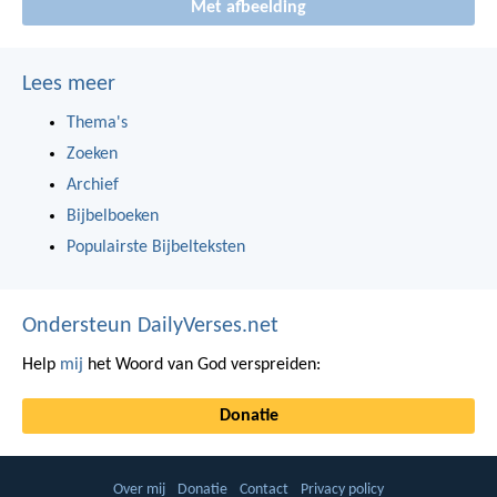
Met afbeelding
Lees meer
Thema's
Zoeken
Archief
Bijbelboeken
Populairste Bijbelteksten
Ondersteun DailyVerses.net
Help
mij
het Woord van God verspreiden:
Donatie
Over mij
Donatie
Contact
Privacy policy