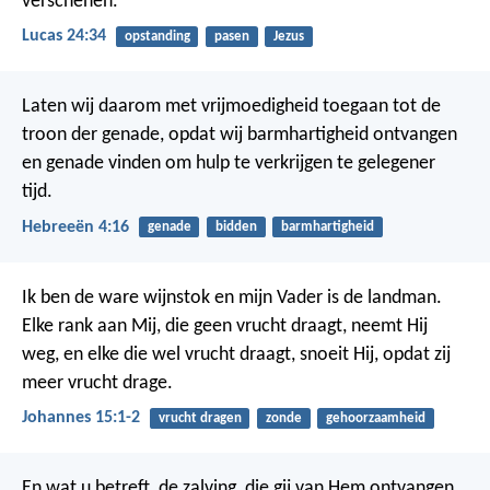
verschenen.
Lucas 24:34
opstanding
pasen
Jezus
Laten wij daarom met vrijmoedigheid toegaan tot de
troon der genade, opdat wij barmhartigheid ontvangen
en genade vinden om hulp te verkrijgen te gelegener
tijd.
Hebreeën 4:16
genade
bidden
barmhartigheid
Ik ben de ware wijnstok en mijn Vader is de landman.
Elke rank aan Mij, die geen vrucht draagt, neemt Hij
weg, en elke die wel vrucht draagt, snoeit Hij, opdat zij
meer vrucht drage.
Johannes 15:1-2
vrucht dragen
zonde
gehoorzaamheid
En wat u betreft, de zalving, die gij van Hem ontvangen