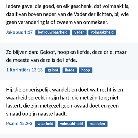
Iedere gave, die goed, en elk geschenk, dat volmaakt is,
daalt van boven neder, van de Vader der lichten, bij wie
geen verandering is of zweem van ommekeer.
Jakobus 1:17
betrouwbaarheid
Vader
volmaaktheid
Zo blijven dan:
Geloof, hoop en liefde, deze drie, maar
de meeste van deze is de liefde.
1 Korintiërs 13:13
geloof
liefde
hoop
Hij, die onberispelijk wandelt en doet wat recht is
en
waarheid spreekt in zijn hart,
die met zijn tong niet
lastert,
die zijn metgezel geen kwaad doet
en geen
smaad op zijn naaste laadt.
Psalm 15:2-3
waarheid
volmaaktheid
roddelen