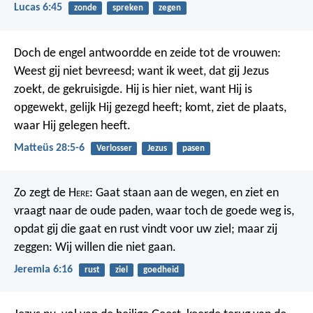
Lucas 6:45
zonde
spreken
zegen
Doch de engel antwoordde en zeide tot de vrouwen:
Weest gij niet bevreesd; want ik weet, dat gij Jezus
zoekt, de gekruisigde. Hij is hier niet, want Hij is
opgewekt, gelijk Hij gezegd heeft; komt, ziet de plaats,
waar Hij gelegen heeft.
Matteüs 28:5-6
Verlosser
Jezus
pasen
Zo zegt de H
ere
: Gaat staan aan de wegen, en ziet en
vraagt naar de oude paden, waar toch de goede weg is,
opdat gij die gaat en rust vindt voor uw ziel; maar zij
zeggen: Wij willen die niet gaan.
Jeremia 6:16
rust
ziel
goedheid