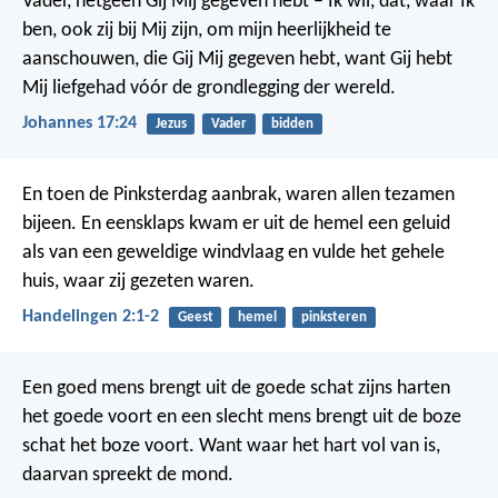
Vader, hetgeen Gij Mij gegeven hebt – Ik wil, dat, waar Ik
ben, ook zij bij Mij zijn, om mijn heerlijkheid te
aanschouwen, die Gij Mij gegeven hebt, want Gij hebt
Mij liefgehad vóór de grondlegging der wereld.
Johannes 17:24
Jezus
Vader
bidden
En toen de Pinksterdag aanbrak, waren allen tezamen
bijeen. En eensklaps kwam er uit de hemel een geluid
als van een geweldige windvlaag en vulde het gehele
huis, waar zij gezeten waren.
Handelingen 2:1-2
Geest
hemel
pinksteren
Een goed mens brengt uit de goede schat zijns harten
het goede voort en een slecht mens brengt uit de boze
schat het boze voort. Want waar het hart vol van is,
daarvan spreekt de mond.