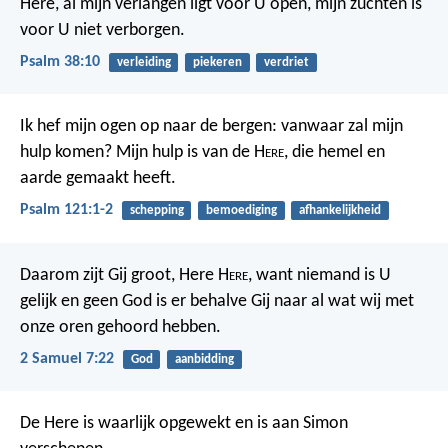
Here, al mijn verlangen ligt voor U open,
mijn zuchten is
voor U niet verborgen.
Psalm 38:10
verleiding
piekeren
verdriet
Ik hef mijn ogen op naar de bergen:
vanwaar zal mijn
hulp komen?
Mijn hulp is van de H
ere
,
die hemel en
aarde gemaakt heeft.
Psalm 121:1-2
schepping
bemoediging
afhankelijkheid
Daarom zijt Gij groot, Here H
ere
, want niemand is U
gelijk en geen God is er behalve Gij naar al wat wij met
onze oren gehoord hebben.
2 Samuel 7:22
God
aanbidding
De Here is waarlijk opgewekt en is aan Simon