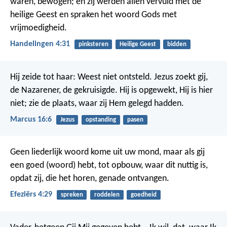
waren, bewogen; en zij werden allen vervuld met de
heilige Geest en spraken het woord Gods met
vrijmoedigheid.
Handelingen 4:31
pinksteren
Heilige Geest
bidden
Hij zeide tot haar: Weest niet ontsteld. Jezus zoekt gij,
de Nazarener, de gekruisigde. Hij is opgewekt, Hij is hier
niet; zie de plaats, waar zij Hem gelegd hadden.
Marcus 16:6
Jezus
opstanding
pasen
Geen liederlijk woord kome uit uw mond, maar als gij
een goed (woord) hebt, tot opbouw, waar dit nuttig is,
opdat zij, die het horen, genade ontvangen.
Efeziërs 4:29
spreken
roddelen
goedheid