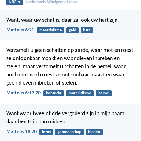
NBG
Nederlands Bijbelgenootschap
Want, waar uw schat is, daar zal ook uw hart zijn.
Matteüs 6:21
materialisme
geld
hart
Verzamelt u geen schatten op aarde, waar mot en roest
ze ontoonbaar maakt en waar dieven inbreken en
stelen; maar verzamelt u schatten in de hemel, waar
noch mot noch roest ze ontoonbaar maakt en waar
geen dieven inbreken of stelen.
Matteüs 6:19-20
hebzucht
materialisme
hemel
Want waar twee of drie vergaderd zijn in mijn naam,
daar ben Ik in hun midden.
Matteüs 18:20
Jezus
gemeenschap
bidden