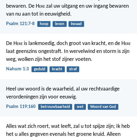
bewaren.
De H
ere
zal uw uitgang en uw ingang bewaren
van nu aan tot in eeuwigheid.
Psalm 121:7-8
hoop
leven
kwaad
De H
ere
is lankmoedig, doch groot van kracht, en de H
ere
laat geenszins ongestraft. In wervelwind en storm is zijn
weg, wolken zijn het stof zijner voeten.
Nahum 1:3
geduld
kracht
straf
Heel uw woord is de waarheid,
al uw rechtvaardige
verordeningen zijn voor eeuwig.
Psalm 119:160
betrouwbaarheid
wet
Woord van God
Alles wat zich roert, wat leeft, zal u tot spijze zijn; Ik heb
het u alles gegeven evenals het groene kruid. Alleen