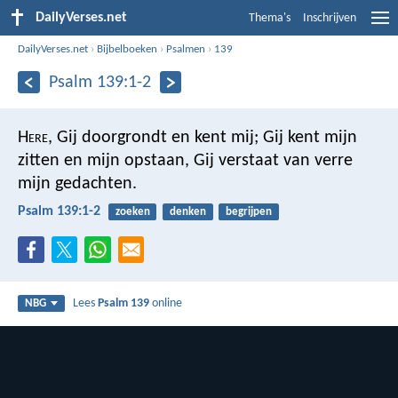
DailyVerses.net
Thema's
Inschrijven
DailyVerses.net
›
Bijbelboeken
›
Psalmen
›
139
Psalm 139:1-2
H
ere
, Gij doorgrondt en kent mij;
Gij kent mijn
zitten en mijn opstaan,
Gij verstaat van verre
mijn gedachten.
Psalm 139:1-2
zoeken
denken
begrijpen
Lees
Psalm 139
online
NBG