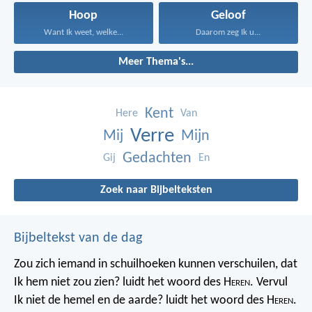
Hoop
Geloof
Want Ik weet, welke...
Daarom zeg Ik u...
Meer Thema's...
Kent
Here
Van
Verre
Mij
Mijn
Gedachten
Gij
En
Zoek naar Bijbelteksten
Bijbeltekst van de dag
Zou zich iemand in schuilhoeken kunnen verschuilen, dat
Ik hem niet zou zien? luidt het woord des H
eren
. Vervul
Ik niet de hemel en de aarde? luidt het woord des H
eren
.