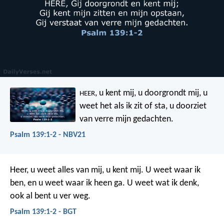
, u kent mij, u doorgrondt mij,
u
HEER
weet het als ik zit of sta,
u doorziet
van verre mijn gedachten.
Psalm 139:1-2 - NBV21
Heer, u weet alles van mij,
u kent mij.
U weet waar ik
ben,
en u weet waar ik heen ga.
U weet wat ik denk,
ook al bent u ver weg.
Psalm 139:1-2 - BGT