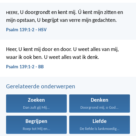
, U doorgrondt en kent mij.
Ú kent mijn zitten en
HEERE
mijn opstaan,
U begrijpt van verre mijn gedachten.
Psalm 139:1-2 - HSV
Heer, U kent mij door en door.
U weet alles van mij,
waar ik ook ben.
U weet alles wat ik denk.
Psalm 139:1-2 - BB
Gerelateerde onderwerpen
Zoeken
Denken
Dan zult gij Mij...
Doorgrond mij, o God...
Begrijpen
Liefde
Roep tot Mij en...
De liefde is lankmoedig...