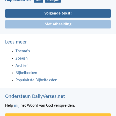
Filippenzen 4:4
God
vreugde
Volgende tekst!
Met afbeelding
Lees meer
Thema's
Zoeken
Archief
Bijbelboeken
Populairste Bijbelteksten
Ondersteun DailyVerses.net
Help
mij
het Woord van God verspreiden: