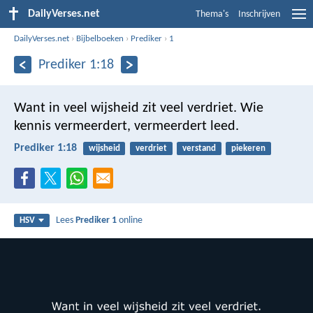
DailyVerses.net
Thema's
Inschrijven
DailyVerses.net
›
Bijbelboeken
›
Prediker
›
1
Prediker 1:18
Want in veel wijsheid zit veel verdriet.
Wie
kennis vermeerdert, vermeerdert leed.
Prediker 1:18
wijsheid
verdriet
verstand
piekeren
Lees
Prediker 1
online
HSV