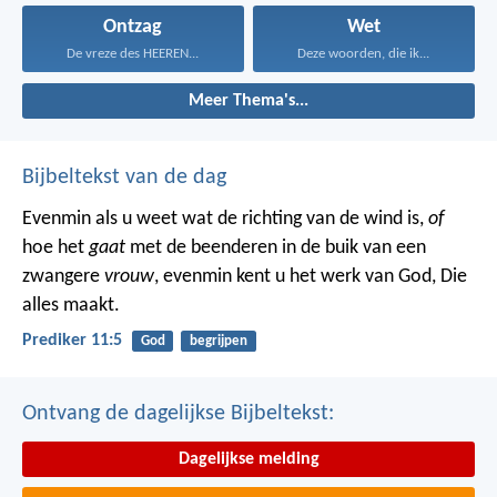
Ontzag
Wet
De vreze des HEEREN...
Deze woorden, die ik...
Meer Thema's...
Bijbeltekst van de dag
Evenmin als u weet wat de richting van de wind is,
of
hoe het
gaat
met de beenderen in de buik van een
zwangere
vrouw
, evenmin kent u het werk van God, Die
alles maakt.
Prediker 11:5
God
begrijpen
Ontvang de dagelijkse Bijbeltekst:
Dagelijkse melding