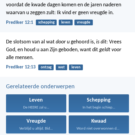
voordat de kwade dagen komen en de jaren naderen
waarvan u zeggen zult:
Ik vind er geen vreugde in.
Prediker 12:1
schepping
leven
vreugde
De slotsom van al wat
door u
gehoord is,
is dit
:
Vrees
God,
en houd u aan Zijn geboden,
want dit
geldt voor
alle mensen.
Prediker 12:13
ontzag
wet
leven
Gerelateerde onderwerpen
Leven
Schepping
De HEERE zal u...
In het begin schiep...
Vreugde
Kwaad
Verblijd u altijd. Bid...
Word niet overwonnen door...