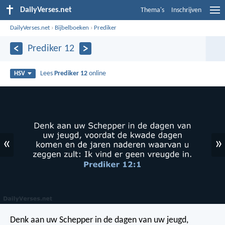
DailyVerses.net
Thema's
Inschrijven
DailyVerses.net
›
Bijbelboeken
›
Prediker
Prediker 12
Lees
Prediker 12
online
HSV
«
»
Denk aan uw Schepper in de dagen van uw jeugd,