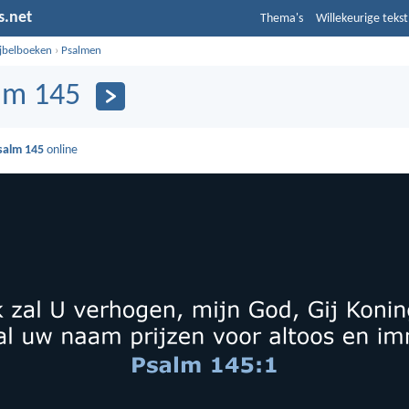
s.net
Thema's
Willekeurige tekst
ijbelboeken
›
Psalmen
lm 145
salm 145
online