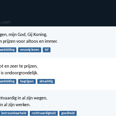
gen, mijn God, Gij Koning,
m prijzen voor altoos en immer.
aanbidding
eeuwig leven
lof
ot en zeer te prijzen,
 is ondoorgrondelijk.
aanbidding
begrijpen
almachtig
htvaardig in al zijn wegen,
n al zijn werken.
betrouwbaarheid
rechtvaardigheid
goedheid