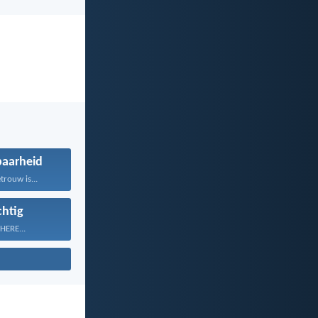
aarheid
rouw is...
htig
HERE...