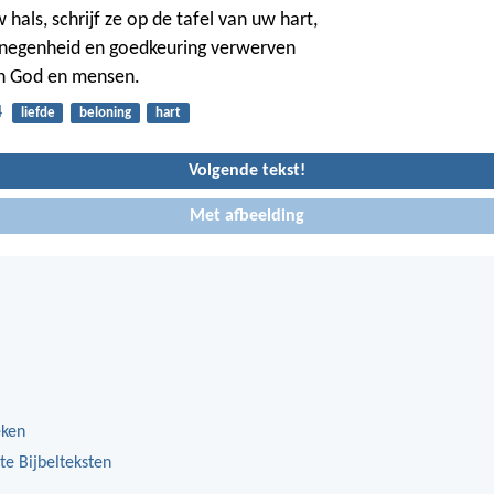
hals, schrijf ze op de tafel van uw hart,
genegenheid en goedkeuring verwerven
an God en mensen.
4
liefde
beloning
hart
Volgende tekst!
Met afbeelding
eken
te Bijbelteksten