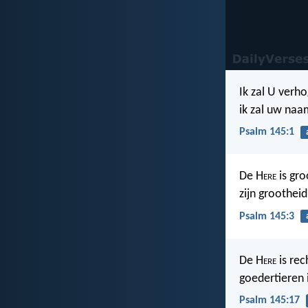
Ik zal U verho
ik zal uw naa
Psalm 145:1
De H
ere
is gro
zijn grootheid
Psalm 145:3
De H
ere
is rec
goedertieren i
Psalm 145:17