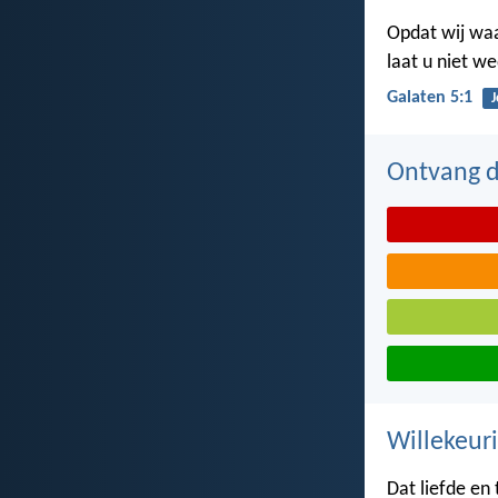
Opdat wij waar
laat u niet w
Galaten 5:1
J
Ontvang de
Willekeuri
Dat liefde en 