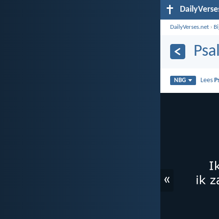
DailyVerse
DailyVerses.net
›
B
Psa
Lees
P
NBG
«