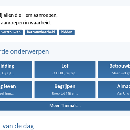
ij allen die Hem aanroepen,
 aanroepen in waarheid.
vertrouwen
betrouwbaarheid
bidden
erde onderwerpen
idding
Lof
Betrouwb
Gij zijt...
O HERE, Gij zijt...
Maar wèl get
g leven
Begrijpen
Almac
eef hun...
Roep tot Mij en...
Van U, o 
Meer Thema's...
t van de dag