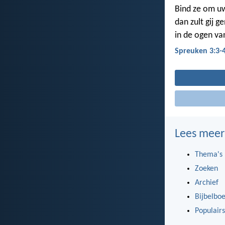
Bind ze om uw 
dan zult gij 
in de ogen v
Spreuken 3:3-
Lees meer
Thema's
Zoeken
Archief
Bijbelbo
Populairs