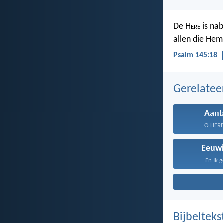
De H
ere
is nab
allen die Hem
Psalm 145:18
Gerelate
Aanb
O HERE, 
Eeuwi
En Ik g
Bijbelteks