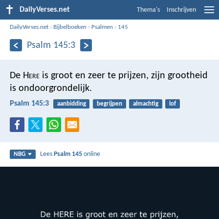
DailyVerses.net
Thema's
Inschrijven
DailyVerses.net
›
Bijbelboeken
›
Psalmen
›
145
Psalm 145:3
De H
ere
is groot en zeer te prijzen,
zijn grootheid
is ondoorgrondelijk.
Psalm 145:3
aanbidding
begrijpen
almachtig
lof
Lees
Psalm 145
online
NBG