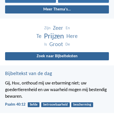
Meer Thema's...
Zeer
Zijn
En
Prijzen
Te
Here
Groot
Is
De
Zoek naar Bijbelteksten
Bijbeltekst van de dag
Gij, H
ere
, onthoud mij uw erbarming niet;
uw
goedertierenheid en uw waarheid
mogen mij bestendig
bewaren.
Psalm 40:12
liefde
betrouwbaarheid
bescherming