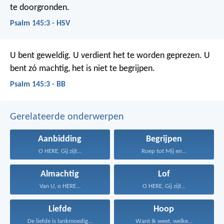
te doorgronden.
Psalm 145:3 - HSV
U bent geweldig.
U verdient het te worden geprezen.
U
bent zó machtig, het is niet te begrijpen.
Psalm 145:3 - BB
Gerelateerde onderwerpen
Aanbidding
Begrijpen
O HERE, Gij zijt...
Roep tot Mij en...
Almachtig
Lof
Van U, o HERE...
O HERE, Gij zijt...
Liefde
Hoop
De liefde is lankmoedig...
Want Ik weet, welke...