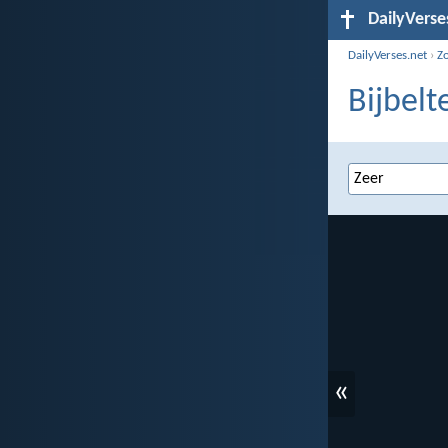
DailyVerse
DailyVerses.net
›
Z
Bijbelt
«