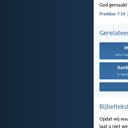
God gemaakt 
Prediker 7:14
Gerelate
J
Jezus za
Aanb
O HERE, 
Bijbelteks
Opdat wij waar
laat u niet w