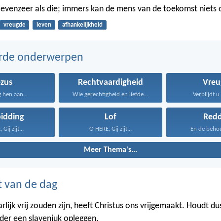
evenzeer als die; immers kan de mens van de toekomst niets 
vreugde
leven
afhankelijkheid
erde onderwerpen
ezus
Rechtvaardigheid
Vreu
g hen aan...
Wie gerechtigheid en liefde...
Verblijdt u 
idding
Lof
Redd
Gij zijt...
O HERE, Gij zijt...
En de behoud
Meer Thema's...
t van de dag
lijk vrij zouden zijn, heeft Christus ons vrijgemaakt. Houdt du
eder een slavenjuk opleggen.