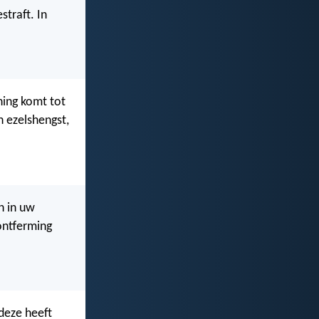
straft. In
oning komt tot
n ezelshengst,
n in uw
 ontferming
deze heeft