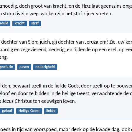
kmoedig, doch groot van kracht, en de H
ere
laat geenszins onge
storm is zijn weg, wolken zijn het stof zijner voeten.
eduld
kracht
straf
ij dochter van Sion; juich, gij dochter van Jeruzalem! Zie, uw k
tvaardig en zegevierend, nederig, en rijdende op een ezel, op ee
ong.
profetie
pasen
nederigheid
iefden, bewaart uzelf in de liefde Gods, door uzelf op te bouwe
 geloof en door te bidden in de heilige Geest, verwachtende de
 Jezus Christus ten eeuwigen leven.
geloof
Heilige Geest
liefde
eds in tijd van voorspoed, maar denk op de kwade dag: ook 