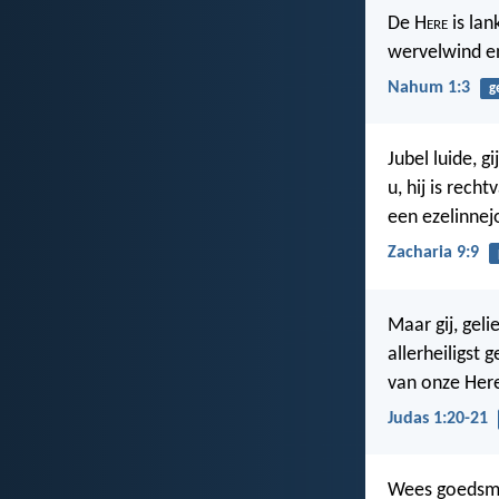
De H
ere
is lan
wervelwind en 
Nahum 1:3
g
Jubel luide, g
u, hij is rech
een ezelinnej
Zacharia 9:9
Maar gij, gel
allerheiligst
van onze Here
Judas 1:20-21
Wees goedsmo