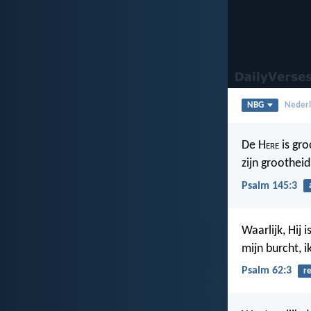
NBG
Nederl
De H
ere
is gro
zijn grootheid
Psalm 145:3
Waarlijk, Hij i
mijn burcht, i
Psalm 62:3
r