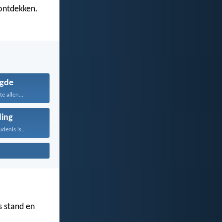
ontdekken.
gde
te allen...
ing
enis is...
s stand en