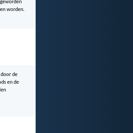
n geworden
igen worden.
 door de
ods en de
len