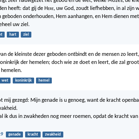
engt zeer nauwgezet het gebod en de wet, welke Mozes, de kn
den heeft: dat gij de H
ere
, uw God, zoudt liefhebben, in al zijn
jn geboden onderhouden, Hem aanhangen, en Hem dienen met
eheel uw ziel.
et
hart
ziel
an de kleinste dezer geboden ontbindt en de mensen zo leert, 
oninkrijk der hemelen; doch wie ze doet en leert, die zal groot
r hemelen.
wet
koninkrijk
hemel
tot mij gezegd: Mijn genade is u genoeg, want de kracht openba
wakheid.
al ik dus in zwakheden nog meer roemen, opdat de kracht van 
:9
genade
kracht
zwakheid