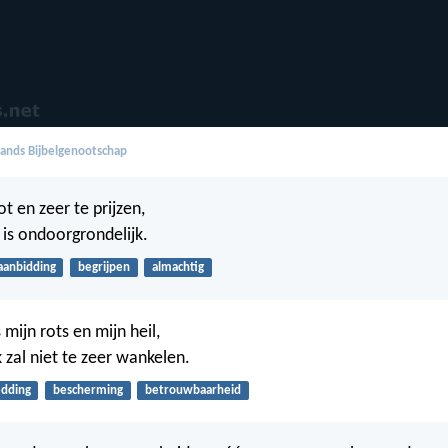
ands Bijbelgenootschap
ot en zeer te prijzen,
 is ondoorgrondelijk.
aanbidding
begrijpen
almachtig
s mijn rots en mijn heil,
k zal niet te zeer wankelen.
edding
bescherming
betrouwbaarheid