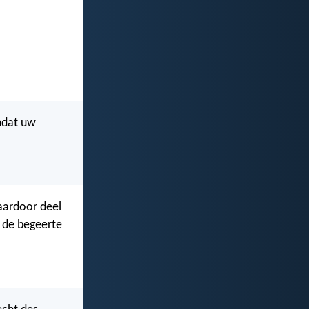
omdat uw
daardoor deel
 de begeerte