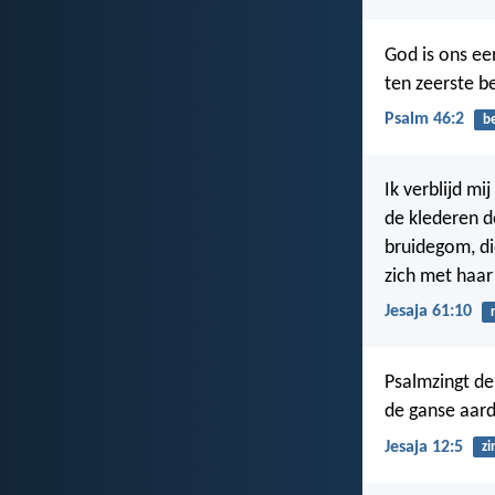
God is ons ee
ten zeerste 
Psalm 46:2
b
Ik verblijd mij
de klederen de
bruidegom, die
zich met haar 
Jesaja 61:10
Psalmzingt de
de ganse aard
Jesaja 12:5
zi