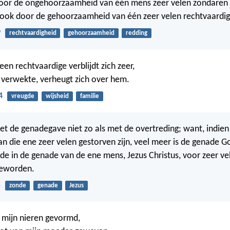
 door de ongehoorzaamheid van één mens zeer velen zondare
en ook door de gehoorzaamheid van één zeer velen rechtvaard
9
rechtvaardigheid
gehoorzaamheid
redding
en rechtvaardige verblijdt zich zeer,
 verwekte, verheugt zich over hem.
4
vreugde
wijsheid
familie
et de genadegave niet zo als met de overtreding; want, indien
an die ene zeer velen gestorven zijn, veel meer is de genade G
de in de genade van de ene mens, Jezus Christus, voor zeer ve
geworden.
5
zonde
genade
Jezus
 mijn nieren gevormd,