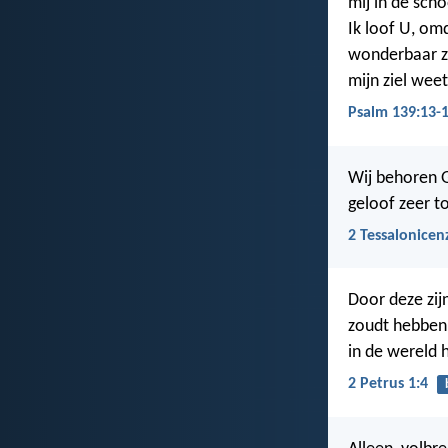
mij in de sch
Ik loof U, om
wonderbaar z
mijn ziel weet
Psalm 139:13-
Wij behoren G
geloof zeer t
2 Tessalonicen
Door deze zij
zoudt hebben 
in de wereld 
2 Petrus 1:4