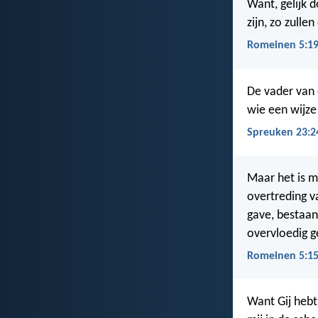
Want, gelijk
zijn, zo zull
Romeinen 5:1
De vader van e
wie een wijze
Spreuken 23:2
Maar het is m
overtreding v
gave, bestaan
overvloedig 
Romeinen 5:1
Want Gij hebt