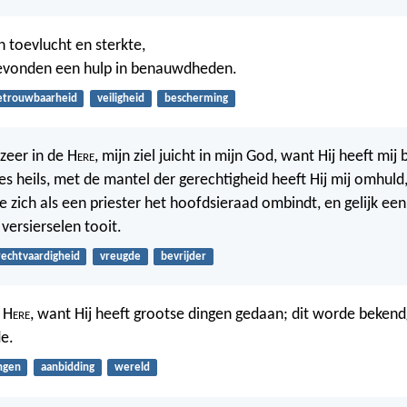
n toevlucht en sterkte,
bevonden een hulp in benauwdheden.
etrouwbaarheid
veiligheid
bescherming
 zeer in de H
ere
, mijn ziel juicht in mijn God, want Hij heeft mi
s heils, met de mantel der gerechtigheid heeft Hij mij omhuld,
 zich als een priester het hoofdsieraad ombindt, en gelijk een 
versierselen tooit.
rechtvaardigheid
vreugde
bevrijder
 H
ere
, want Hij heeft grootse dingen gedaan; dit worde beke
e.
ngen
aanbidding
wereld