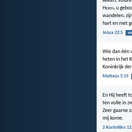
Alleen, volbr
H
eren
, u gebo
wandelen, zi
hart en met g
Jozua 22:5
w
Wie dan één v
heten in het K
Koninkrijk de
Matteüs 5:19
En Hij heeft 
ten volle in z
Zeer gaarne z
mij kome.
2 Korintiërs 12