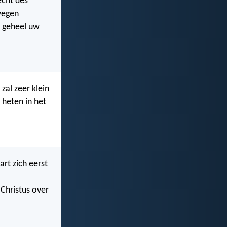
echt des
 wegen
 geheel uw
zal zeer klein
 heten in het
art zich eerst
Christus over