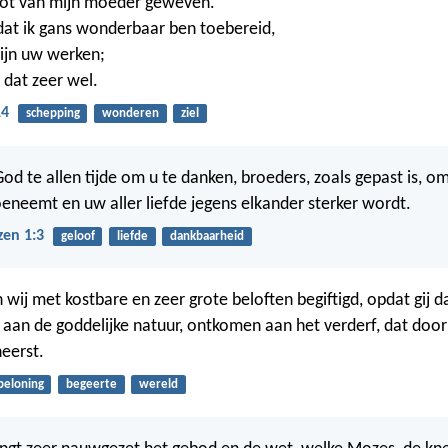
oot van mijn moeder geweven.
dat ik gans wonderbaar ben toebereid,
ijn uw werken;
 dat zeer wel.
14
schepping
wonderen
ziel
od te allen tijde om u te danken, broeders, zoals gepast is, 
oeneemt en uw aller liefde jegens elkander sterker wordt.
zen 1:3
geloof
liefde
dankbaarheid
n wij met kostbare en zeer grote beloften begiftigd, opdat gij 
aan de goddelijke natuur, ontkomen aan het verderf, dat door
heerst.
beloning
begeerte
wereld