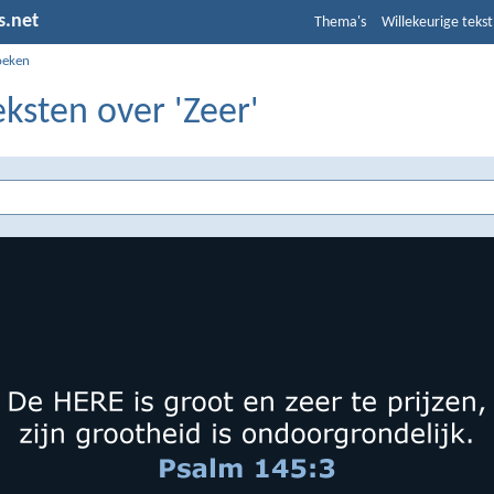
s.net
Thema's
Willekeurige tekst
oeken
eksten over 'Zeer'