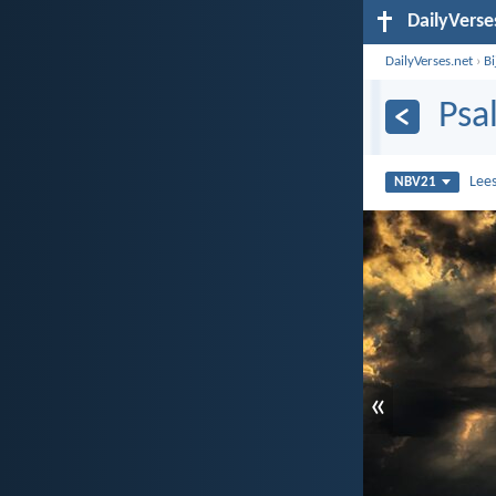
DailyVerse
DailyVerses.net
›
B
Psa
Lee
NBV21
«