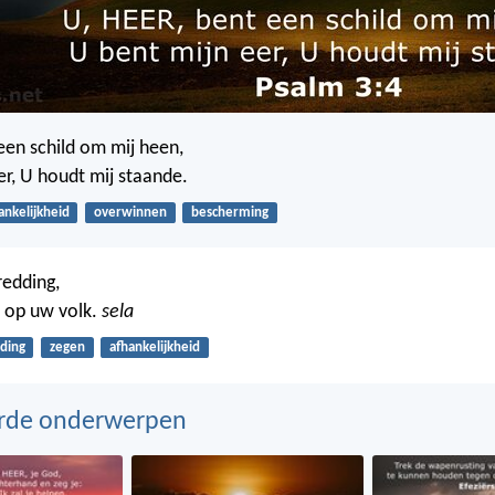
 een schild om mij heen,
er, U houdt mij staande.
ankelijkheid
overwinnen
bescherming
 redding,
 op uw volk.
sela
ding
zegen
afhankelijkheid
erde onderwerpen