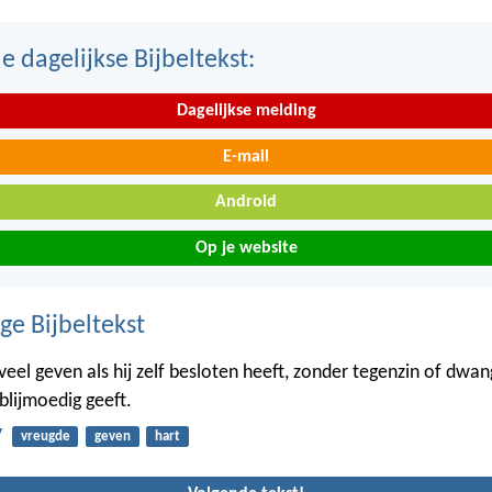
 dagelijkse Bijbeltekst:
Dagelijkse melding
E-mail
Android
Op je website
ge Bijbeltekst
 veel geven als hij zelf besloten heeft, zonder tegenzin of dwa
 blijmoedig geeft.
7
vreugde
geven
hart