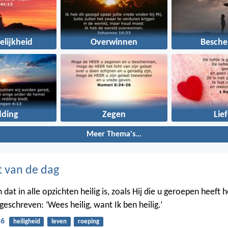
elijkheid
Overwinnen
Besche
dding
Zegen
Lie
Meer Thema's...
t van de dag
 dat in alle opzichten heilig is, zoals Hij die u geroepen heeft hei
eschreven: ‘Wees heilig, want Ik ben heilig.’
16
heiligheid
leven
roeping