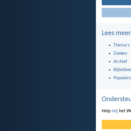
Lees meer
Thema's
Zoeken
Archief
Bijbelbo
Populairs
Ondersteu
Help
mij
het Wo