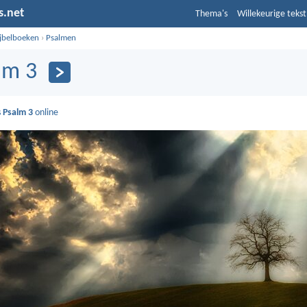
s.net
Thema's
Willekeurige tekst
ijbelboeken
›
Psalmen
lm 3
s
Psalm 3
online