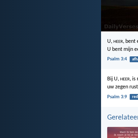
U,
, bent
HEER
U bent mijn e
Psalm 3:4
afh
Bij U,
, is
HEER
uw zegen rust
Psalm 3:9
red
Gerelate