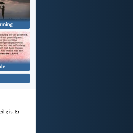
rming
fde
lig is. Er