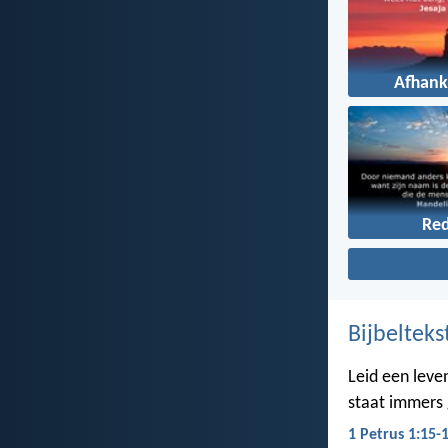
Afhank
Re
Bijbelteks
Leid een leven
staat immers g
1 Petrus 1:15-