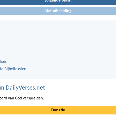
Volgende tekst!
Met afbeelding
eken
te Bijbelteksten
n DailyVerses.net
ord van God verspreiden:
Donatie