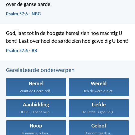
over de ganse aarde.
Psalm 57:6 - NBG
God, laat tot in de hoogste hemel zien hoe machtig U
bent!
Laat over heel de aarde zien hoe geweldig U bent!
Psalm 57:6 - BB
Gerelateerde onderwerpen
Hemel
Wereld
Want de Heere Zelf...
Heb de wereld niet...
Aanbidding
Liefde
HEERE, U bent mijn...
De liefde is geduldig...
Hoop
Geloof
Ik immers, Ik ken...
Daarom zeg Ik u...