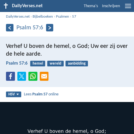
DailyVerses.net
Thema's
Inschrijven
DailyVerses.net
›
Bijbelboeken
›
Psalmen
›
57
Psalm 57:6
Verhef U boven de hemel, o God;
Uw eer zij over
de hele aarde.
Psalm 57:6
hemel
wereld
aanbidding
Lees
Psalm 57
online
HSV