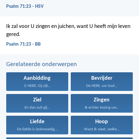
Psalm 71:23 - HSV
Ik zal voor U zingen en juichen,
want U heeft mijn leven
gered.
Psalm 71:23 - BB
Gerelateerde onderwerpen
Aanbidding
Bevrijder
O HERE, Gij zijt...
De HERE, uw God...
Ziel
Zingen
En dan zult gij...
Ik echter bezing uw...
Liefde
Hoop
De liefde is lankmoedig...
Want Ik weet, welke...