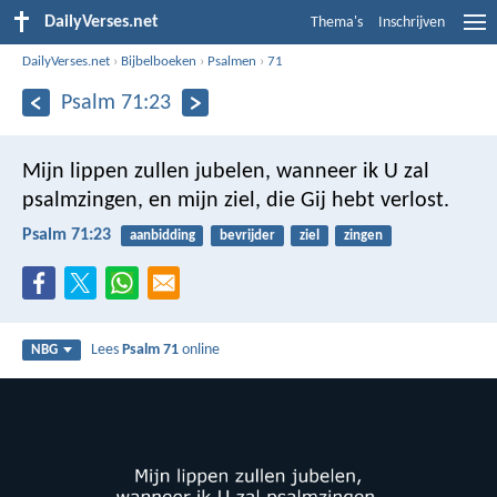
DailyVerses.net
Thema's
Inschrijven
DailyVerses.net
›
Bijbelboeken
›
Psalmen
›
71
Psalm 71:23
Mijn lippen zullen jubelen, wanneer ik U zal
psalmzingen,
en mijn ziel, die Gij hebt verlost.
Psalm 71:23
aanbidding
bevrijder
ziel
zingen
Lees
Psalm 71
online
NBG