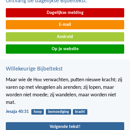
Ontvang de dagelijkse Bijbeltekst:
Dagelijkse melding
E-mail
Android
Op je website
Willekeurige Bijbeltekst
Maar wie de H
ere
verwachten, putten nieuwe kracht; zij
varen op met vleugelen als arenden; zij lopen, maar
worden niet moede; zij wandelen, maar worden niet
mat.
Jesaja 40:31
hoop
bemoediging
kracht
Volgende tekst!