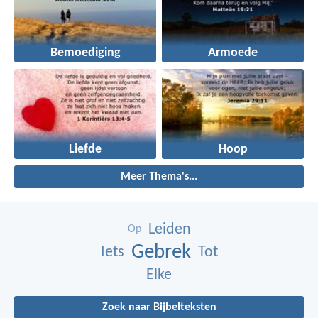
Bemoediging
Armoede
Liefde
Hoop
Meer Thema's...
Leiden
Op
Gebrek
Iets
Tot
Elke
Zoek naar Bijbelteksten