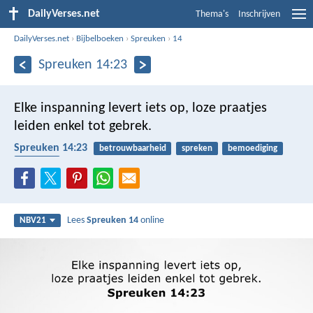
DailyVerses.net
Thema's
Inschrijven
DailyVerses.net
›
Bijbelboeken
›
Spreuken
›
14
Spreuken 14:23
Elke inspanning levert iets op,
loze praatjes
leiden enkel tot gebrek.
Spreuken 14:23
betrouwbaarheid
spreken
bemoediging
armoede
Lees
Spreuken 14
online
NBV21