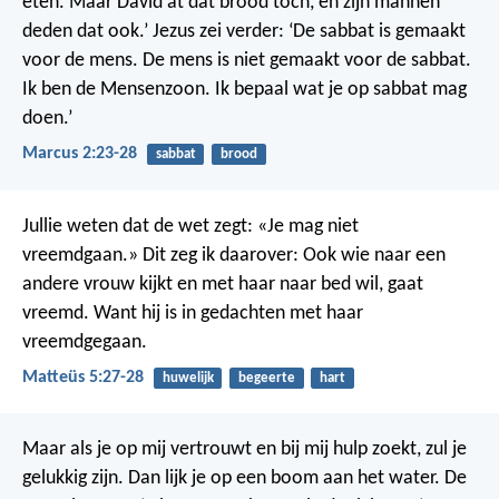
eten. Maar David at dat brood toch, en zijn mannen
deden dat ook.’
Jezus zei verder: ‘De sabbat is gemaakt
voor de mens. De mens is niet gemaakt voor de sabbat.
Ik ben de Mensenzoon. Ik bepaal wat je op sabbat mag
doen.’
Marcus 2:23-28
sabbat
brood
Jullie weten dat de wet zegt: «Je mag niet
vreemdgaan.»
Dit zeg ik daarover: Ook wie naar een
andere vrouw kijkt en met haar naar bed wil, gaat
vreemd. Want hij is in gedachten met haar
vreemdgegaan.
Matteüs 5:27-28
huwelijk
begeerte
hart
Maar als je op mij vertrouwt en bij mij hulp zoekt, zul je
gelukkig zijn. Dan lijk je op een boom aan het water. De