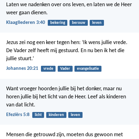
Laten we nadenken over ons leven,
en laten we de Heer
weer gaan dienen.
Klaagliederen 3:40
bekering
berouw
leven
Jezus zei nog een keer tegen hen: ‘Ik wens jullie vrede.
De Vader zelf heeft mij gestuurd. En nu ben ik het die
jullie stuurt.’
Johannes 20:21
vrede
Vader
evangelisatie
Want vroeger hoorden jullie bij het donker, maar nu
horen jullie bij het licht van de Heer. Leef als kinderen
van dat licht.
Efeziërs 5:8
licht
kinderen
leven
Mensen die getrouwd zijn, moeten dus gewoon met