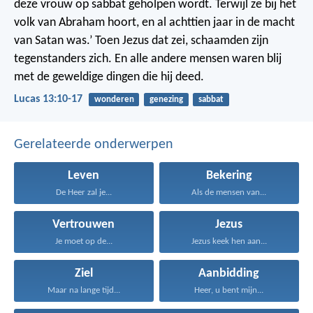
deze vrouw op sabbat geholpen wordt. Terwijl ze bij het
volk van Abraham hoort, en al achttien jaar in de macht
van Satan was.’
Toen Jezus dat zei, schaamden zijn
tegenstanders zich. En alle andere mensen waren blij
met de geweldige dingen die hij deed.
Lucas 13:10-17
wonderen
genezing
sabbat
Gerelateerde onderwerpen
Leven
Bekering
De Heer zal je...
Als de mensen van...
Vertrouwen
Jezus
Je moet op de...
Jezus keek hen aan...
Ziel
Aanbidding
Maar na lange tijd...
Heer, u bent mijn...