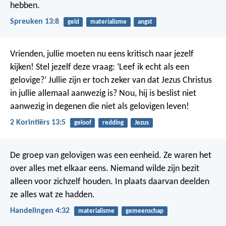
hebben.
Spreuken 13:8
geld
materialisme
angst
Vrienden, jullie moeten nu eens kritisch naar jezelf
kijken! Stel jezelf deze vraag: ‘Leef ik echt als een
gelovige?’ Jullie zijn er toch zeker van dat Jezus Christus
in jullie allemaal aanwezig is? Nou, hij is beslist niet
aanwezig in degenen die niet als gelovigen leven!
2 Korintiërs 13:5
geloof
redding
Jezus
De groep van gelovigen was een eenheid. Ze waren het
over alles met elkaar eens. Niemand wilde zijn bezit
alleen voor zichzelf houden. In plaats daarvan deelden
ze alles wat ze hadden.
Handelingen 4:32
materialisme
gemeenschap