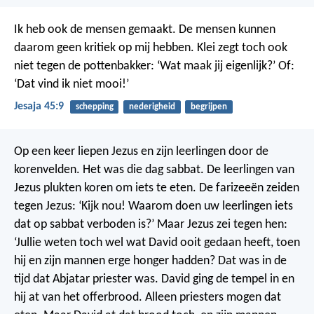
Ik heb ook de mensen gemaakt. De mensen kunnen
daarom geen kritiek op mij hebben. Klei zegt toch ook
niet tegen de pottenbakker: ‘Wat maak jij eigenlijk?’ Of:
‘Dat vind ik niet mooi!’
Jesaja 45:9
schepping
nederigheid
begrijpen
Op een keer liepen Jezus en zijn leerlingen door de
korenvelden. Het was die dag sabbat. De leerlingen van
Jezus plukten koren om iets te eten. De farizeeën zeiden
tegen Jezus: ‘Kijk nou! Waarom doen uw leerlingen iets
dat op sabbat verboden is?’
Maar Jezus zei tegen hen:
‘Jullie weten toch wel wat David ooit gedaan heeft, toen
hij en zijn mannen erge honger hadden? Dat was in de
tijd dat Abjatar priester was. David ging de tempel in en
hij at van het offerbrood. Alleen priesters mogen dat