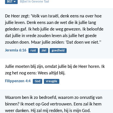
BGT
Bijbel in Gewone Taal
De Heer zegt: ‘Volk van Israël, denk eens na over hoe
jullie leven. Denk eens aan de wet die ik jullie lang
geleden gaf. Ik heb jullie de weg gewezen. Ik beloofde
dat jullie in vrede zouden leven als jullie het goede
zouden doen. Maar jullie zeiden: ‘Dat doen we niet.’’
Jeremia 6:16
rust
ziel
goedheid
Jullie moeten blij zijn, omdat jullie bij de Heer horen. Ik
zeg het nog eens: Wees altijd blij.
Filippenzen 4:4
God
vreugde
Waarom ben ik zo bedroefd,
waarom zo onrustig van
binnen?
Ik moet op God vertrouwen.
Eens zal ik hem
weer danken.
Hij zal mij redden,
hij is mijn God.