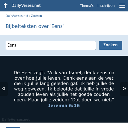
DailyVerses.net
Thema's
Inschrijven
DailyVerses.net
›
Zoeken
Bijbelteksten over 'Eens'
«
»