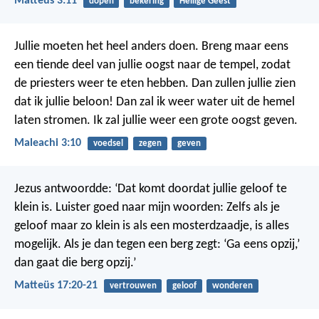
Matteüs 3:11
dopen
bekering
Heilige Geest
Jullie moeten het heel anders doen. Breng maar eens
een tiende deel van jullie oogst naar de tempel, zodat
de priesters weer te eten hebben. Dan zullen jullie zien
dat ik jullie beloon!
Dan zal ik weer water uit de hemel
laten stromen. Ik zal jullie weer een grote oogst geven.
Maleachi 3:10
voedsel
zegen
geven
Jezus antwoordde: ‘Dat komt doordat jullie geloof te
klein is. Luister goed naar mijn woorden: Zelfs als je
geloof maar zo klein is als een mosterdzaadje, is alles
mogelijk. Als je dan tegen een berg zegt: ‘Ga eens opzij,’
dan gaat die berg opzij.’
Matteüs 17:20-21
vertrouwen
geloof
wonderen