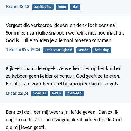
Psalm 42:12
aanbidding
hoop
ziel
Vergeet die verkeerde ideeën, en denk toch eens na!
Sommigen van jullie snappen werkelijk niet hoe machtig
God is. Jullie zouden je allemaal moeten schamen.
1 Korintiërs 15:34
rechtvaardigheid
zonde
bekering
Kijk eens naar de vogels. Ze werken niet op het land en
ze hebben geen kelder of schuur. God geeft ze te eten.
En jullie zijn voor hem veel belangrijker dan de vogels.
Lucas 12:24
voedsel
leven
piekeren
Eens zal de Heer mij weer zijn liefde geven!
Dan zal ik
dag en nacht voor hem zingen,
ik zal bidden tot de God
die mij leven geeft.