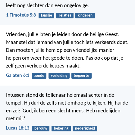
leeft nog slechter dan een ongelovige.
1 Timoteüs 5:8
familie
relaties
kinderen
Vrienden, jullie laten je leiden door de heilige Geest.
Maar stel dat iemand van jullie toch iets verkeerds doet.
Dan moeten jullie hem op een vriendelijke manier
helpen om weer het goede te doen. Pas ook op dat je
zelf geen verkeerde keuzes maakt.
Galaten 6:1
zonde
verleiding
begeerte
Intussen stond de tollenaar helemaal achter in de
tempel. Hij durfde zelfs niet omhoog te kijken. Hij huilde
en zei: ‘God, ik ben een slecht mens. Heb medelijden
met mij.’
Lucas 18:13
berouw
bekering
nederigheid