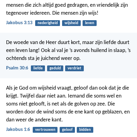
mensen die zich altijd goed gedragen, en vriendelijk zijn
tegenover iedereen. Die mensen zijn wijs!
Jakobus 3:13
nederigheid
wijsheid
leven
De woede van de Heer duurt kort,
maar zijn liefde duurt
een leven lang!
Ook al val je ’s avonds huilend in slaap,
’s
ochtends sta je juichend weer op.
Psalm 30:6
liefde
geduld
verdriet
Als je God om wijsheid vraagt, geloof dan ook dat je die
krijgt. Twijfel daar niet aan. Iemand die soms wel en
soms niet gelooft, is net als de golven op zee. Die
worden door de wind soms de ene kant op geblazen, en
dan weer de andere kant.
Jakobus 1:6
vertrouwen
geloof
bidden