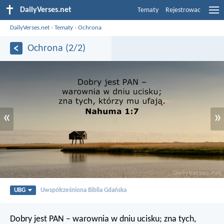
DailyVerses.net
Tematy
Rejestrowac
DailyVerses.net
›
Tematy
›
Ochrona
Ochrona (2/2)
«
»
UBG
Uwspółcześniona Biblia Gdańska
Dobry jest PAN –
warownia w dniu ucisku;
zna tych,