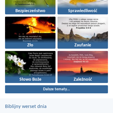
Bezpieczeństwo
Sprawiedliwość
Zło
Zaufanie
Słowo Boże
Zależność
Dalsze tematy...
Biblijny werset dnia