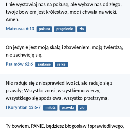
I nie wystawiaj nas na pokusę,
ale wybaw nas od złego;
twoje bowiem jest królestwo,
moc i chwała na wieki.
Amen.
Mateusza 6:13
pokusa
pragnienie
zło
On jedynie jest moją skałą i zbawieniem,
moją twierdzą;
nie zachwieję się.
Psalmów 62:6
zaufanie
serce
Nie raduje się z niesprawiedliwości, ale raduje się z
prawdy; Wszystko znosi, wszystkiemu wierzy,
wszystkiego się spodziewa, wszystko przetrzyma.
I Koryntian 13:6-7
miłość
prawda
zło
Ty bowiem, PANIE, będziesz błogosławił sprawiedliwego,