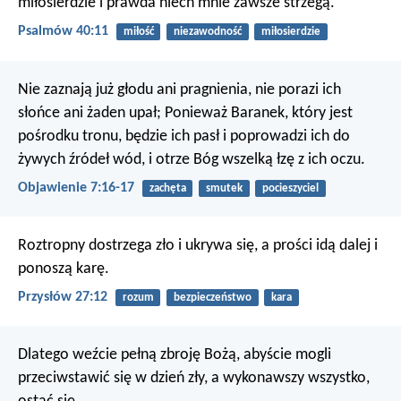
miłosierdzie i prawda niech mnie zawsze strzegą.
Psalmów 40:11
miłość
niezawodność
miłosierdzie
Nie zaznają już głodu ani pragnienia, nie porazi ich
słońce ani żaden upał; Ponieważ Baranek, który jest
pośrodku tronu, będzie ich pasł i poprowadzi ich do
żywych źródeł wód, i otrze Bóg wszelką łzę z ich oczu.
Objawienie 7:16-17
zachęta
smutek
pocieszyciel
Roztropny dostrzega zło i ukrywa się,
a prości idą dalej i
ponoszą karę.
Przysłów 27:12
rozum
bezpieczeństwo
kara
Dlatego weźcie pełną zbroję Bożą, abyście mogli
przeciwstawić się w dzień zły, a wykonawszy wszystko,