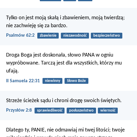
Tylko on jest moją skałą i zbawieniem,
moją twierdzą;
nie zachwieję się za bardzo.
Psalmów 62:2
zbawienie
niezawodność
bezpieczeństwo
Droga Boga jest doskonała,
słowo PANA w ogniu
wypróbowane.
Tarczą jest dla wszystkich, którzy mu
ufają.
II Samuela 22:31
niewinny
Słowo Boże
Strzeże ścieżek sądu
i chroni drogę swoich świętych.
Przysłów 2:8
sprawiedliwość
posłuszeństwo
wierność
Dlatego ty, PANIE, nie odmawiaj mi twej litości;
twoje