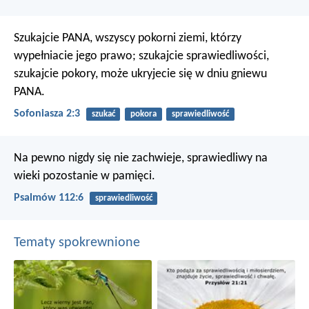
Szukajcie PANA, wszyscy pokorni ziemi,
którzy
wypełniacie jego prawo;
szukajcie sprawiedliwości,
szukajcie pokory,
może ukryjecie się
w dniu gniewu
PANA.
Sofoniasza 2:3
szukać
pokora
sprawiedliwość
Na pewno nigdy się nie zachwieje,
sprawiedliwy na
wieki pozostanie w pamięci.
Psalmów 112:6
sprawiedliwość
Tematy spokrewnione