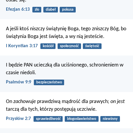
ostać się.
Efezjan 6:13
zło
diabeł
pokusa
A jeśli ktoś niszczy świątynię Boga, tego zniszczy Bóg, bo
świątynia Boga jest święta, a wy nią jesteście.
I Koryntian 3:17
kościół
społeczność
świętość
I będzie PAN ucieczką dla uciśnionego,
schronieniem w
czasie niedoli.
Psalmów 9:9
bezpieczeństwo
On
zachowuje
prawdziwą mądrość dla prawych;
on jest
tarczą dla tych, którzy postępują uczciwie.
Przysłów 2:7
sprawiedliwość
błogosławieństwo
niewinny