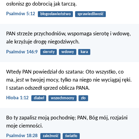
osłonisz go dobrocią jak tarczą.
Psalmów 5:12
błogosławieństwo
sprawiedliwość
PAN strzeże przychodniów,
wspomaga sierotę i wdowę,
ale krzyżuje drogę niegodziwych.
Psalmów 146:9
sieroty
wdowy
kara
Wtedy PAN powiedział do szatana: Oto wszystko, co
ma,
jest
w twojej mocy, tylko na niego nie wyciągaj ręki.
I szatan odszedł sprzed oblicza PANA.
Hioba 1:12
diabeł
wszechmocny
zło
Bo ty zapalisz moją pochodnię;
PAN, Bóg mój, rozjaśni
moje ciemności.
Psalmów 18:28
zależność
światło