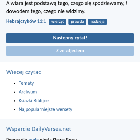
A wiara jest podstawą tego, czego się spodziewamy,
i
dowodem tego, czego nie widzimy.
Hebrajczyków 11:1
wierzyć
prawda
nadzieja
Nastepny cytat!
Z ze zdjeciem
Wiecej czytac
Tematy
Arciwum
Ksiazki Biblijne
Najpopularniejsze wersety
Wsparcie DailyVerses.net