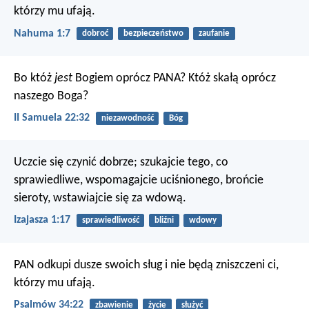
którzy mu ufają.
Nahuma 1:7
dobroć
bezpieczeństwo
zaufanie
Bo któż
jest
Bogiem oprócz PANA?
Któż skałą oprócz
naszego Boga?
II Samuela 22:32
niezawodność
Bóg
Uczcie się czynić dobrze; szukajcie tego,
co
sprawiedliwe, wspomagajcie uciśnionego,
brońcie
sieroty, wstawiajcie się za wdową.
Izajasza 1:17
sprawiedliwość
bliźni
wdowy
PAN odkupi dusze swoich sług
i nie będą zniszczeni ci,
którzy mu ufają.
Psalmów 34:22
zbawienie
życie
służyć