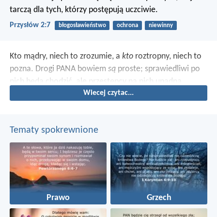
tarczą dla tych, którzy postępują uczciwie.
Przysłów 2:7
błogosławieństwo
ochrona
niewinny
Kto mądry, niech to zrozumie, a
kto
roztropny, niech to
pozna. Drogi PANA bowiem
są
proste; sprawiedliwi po
nich będą chodzić, ale przestępcy na nich upadną.
Wiecej czytac...
Tematy spokrewnione
Prawo
Grzech