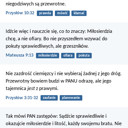
niegodziwych są przewrotne.
Przysłów 10:32
prawda
mówić
kłamać
Idźcie więc i nauczcie się, co
to
znaczy: Miłosierdzia
chcę, a nie ofiary. Bo nie przyszedłem wzywać do
pokuty sprawiedliwych, ale grzeszników.
Mateusza 9:13
miłosierdzie
ofiara
pokuta
Nie zazdrość ciemięzcy
i nie wybieraj żadnej z jego dróg.
Przewrotny bowiem budzi w PANU odrazę,
ale jego
tajemnica
jest
z prawymi.
Przysłów 3:31-32
zaufanie
planowanie
Tak mówi PAN zastępów: Sądźcie sprawiedliwie i
okazujcie miłosierdzie i litość, każdy swojemu bratu. Nie