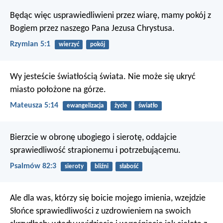
Będąc więc usprawiedliwieni przez wiarę, mamy pokój z
Bogiem przez naszego Pana Jezusa Chrystusa.
Rzymian 5:1
wierzyć
pokój
Wy jesteście światłością świata. Nie może się ukryć
miasto położone na górze.
Mateusza 5:14
ewangelizacja
życie
światło
Bierzcie w obronę ubogiego i sierotę,
oddajcie
sprawiedliwość strapionemu i potrzebującemu.
Psalmów 82:3
sieroty
bliźni
słabość
Ale dla was, którzy się boicie mojego imienia, wzejdzie
Słońce sprawiedliwości z uzdrowieniem na swoich