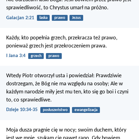
sprawiedliwość, to Chrystus umarł na próżno.
Galacjan 2:21
łaska
prawo
Jezus
Każdy, kto popełnia grzech, przekracza też prawo,
ponieważ grzech jest przekroczeniem prawa.
I Jana 3:4
grzech
prawo
Wtedy Piotr otworzył usta i powiedział: Prawdziwie
dostrzegam, że Bóg nie ma względu na osoby; Ale w
każdym narodzie miły jest mu ten, kto się go boi i czyni
to, co sprawiedliwe.
Dzieje 10:34-35
posłuszeństwo
ewangelizacja
Moja dusza pragnie cię w nocy;
swoim duchem, który
jest we mnie, szukam cię nawet rano.
Gdy bowiem