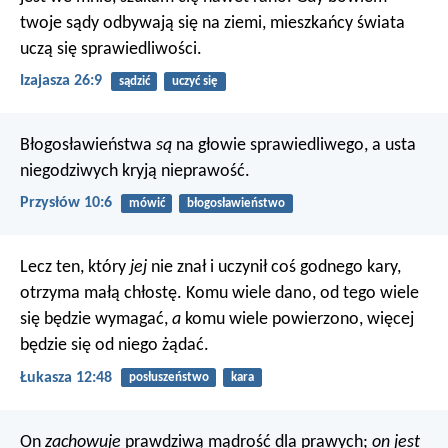
twoje sądy odbywają się na ziemi,
mieszkańcy świata
uczą się sprawiedliwości.
Izajasza 26:9
sądzić
uczyć się
Błogosławieństwa
są
na głowie sprawiedliwego,
a usta
niegodziwych kryją nieprawość.
Przysłów 10:6
mówić
błogosławieństwo
Lecz ten, który
jej
nie znał i uczynił coś godnego kary,
otrzyma małą chłostę. Komu wiele dano, od tego wiele
się będzie wymagać,
a
komu wiele powierzono, więcej
będzie się od niego żądać.
Łukasza 12:48
posłuszeństwo
kara
On
zachowuje
prawdziwą mądrość dla prawych;
on jest