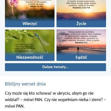
Wierzyć
Życie
Niezawodność
Sądzić
Dalsze tematy...
Biblijny werset dnia
Czy może się kto schować w ukryciu, abym go nie
widział? – mówi PAN. Czy nie wypełniam nieba i ziemi? –
mówi PAN.