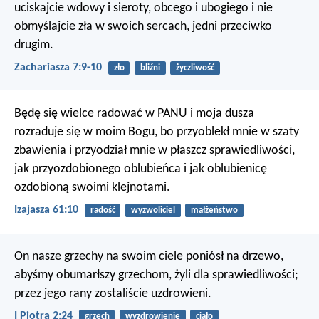
uciskajcie wdowy i sieroty, obcego i ubogiego i nie
obmyślajcie zła w swoich sercach, jedni przeciwko
drugim.
Zachariasza 7:9-10
zło
bliźni
życzliwość
Będę się wielce radować w PANU
i moja dusza
rozraduje się w moim Bogu,
bo przyoblekł mnie w szaty
zbawienia
i przyodział mnie w płaszcz sprawiedliwości,
jak przyozdobionego oblubieńca
i jak oblubienicę
ozdobioną swoimi klejnotami.
Izajasza 61:10
radość
wyzwoliciel
małżeństwo
On nasze grzechy na swoim ciele poniósł na drzewo,
abyśmy obumarłszy grzechom, żyli dla sprawiedliwości;
przez jego rany zostaliście uzdrowieni.
I Piotra 2:24
grzech
wyzdrowienie
ciało