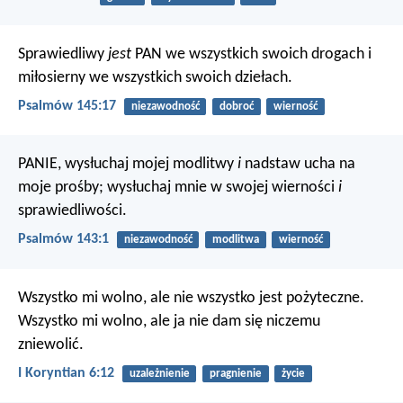
Sprawiedliwy
jest
PAN we wszystkich swoich drogach
i
miłosierny we wszystkich swoich dziełach.
Psalmów 145:17
niezawodność
dobroć
wierność
PANIE, wysłuchaj mojej modlitwy
i
nadstaw ucha na
moje prośby;
wysłuchaj mnie w swojej wierności
i
sprawiedliwości.
Psalmów 143:1
niezawodność
modlitwa
wierność
Wszystko mi wolno, ale nie wszystko jest pożyteczne.
Wszystko mi wolno, ale ja nie dam się niczemu
zniewolić.
I Koryntian 6:12
uzależnienie
pragnienie
życie