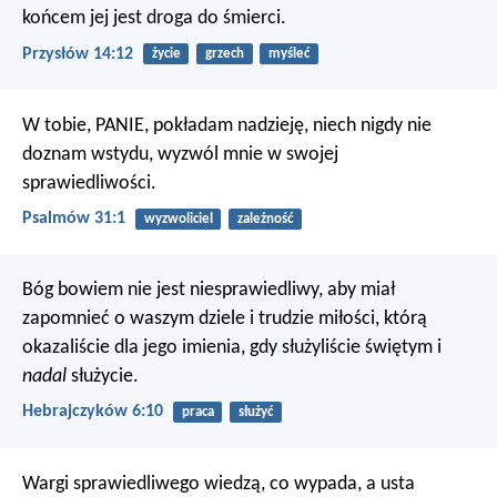
końcem jej jest droga do śmierci.
Przysłów 14:12
życie
grzech
myśleć
W tobie, PANIE, pokładam nadzieję,
niech nigdy nie
doznam wstydu,
wyzwól mnie w swojej
sprawiedliwości.
Psalmów 31:1
wyzwoliciel
zależność
Bóg bowiem nie jest niesprawiedliwy, aby miał
zapomnieć o waszym dziele i trudzie miłości, którą
okazaliście dla jego imienia, gdy służyliście świętym i
nadal
służycie.
Hebrajczyków 6:10
praca
służyć
Wargi sprawiedliwego wiedzą, co wypada,
a usta