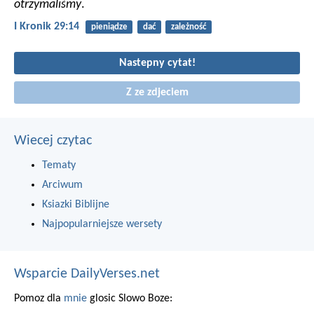
otrzymaliśmy
.
I Kronik 29:14
pieniądze
dać
zależność
Nastepny cytat!
Z ze zdjeciem
Wiecej czytac
Tematy
Arciwum
Ksiazki Biblijne
Najpopularniejsze wersety
Wsparcie DailyVerses.net
Pomoz dla
mnie
glosic Slowo Boze: