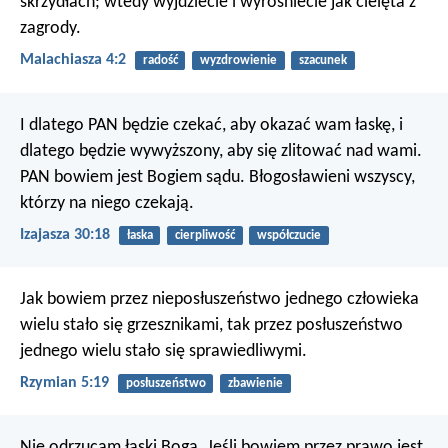
skrzydłach; wtedy wyjdziecie i wyrośniecie jak cielęta z
zagrody.
Malachiasza 4:2
radość
wyzdrowienie
szacunek
I dlatego PAN będzie czekać, aby okazać wam łaskę,
i
dlatego będzie wywyższony, aby się zlitować nad wami.
PAN bowiem jest Bogiem sądu.
Błogosławieni wszyscy,
którzy na niego czekają.
Izajasza 30:18
łaska
cierpliwość
współczucie
Jak bowiem przez nieposłuszeństwo jednego człowieka
wielu stało się grzesznikami, tak przez posłuszeństwo
jednego wielu stało się sprawiedliwymi.
Rzymian 5:19
posłuszeństwo
zbawienie
Nie odrzucam łaski Boga. Jeśli bowiem przez prawo jest