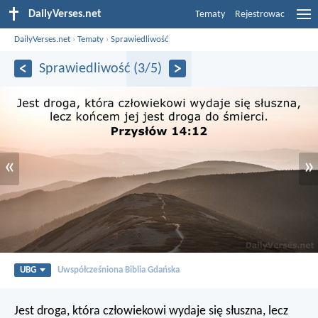
DailyVerses.net
Tematy
Rejestrowac
DailyVerses.net
›
Tematy
›
Sprawiedliwość
Sprawiedliwość (3/5)
«
»
UBG
Uwspółcześniona Biblia Gdańska
Jest droga, która człowiekowi wydaje się słuszna,
lecz