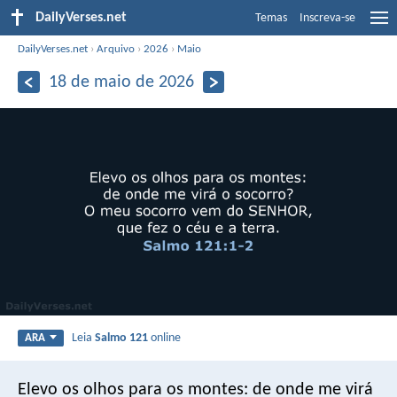
DailyVerses.net
Temas
Inscreva-se
DailyVerses.net
›
Arquivo
›
2026
›
Maio
18 de maio de 2026
Leia
Salmo 121
online
ARA
Elevo os olhos para os montes:
de onde me virá