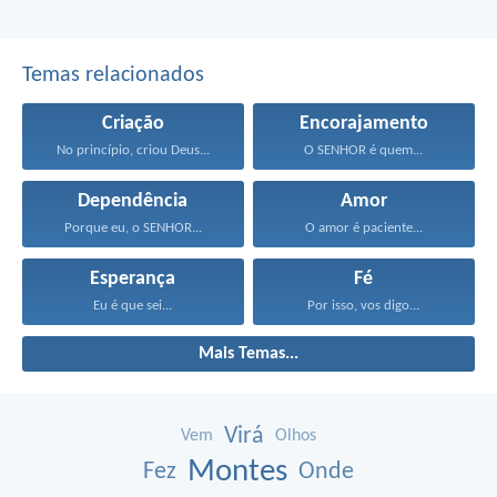
Temas relacionados
Criação
Encorajamento
No princípio, criou Deus...
O SENHOR é quem...
Dependência
Amor
Porque eu, o SENHOR...
O amor é paciente...
Esperança
Fé
Eu é que sei...
Por isso, vos digo...
Mais Temas...
Virá
Vem
Olhos
Montes
Fez
Onde