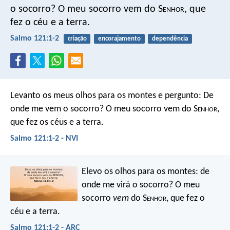
o socorro?
O meu socorro vem do S
enhor
,
que
fez o céu e a terra.
Salmo 121:1-2
criação
encorajamento
dependência
Levanto os meus olhos para os montes e pergunto:
De
onde me vem o socorro?
O meu socorro vem do S
enhor
,
que fez os céus e a terra.
Salmo 121:1-2 - NVI
Elevo os olhos para os montes:
de
onde me virá o socorro?
O meu
socorro
vem
do S
enhor
,
que fez o
céu e a terra.
Salmo 121:1-2 - ARC