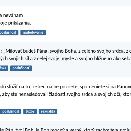
 a neváham
oje prikázania.
poslušnosť
nasledovanie
 „Milovať budeš Pána, svojho Boha, z celého svojho srdca, z c
ých svojich síl a z celej svojej mysle a svojho blížneho ako s
áska
poslušnosť
dú slúžiť na to, že keď na ne pozriete, spomeniete si na Pánove
, aby ste nenasledovali žiadosti svojho srdca a svojich očí, kto
poslušnosť
túžby
sexualita
 že Pán, tvoj Boh, je Boh mocný a verný, ktorý zachováva svoj