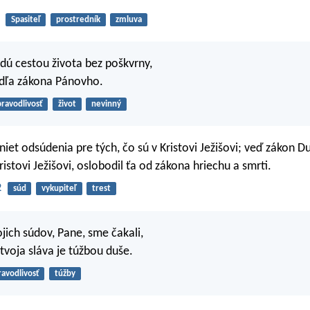
Spasiteľ
prostredník
zmluva
 idú cestou života bez poškvrny,
odľa zákona Pánovho.
pravodlivosť
život
nevinný
niet odsúdenia pre tých, čo sú v Kristovi Ježišovi; veď zákon D
ristovi Ježišovi, oslobodil ťa od zákona hriechu a smrti.
2
súd
vykupiteľ
trest
jich súdov, Pane, sme čakali,
tvoja sláva je túžbou duše.
ravodlivosť
túžby