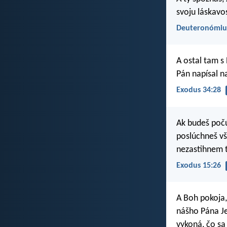
svoju láskavos
Deuteronómiu
A ostal tam s
Pán napísal n
Exodus 34:28
Ak budeš počú
poslúchneš vš
nezastihnem t
Exodus 15:26
A Boh pokoja, 
nášho Pána Jež
vykoná, čo sa