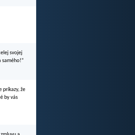
elej svojej
eba samého!“
 príkazy, že
ré by vás
u zmluvu a