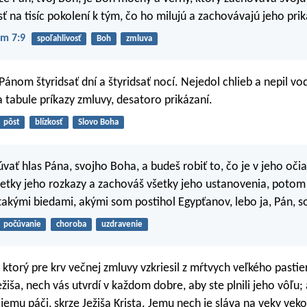
ť na tisíc pokolení k tým, čo ho milujú a zachovávajú jeho pri
m 7:9
spoľahlivosť
Boh
zmluva
 Pánom štyridsať dní a štyridsať nocí. Nejedol chlieb a nepil v
a tabule príkazy zmluvy, desatoro prikázaní.
pôst
blízkosť
Slovo Boha
vať hlas Pána, svojho Boha, a budeš robiť to, čo je v jeho oči
etky jeho rozkazy a zachováš všetky jeho ustanovenia, potom
akými biedami, akými som postihol Egypťanov, lebo ja, Pán, so
počúvanie
choroba
uzdravenie
ktorý pre krv večnej zmluvy vzkriesil z mŕtvych veľkého pastie
iša, nech vás utvrdí v každom dobre, aby ste plnili jeho vôľu;
 jemu páči, skrze Ježiša Krista. Jemu nech je sláva na veky vek