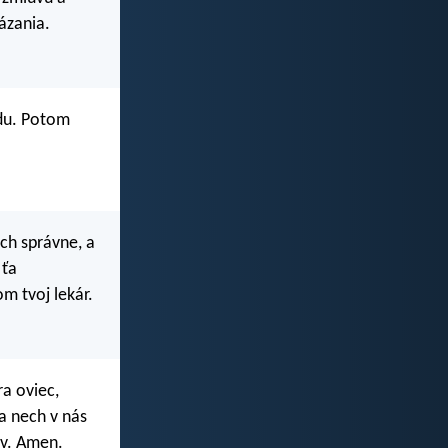
kázania.
odu. Potom
ach správne, a
 ťa
m tvoj lekár.
ra oviec,
 a nech v nás
ov. Amen.