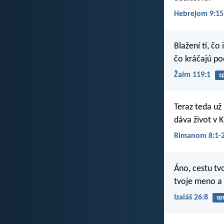
Hebrejom 9:15
Blažení tí, čo
čo kráčajú p
Žalm 119:1
s
Teraz teda už 
dáva život v K
Rimanom 8:1-
Áno, cestu tvo
tvoje meno a 
Izaiáš 26:8
sp