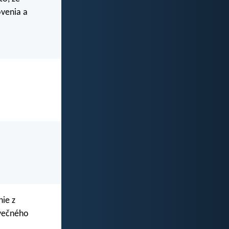
ovenia a
ie z
 večného