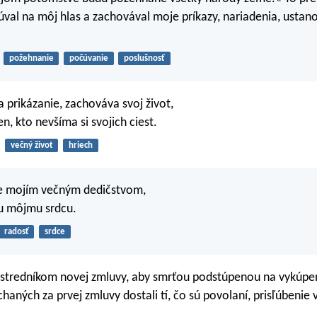
al na môj hlas a zachovával moje príkazy, nariadenia, ustan
požehnanie
počúvanie
poslušnosť
 prikázanie, zachováva svoj život,
n, kto nevšíma si svojich ciest.
večný život
hriech
je mojím večným dedičstvom,
ou môjmu srdcu.
radosť
srdce
ostredníkom novej zmluvy, aby smrťou podstúpenou na vykúpen
chaných za prvej zmluvy dostali tí, čo sú povolaní, prisľúbenie