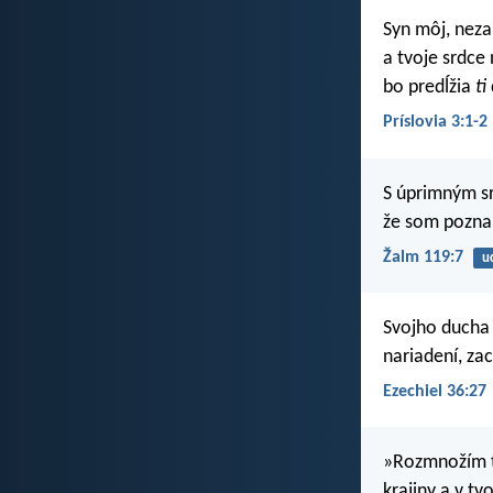
Syn môj, nez
a tvoje srdce 
bo predĺžia
ti
Príslovia 3:1-2
S úprimným s
že som poznal
Žalm 119:7
u
Svojho ducha 
nariadení, za
Ezechiel 36:27
»Rozmnožím t
krajiny a v t