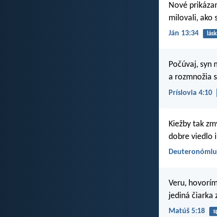
Nové prikázan
milovali, ako 
Ján 13:34
lásk
Počúvaj, syn 
a rozmnožia sa
Príslovia 4:10
Kiežby tak zm
dobre viedlo 
Deuteronómiu
Veru, hovorím
jediná čiarka
Matúš 5:18
s