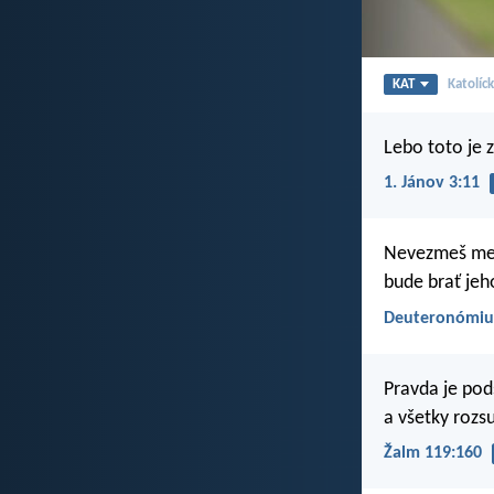
KAT
Katolíc
Lebo toto je 
1. Jánov 3:11
Nevezmeš men
bude brať je
Deuteronómiu
Pravda je pod
a všetky rozsu
Žalm 119:160