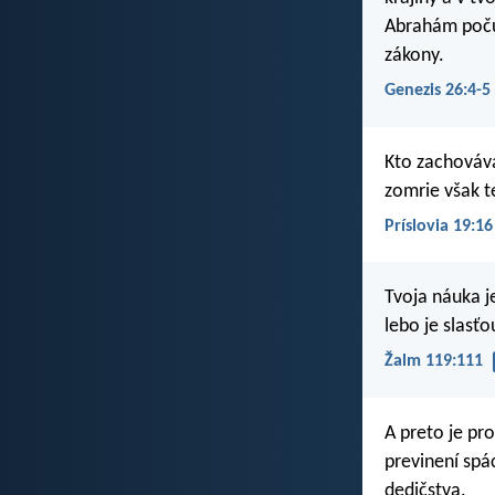
Abrahám počúv
zákony.
Genezis 26:4-5
Kto zachováva
zomrie však te
Príslovia 19:16
Tvoja náuka 
lebo je slasť
Žalm 119:111
A preto je pr
previnení spá
dedičstva.