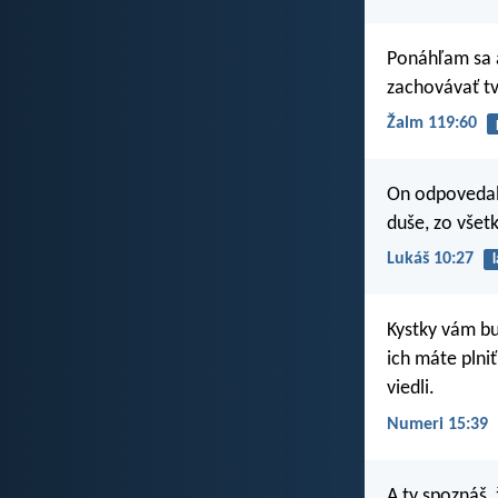
Ponáhľam sa
zachovávať tv
Žalm 119:60
On odpovedal:
duše, zo všetk
Lukáš 10:27
l
Kystky vám bu
ich máte plniť
viedli.
Numeri 15:39
A ty spoznáš,