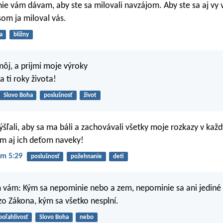
ie vám dávam, aby ste sa milovali navzájom. Aby ste sa aj vy
som ja miloval vás.
a
blížny
môj, a prijmi moje výroky
 ti roky života!
Slovo Boha
poslušnosť
život
ýšľali, aby sa ma báli a zachovávali všetky moje rozkazy v každ
im aj ich deťom naveky!
m 5:29
poslušnosť
požehnanie
deti
 vám: Kým sa nepominie nebo a zem, nepominie sa ani jediné
 zo Zákona, kým sa všetko nesplní.
poľahlivosť
Slovo Boha
nebo