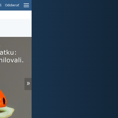
š
Odoberať
»