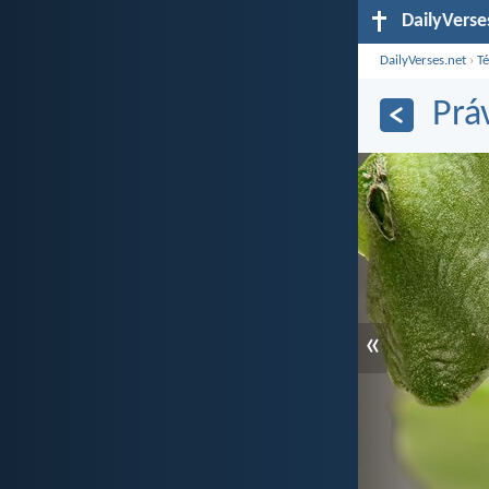
DailyVerse
DailyVerses.net
›
T
Prá
«