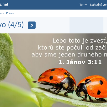
s.net
Témy
Náhodný ver
émy
›
Právo
vo (4/5)