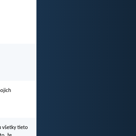
ojich
všetky tieto
to, že