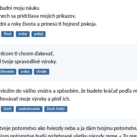
abudni moju náuku
nech sa pridržiava mojich príkazov,
dni a roky života a prinesú ti hojnosť pokoja.
život
srdce
pokoj
rdcom ti chcem ďakovať,
 tvoje spravodlivé výroky.
ctievanie
srdce
chvále
vložím do vášho vnútra a spôsobím, že budete kráčať podľa m
chovávať moje výroky a plniť ich.
Duch
nasledovanie
Duch Svätý
voje potomstvo ako hviezdy neba a ja dám tvojmu potomstvu 
vojom potomstve budú požehnané všetky národy zeme.« To pre