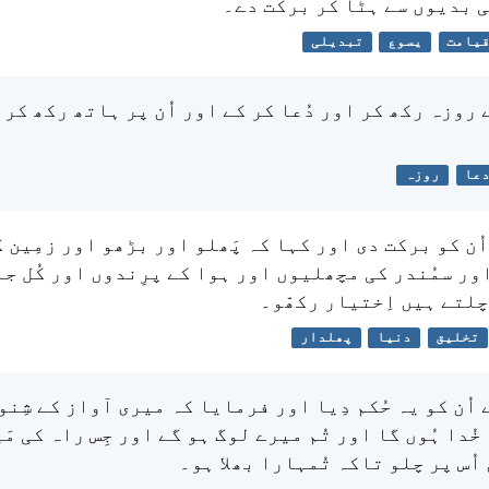
ی بدیوں سے ہٹا کر برکت دے۔
یامت
یسوع
تبدیلی
 روزہ رکھ کر اور دُعا کر کے اور اُن پر ہاتھ رکھ کر 
عا
روزہ
اُن کو برکت دی اور کہا کہ پَھلو اور بڑھو اور زمِین ک
ور سمُندر کی مچھلیوں اور ہوا کے پرِندوں اور کُل ج
چلتے ہیں اِختیار رکھّو۔
تخلیق
دنیا
پھلدار
 اُن کو یہ حُکم دِیا اور فرمایا کہ میری آواز کے شِنو
خُدا ہُوں گا اور تُم میرے لوگ ہو گے اور جِس راہ کی مَی
اُس پر چلو تاکہ تُمہارا بھلا ہو۔