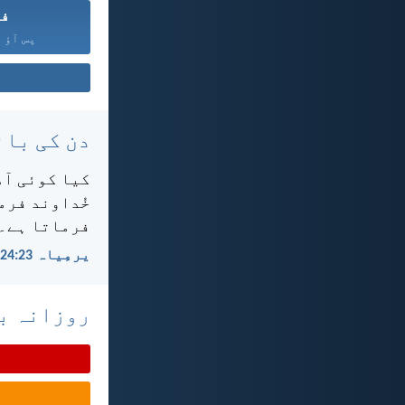
فض
پس آؤ ہ
دن کی بائ
کیا کوئی آدم
خُداوند فرما
فرماتا ہے۔
یرمِیاہ 23:‏24
روزانہ با