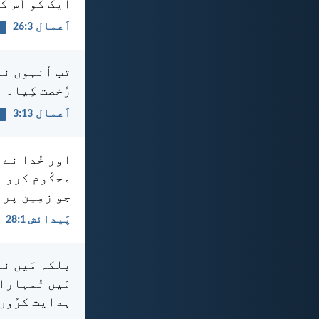
ایک کو اُس ک
اَعمال 3:‏26
ق
تب اُنہوں نے
رُخصت کِیا۔
اَعمال 13:‏3
د
اور خُدا نے 
محکُوم کرو ا
جو زمِین پر 
پَیدائش 1:‏28
بلکہ مَیں نے
مَیں تُمہارا 
ہدایت کرُوں 