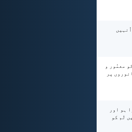
اُنہیں
و معمُور و
انوروں پر
ا ہو اور
ں تُم کو