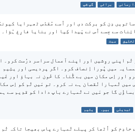
ا رسانی
برائی
گپ شپ
ساتویں دِن کو برکت دی اور اُسے مُقدّس ٹھہرایا کیونک
ِنات سے جِسے اُس نے پَیدا کِیا اور بنایا فارِغ ہُؤا۔
تخلیق
سبت
تُم اپنی روِشیں اور اپنے اَعمال سراسر درُست کرو۔ ا
مسایہ میں پُورا اِنصاف کرو۔ اگر پردیسی اور یتِیم 
رو اور اِس مکان میں بے گُناہ کا خُون نہ بہاؤ اور غَی
س میں تُمہارا نُقصان ہے نہ کرو۔ تو مَیں تُم کو اِس مک
 بساؤُں گا جو مَیں نے تُمہارے باپ دادا کو قدِیم سے ہم
تبدیلی
بیوہ
یتیم
 خادِم کو اُٹھا کر پہلے تُمہارے پاس بھیجا تاکہ تُم 