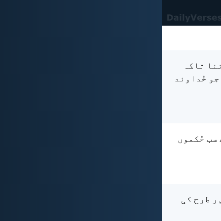
ننا تاکہ
جو خُداوند
 سب حُکموں
ہر طرح کی