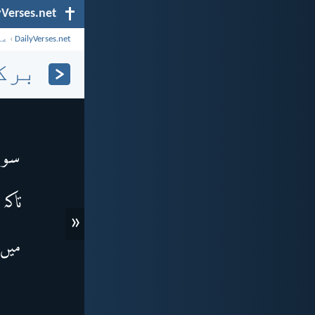
yVerses.net
DailyVerses.net
›
عن
برکت (
«