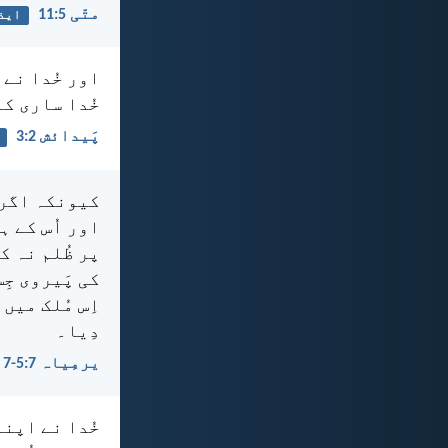
متّی 5:‏11
ایذ
اور خُدا نے 
خُدا ساری کائ
پَیدائش 2:‏3
کیونکہ اگر 
اور اُس کے ہ
پر ظُلم نہ ک
کی پَیروی جِ
اِس مُلک میں
دِیا۔
یرمِیاہ 7:‏5-‏7
خُدا نے اپنے