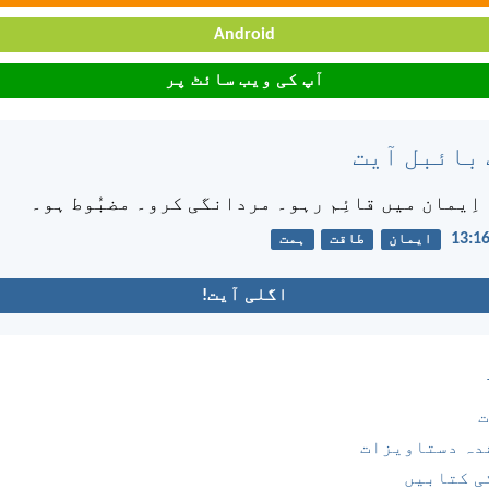
Android
آپ کی ویب سائٹ پر
 بائبل آیت
اِیمان میں قائِم رہو۔ مردانگی کرو۔ مضبُوط ہو۔
ایمان
طاقت
ہمت
اگلی آیت!
ت
دہ دستاویزات
ی کتابیں