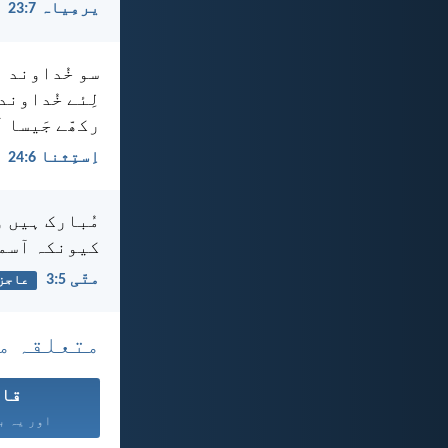
یرمِیاہ 7:‏23
سو خُداوند ن
لِئے خُداوند
رکھّے جَیسا آ
اِستِثنا 6:‏24
مُبارک ہیں و
کیونکہ آسما
متّی 5:‏3
عاجز
متعلقہ م
قان
اور یہ با