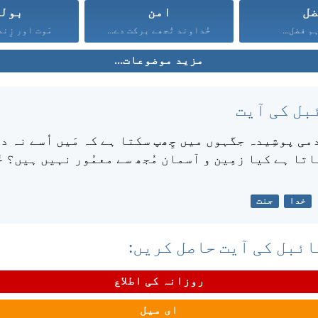
ل
امن
بول
م فضل...
خُداوند تُجھے برکت دے...
مَوت اور زِند
مزید موضوعات...
بل کی آیت
ی پوشِیدہ جگہوں میں چِھپ سکتا ہے کہ مَیں اُسے نہ د
تا ہے کیا زمِین و آسمان مُجھ سے معمُور نہیں ہیں؟ خ
خدا
جنت
ئبل کی آیت حاصل کریں:
روزانہ کی اطلاع
ای میل