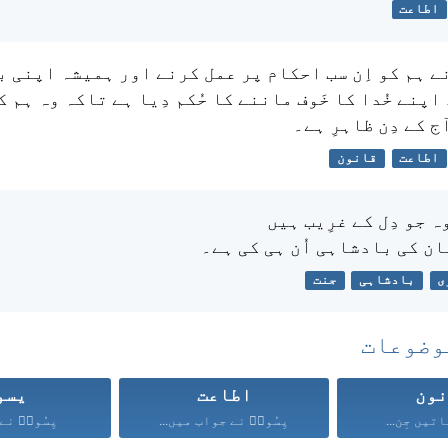
اطاعت
ے ہم کو اِن سب احکام پر عمل کرنے اور ہمیشہ اپنی ب
 اپنے خُدا کا خَوف ماننے کا حُکم دِیا ہے تاکہ وہ ہم ک
ج کے دِن ظاہرِ ہے۔
اطاعت
قانون
ہ جو دِل کے غرِیب ہیں
ن کی بادشاہی اُن ہی کی ہے۔
ی
بادشاہی
جنت
وضوعات
ون
اطاعت
یسو
تیں جِن...
یِسُوعؔ نے جواب میں...
یِسُوعؔ نے ا