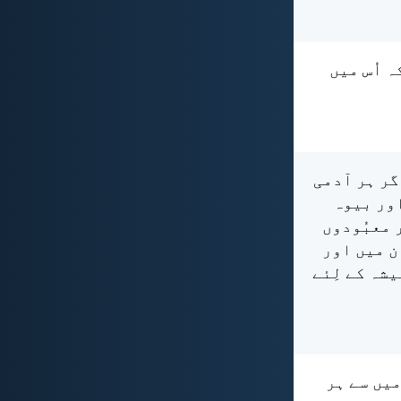
ہ اُس میں
گر ہر آدمی
اور بیوہ
ر معبُودوں
ان میں اور
یشہ کے لِئے
میں سے ہر