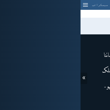
سبسکرائب
»