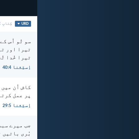
URD
کِتابِ م
سو تُو اُس ک
تیرا اور تیر
تیرا خُدا تُ
اِستِثنا 4:‏40
کاش اُن میں 
پر عمل کرتے 
اِستِثنا 5:‏29
جب میرے سبب 
بُری باتیں ت