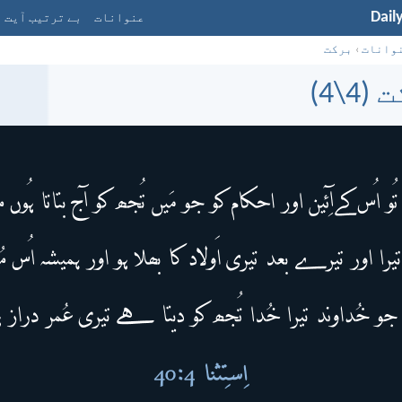
Dail
عنوانات
بے ترتیب آیت
وانات
›
برکت
4\4)