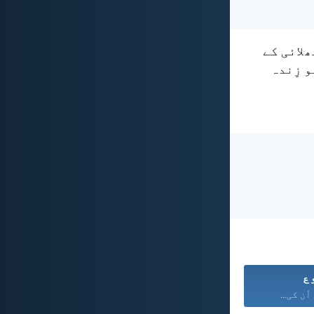
ھلائی کے
و زِندہ
ع
ُن کی...