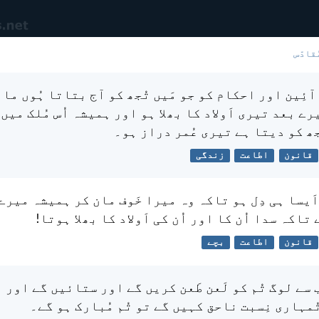
ُقادّس
ے آئِین اور احکام کو جو مَیں تُجھ کو آج بتاتا ہُوں ما
ے بعد تیری اَولاد کا بھلا ہو اور ہمیشہ اُس مُلک میں 
جھ کو دیتا ہے تیری عُمر دراز ہو۔
قانون
اطاعت
زندگی
اَیسا ہی دِل ہو تاکہ وہ میرا خَوف مان کر ہمیشہ میرے
تاکہ سدا اُن کا اور اُن کی اَولاد کا بھلا ہوتا!
قانون
اطاعت
بچے
سے لوگ تُم کو لَعن طَعن کریں گے اور ستائیں گے اور 
ُمہاری نِسبت ناحق کہیں گے تو تُم مُبارک ہو گے۔