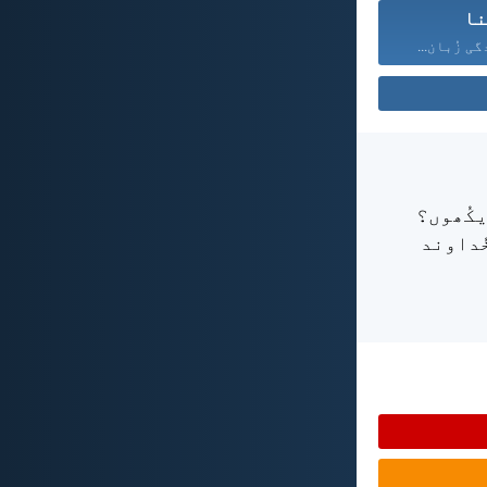
نا
گی زُبان...
یکُھوں؟
ُداوند