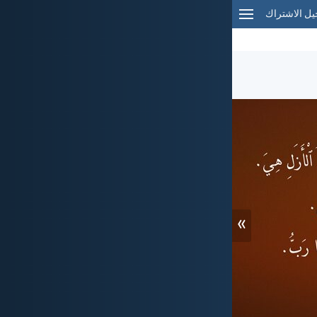
ل الاشتراك
»