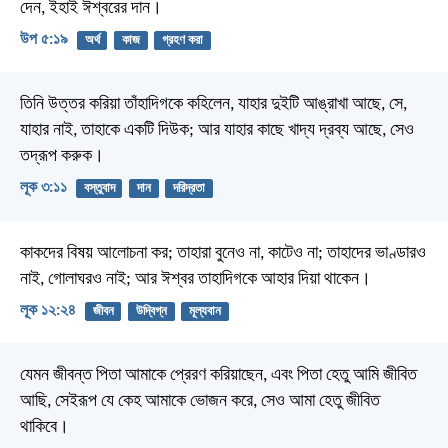
দেন, ইহাই ঈশ্বরের দান।
উপ ৫:১৯
অর্থ
কাজ
গ্রহণ করা
তিনি উত্তর করিয়া তাঁহাদিগকে কহিলেন, যাহার দুইটি আঙ্‌রাখা আছে, সে,
যাহার নাই, তাহাকে একটি দিউক; আর যাহার কাছে খাদ্য দ্রব্য আছে, সেও
তদ্রূপ করুক।
লূক ৩:১১
বস্তুবাদ
দান
দরিদ্রতা
কাকদের বিষয় আলোচনা কর; তাহারা বুনেও না, কাটেও না; তাহাদের ভাণ্ডারও
নাই, গোলাঘরও নাই; আর ঈশ্বর তাহাদিগকে আহার দিয়া থাকেন।
লূক ১২:২৪
জীবন
উদ্বিগ্ন
মূল্যবান
যেমন জীবন্ত পিতা আমাকে প্রেরণ করিয়াছেন, এবং পিতা হেতু আমি জীবিত
আছি, সেইরূপ যে কেহ আমাকে ভোজন করে, সেও আমা হেতু জীবিত
থাকিবে।