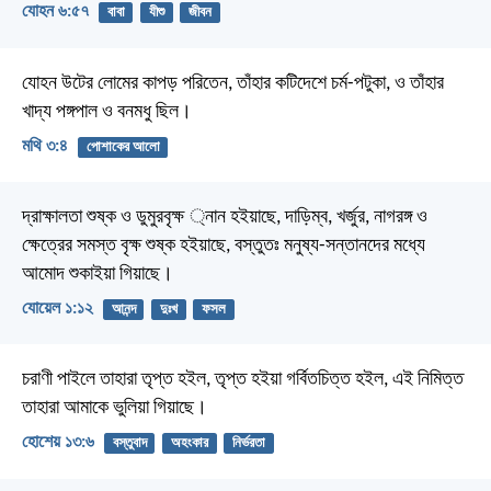
যোহন ৬:৫৭
বাবা
যীশু
জীবন
যোহন উটের লোমের কাপড় পরিতেন, তাঁহার কটিদেশে চর্ম-পটুকা, ও তাঁহার
খাদ্য পঙ্গপাল ও বনমধু ছিল।
মথি ৩:৪
পোশাকের আলো
দ্রাক্ষালতা শুষ্ক ও ডুমুরবৃক্ষ ্নান হইয়াছে, দাড়িম্ব, খর্জুর, নাগরঙ্গ ও
ক্ষেত্রের সমস্ত বৃক্ষ শুষ্ক হইয়াছে, বস্তুতঃ মনুষ্য-সন্তানদের মধ্যে
আমোদ শুকাইয়া গিয়াছে।
যোয়েল ১:১২
আনন্দ
দুঃখ
ফসল
চরাণী পাইলে তাহারা তৃপ্ত হইল, তৃপ্ত হইয়া গর্বিতচিত্ত হইল, এই নিমিত্ত
তাহারা আমাকে ভুলিয়া গিয়াছে।
হোশেয় ১৩:৬
বস্তুবাদ
অহংকার
নির্ভরতা