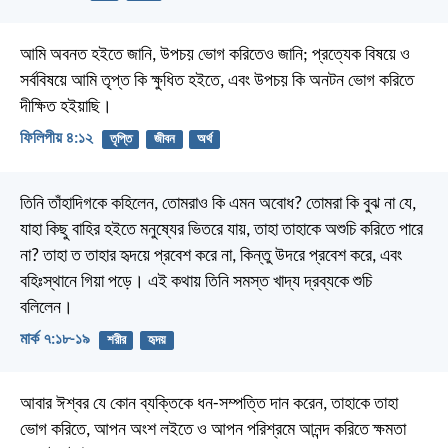
আমি অবনত হইতে জানি, উপচয় ভোগ করিতেও জানি; প্রত্যেক বিষয়ে ও
সর্ববিষয়ে আমি তৃপ্ত কি ক্ষুধিত হইতে, এবং উপচয় কি অনটন ভোগ করিতে
দীক্ষিত হইয়াছি।
ফিলিপীয় ৪:১২
তৃপ্তি
জীবন
অর্থ
তিনি তাঁহাদিগকে কহিলেন, তোমরাও কি এমন অবোধ? তোমরা কি বুঝ না যে,
যাহা কিছু বাহির হইতে মনুষ্যের ভিতরে যায়, তাহা তাহাকে অশুচি করিতে পারে
না? তাহা ত তাহার হৃদয়ে প্রবেশ করে না, কিন্তু উদরে প্রবেশ করে, এবং
বহিঃস্থানে গিয়া পড়ে। এই কথায় তিনি সমস্ত খাদ্য দ্রব্যকে শুচি
বলিলেন।
মার্ক ৭:১৮-১৯
শরীর
হৃদয়
আবার ঈশ্বর যে কোন ব্যক্তিকে ধন-সম্পত্তি দান করেন, তাহাকে তাহা
ভোগ করিতে, আপন অংশ লইতে ও আপন পরিশ্রমে আনন্দ করিতে ক্ষমতা