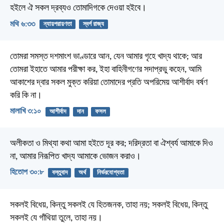
হইলে ঐ সকল দ্রব্যও তোমাদিগকে দেওয়া হইবে।
মথি ৬:৩৩
ন্যায়পরায়ণতা
স্বর্গ রাজ্য
তোমরা সমস্ত দশমাংশ ভাণ্ডারে আন, যেন আমার গৃহে খাদ্য থাকে; আর
তোমরা ইহাতে আমার পরীক্ষা কর, ইহা বাহিনীগণের সদাপ্রভু কহেন, আমি
আকাশের দ্বার সকল মুক্ত করিয়া তোমাদের প্রতি অপরিমেয় আশীর্বাদ বর্ষণ
করি কি না।
মালাখি ৩:১০
আশীর্বাদ
দান
ফসল
অলীকতা ও মিথ্যা কথা আমা হইতে দূর কর;
দরিদ্রতা বা ঐশ্বর্য আমাকে দিও
না,
আমার নিরূপিত খাদ্য আমাকে ভোজন করাও।
হিতোপ ৩০:৮
বস্তুবাদ
অর্থ
নির্ভরযোগ্যতা
সকলই বিধেয়, কিন্তু সকলই যে হিতজনক, তাহা নয়; সকলই বিধেয়, কিন্তু
সকলই যে গাঁথিয়া তুলে, তাহা নয়।