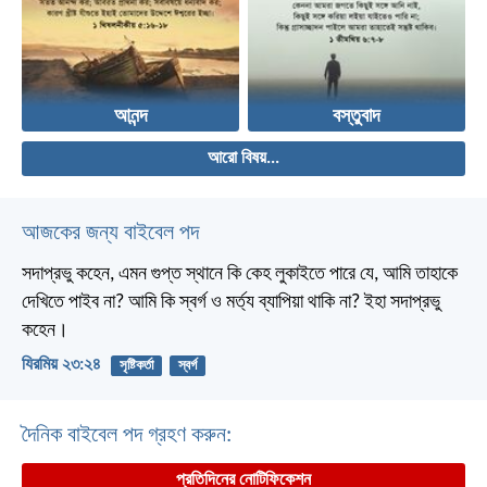
আনন্দ
বস্তুবাদ
আরো বিষয়...
আজকের জন্য বাইবেল পদ
সদাপ্রভু কহেন, এমন গুপ্ত স্থানে কি কেহ লুকাইতে পারে যে, আমি তাহাকে
দেখিতে পাইব না? আমি কি স্বর্গ ও মর্ত্য ব্যাপিয়া থাকি না? ইহা সদাপ্রভু
কহেন।
যিরমিয় ২৩:২৪
সৃষ্টিকর্তা
স্বর্গ
দৈনিক বাইবেল পদ গ্রহণ করুন:
প্রতিদিনের নোটিফিকেশন