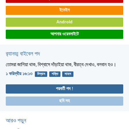
ইমেইল
Android
আপনার ওয়েবসাইটে
র‌্যানড্ম বাইবেল পদ
তোমরা জাগিয়া থাক, বিশ্বাসে দাঁড়াইয়া থাক, বীরত্ব দেখাও, বলবান হও।
১ করিন্থীয় ১৬:১৩
বিশ্বাস
শক্তি
সাহস
পরবর্তী পদ !
ছবি সহ
আরও পড়ুন