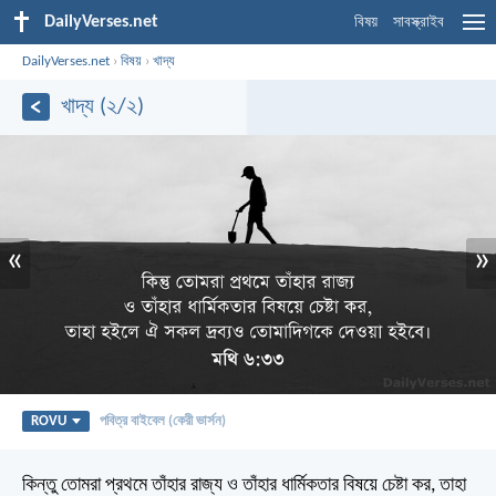
DailyVerses.net
বিষয়
সাবস্ক্রাইব
DailyVerses.net
›
বিষয়
›
খাদ্য
খাদ্য (২/২)
«
»
ROVU
পবিত্র বাইবেল (কেরী ভার্সন)
কিন্তু তোমরা প্রথমে তাঁহার রাজ্য ও তাঁহার ধার্মিকতার বিষয়ে চেষ্টা কর, তাহা