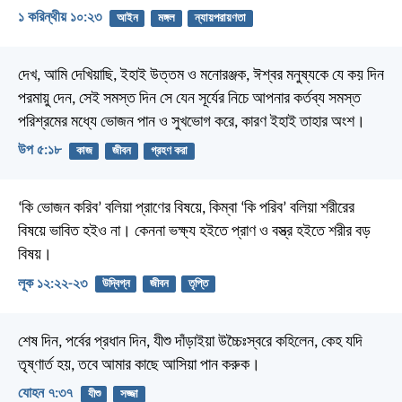
১ করিন্থীয় ১০:২৩
আইন
মঙ্গল
ন্যায়পরায়ণতা
দেখ, আমি দেখিয়াছি, ইহাই উত্তম ও মনোরঞ্জক, ঈশ্বর মনুষ্যকে যে কয় দিন
পরমায়ু দেন, সেই সমস্ত দিন সে যেন সূর্যের নিচে আপনার কর্তব্য সমস্ত
পরিশ্রমের মধ্যে ভোজন পান ও সুখভোগ করে, কারণ ইহাই তাহার অংশ।
উপ ৫:১৮
কাজ
জীবন
গ্রহণ করা
‘কি ভোজন করিব’ বলিয়া প্রাণের বিষয়ে, কিম্বা ‘কি পরিব’ বলিয়া শরীরের
বিষয়ে ভাবিত হইও না। কেননা ভক্ষ্য হইতে প্রাণ ও বস্ত্র হইতে শরীর বড়
বিষয়।
লূক ১২:২২-২৩
উদ্বিগ্ন
জীবন
তৃপ্তি
শেষ দিন, পর্বের প্রধান দিন, যীশু দাঁড়াইয়া উচ্চৈঃস্বরে কহিলেন, কেহ যদি
তৃষ্ণার্ত হয়, তবে আমার কাছে আসিয়া পান করুক।
যোহন ৭:৩৭
যীশু
সজ্জা